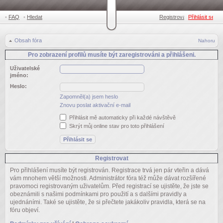
•
FAQ
•
Hledat
Registrovat
Přihlásit se
•
Obsah fóra
Nahoru
Pro zobrazení profilů musíte být zaregistrováni a přihlášeni.
Uživatelské
jméno:
Heslo:
Zapomněl(a) jsem heslo
Znovu poslat aktivační e-mail
Přihlásit mě automaticky při každé návštěvě
Skrýt můj online stav pro toto přihlášení
Registrovat
Pro přihlášení musíte být registrován. Registrace trvá jen pár vteřin a dává
vám mnohem větší možnosti. Administrátor fóra též může dávat rozšířené
pravomoci registrovaným uživatelům. Před registrací se ujistěte, že jste se
obeznámili s našimi podmínkami pro použití a s dalšími pravidly a
ujednáními. Také se ujistěte, že si přečtete jakákoliv pravidla, která se na
fóru objeví.