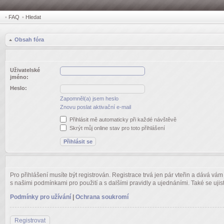
•
FAQ
•
Hledat
Obsah fóra
Uživatelské
jméno:
Heslo:
Zapomněl(a) jsem heslo
Znovu poslat aktivační e-mail
Přihlásit mě automaticky při každé návštěvě
Skrýt můj online stav pro toto přihlášení
Pro přihlášení musíte být registrován. Registrace trvá jen pár vteřin a dává vá
s našimi podmínkami pro použití a s dalšími pravidly a ujednáními. Také se ujistět
Podmínky pro užívání
|
Ochrana soukromí
Registrovat