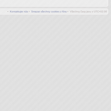
•
Kontaktujte nás
•
Smazat všechny cookies z fóra
• Všechny časy jsou v
UTC+02:00