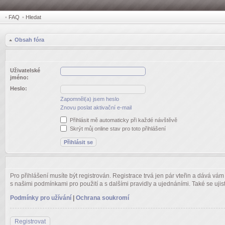
•
FAQ
•
Hledat
Obsah fóra
Uživatelské
jméno:
Heslo:
Zapomněl(a) jsem heslo
Znovu poslat aktivační e-mail
Přihlásit mě automaticky při každé návštěvě
Skrýt můj online stav pro toto přihlášení
Pro přihlášení musíte být registrován. Registrace trvá jen pár vteřin a dává vá
s našimi podmínkami pro použití a s dalšími pravidly a ujednáními. Také se ujistět
Podmínky pro užívání
|
Ochrana soukromí
Registrovat