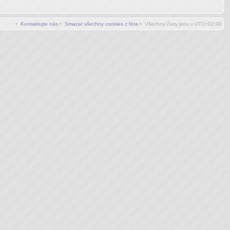
•
Kontaktujte nás
•
Smazat všechny cookies z fóra
• Všechny časy jsou v
UTC+02:00