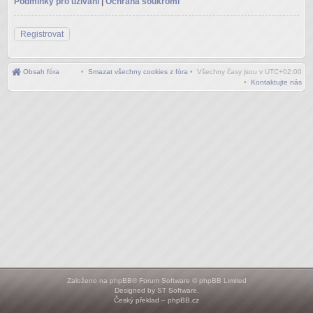
Podmínky pro užívání
|
Ochrana soukromí
Registrovat
Obsah fóra
•
Smazat všechny cookies z fóra
• Všechny časy jsou v
UTC+02:00
•
Kontaktujte nás
Založeno na
phpBB
® Forum Software © phpBB Limited
Designed by
ST Software
.
Český překlad –
phpBB.cz