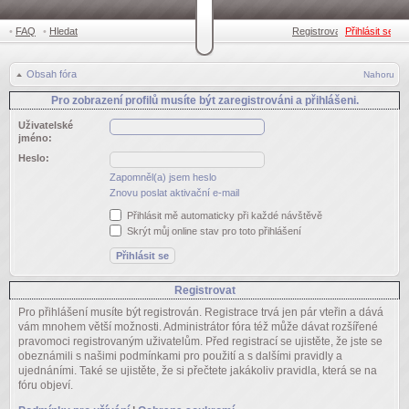
•
FAQ
•
Hledat
Registrovat
Přihlásit se
•
Obsah fóra
Nahoru
Pro zobrazení profilů musíte být zaregistrováni a přihlášeni.
Uživatelské
jméno:
Heslo:
Zapomněl(a) jsem heslo
Znovu poslat aktivační e-mail
Přihlásit mě automaticky při každé návštěvě
Skrýt můj online stav pro toto přihlášení
Registrovat
Pro přihlášení musíte být registrován. Registrace trvá jen pár vteřin a dává
vám mnohem větší možnosti. Administrátor fóra též může dávat rozšířené
pravomoci registrovaným uživatelům. Před registrací se ujistěte, že jste se
obeznámili s našimi podmínkami pro použití a s dalšími pravidly a
ujednáními. Také se ujistěte, že si přečtete jakákoliv pravidla, která se na
fóru objeví.