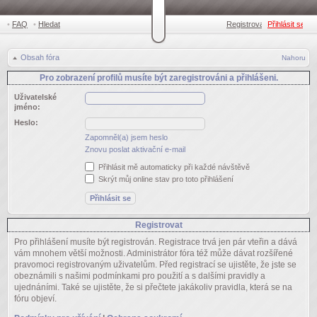
•
FAQ
•
Hledat
Registrovat
Přihlásit se
•
Obsah fóra
Nahoru
Pro zobrazení profilů musíte být zaregistrováni a přihlášeni.
Uživatelské
jméno:
Heslo:
Zapomněl(a) jsem heslo
Znovu poslat aktivační e-mail
Přihlásit mě automaticky při každé návštěvě
Skrýt můj online stav pro toto přihlášení
Registrovat
Pro přihlášení musíte být registrován. Registrace trvá jen pár vteřin a dává
vám mnohem větší možnosti. Administrátor fóra též může dávat rozšířené
pravomoci registrovaným uživatelům. Před registrací se ujistěte, že jste se
obeznámili s našimi podmínkami pro použití a s dalšími pravidly a
ujednáními. Také se ujistěte, že si přečtete jakákoliv pravidla, která se na
fóru objeví.