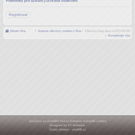
Podmínky pro užívání
|
Ochrana soukromí
Registrovat
Obsah fóra
•
Smazat všechny cookies z fóra
• Všechny časy jsou v
UTC+02:00
•
Kontaktujte nás
Založeno na
phpBB
® Forum Software © phpBB Limited
Designed by
ST Software
.
Český překlad –
phpBB.cz