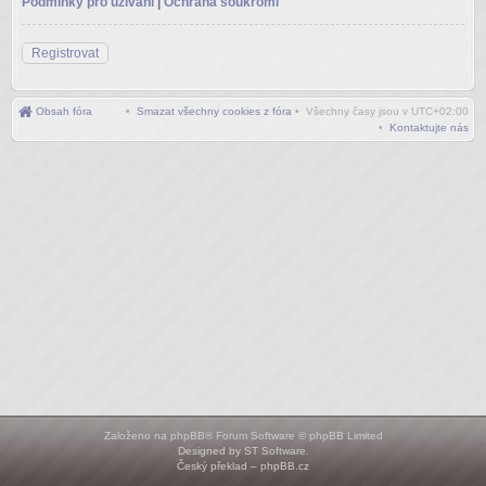
Podmínky pro užívání
|
Ochrana soukromí
Registrovat
Obsah fóra
•
Smazat všechny cookies z fóra
• Všechny časy jsou v
UTC+02:00
•
Kontaktujte nás
Založeno na
phpBB
® Forum Software © phpBB Limited
Designed by
ST Software
.
Český překlad –
phpBB.cz