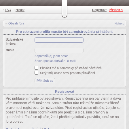
•
FAQ
•
Hledat
Registrovat
Přihlásit se
•
Obsah fóra
Nahoru
Pro zobrazení profilů musíte být zaregistrováni a přihlášeni.
Uživatelské
jméno:
Heslo:
Zapomněl(a) jsem heslo
Znovu poslat aktivační e-mail
Přihlásit mě automaticky při každé návštěvě
Skrýt můj online stav pro toto přihlášení
Registrovat
Pro přihlášení musíte být registrován. Registrace trvá jen pár vteřin a dává
vám mnohem větší možnosti. Administrátor fóra též může dávat rozšířené
pravomoci registrovaným uživatelům. Před registrací se ujistěte, že jste se
obeznámili s našimi podmínkami pro použití a s dalšími pravidly a
ujednáními. Také se ujistěte, že si přečtete jakákoliv pravidla, která se na
fóru objeví.