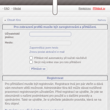
•
FAQ
•
Hledat
Registrovat
Přihlásit se
•
Obsah fóra
Nahoru
Pro zobrazení profilů musíte být zaregistrováni a přihlášeni.
Uživatelské
jméno:
Heslo:
Zapomněl(a) jsem heslo
Znovu poslat aktivační e-mail
Přihlásit mě automaticky při každé návštěvě
Skrýt můj online stav pro toto přihlášení
Registrovat
Pro přihlášení musíte být registrován. Registrace trvá jen pár vteřin a dává
vám mnohem větší možnosti. Administrátor fóra též může dávat rozšířené
pravomoci registrovaným uživatelům. Před registrací se ujistěte, že jste se
obeznámili s našimi podmínkami pro použití a s dalšími pravidly a
ujednáními. Také se ujistěte, že si přečtete jakákoliv pravidla, která se na
fóru objeví.