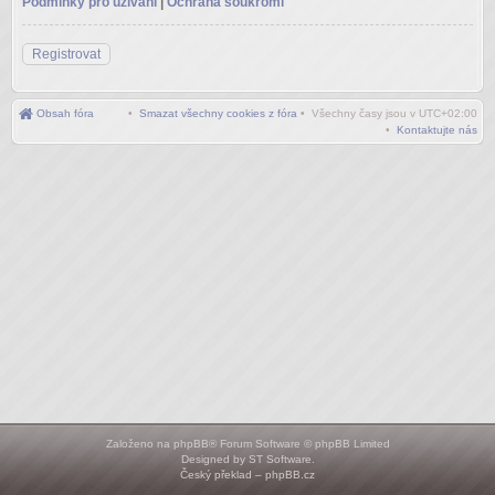
Podmínky pro užívání
|
Ochrana soukromí
Registrovat
Obsah fóra
•
Smazat všechny cookies z fóra
• Všechny časy jsou v
UTC+02:00
•
Kontaktujte nás
Založeno na
phpBB
® Forum Software © phpBB Limited
Designed by
ST Software
.
Český překlad –
phpBB.cz