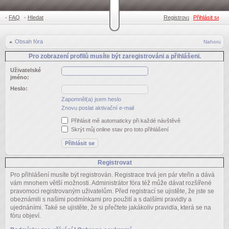
•
FAQ
•
Hledat
Registrovat
Přihlásit se
•
Obsah fóra
Nahoru
Pro zobrazení profilů musíte být zaregistrováni a přihlášeni.
Uživatelské
jméno:
Heslo:
Zapomněl(a) jsem heslo
Znovu poslat aktivační e-mail
Přihlásit mě automaticky při každé návštěvě
Skrýt můj online stav pro toto přihlášení
Registrovat
Pro přihlášení musíte být registrován. Registrace trvá jen pár vteřin a dává
vám mnohem větší možnosti. Administrátor fóra též může dávat rozšířené
pravomoci registrovaným uživatelům. Před registrací se ujistěte, že jste se
obeznámili s našimi podmínkami pro použití a s dalšími pravidly a
ujednáními. Také se ujistěte, že si přečtete jakákoliv pravidla, která se na
fóru objeví.