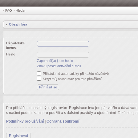
•
FAQ
•
Hledat
Obsah fóra
Uživatelské
jméno:
Heslo:
Zapomněl(a) jsem heslo
Znovu poslat aktivační e-mail
Přihlásit mě automaticky při každé návštěvě
Skrýt můj online stav pro toto přihlášení
Pro přihlášení musíte být registrován. Registrace trvá jen pár vteřin a dává vá
s našimi podmínkami pro použití a s dalšími pravidly a ujednáními. Také se ujistět
Podmínky pro užívání
|
Ochrana soukromí
Registrovat