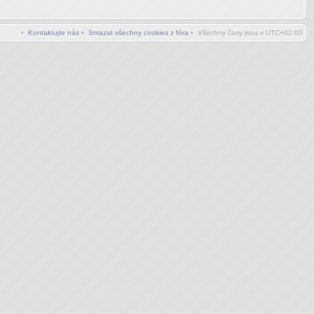
•
Kontaktujte nás
•
Smazat všechny cookies z fóra
• Všechny časy jsou v
UTC+02:00