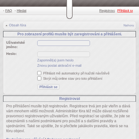
•
FAQ
•
Hledat
Registrovat
Přihlásit se
•
Obsah fóra
Nahoru
Pro zobrazení profilů musíte být zaregistrováni a přihlášeni.
Uživatelské
jméno:
Heslo:
Zapomněl(a) jsem heslo
Znovu poslat aktivační e-mail
Přihlásit mě automaticky při každé návštěvě
Skrýt můj online stav pro toto přihlášení
Registrovat
Pro přihlášení musíte být registrován. Registrace trvá jen pár vteřin a dává
vám mnohem větší možnosti. Administrátor fóra též může dávat rozšířené
pravomoci registrovaným uživatelům. Před registrací se ujistěte, že jste se
obeznámili s našimi podmínkami pro použití a s dalšími pravidly a
ujednáními. Také se ujistěte, že si přečtete jakákoliv pravidla, která se na
fóru objeví.