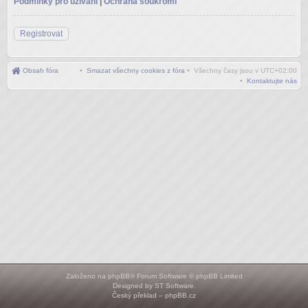
Podmínky pro užívání
|
Ochrana soukromí
Registrovat
Obsah fóra
•
Smazat všechny cookies z fóra
• Všechny časy jsou v
UTC+02:00
•
Kontaktujte nás
Založeno na
phpBB
® Forum Software © phpBB Limited
Designed by
ST Software
.
Český překlad –
phpBB.cz