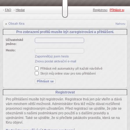
•
FAQ
•
Hledat
Registrovat
Přihlásit se
•
Obsah fóra
Nahoru
Pro zobrazení profilů musíte být zaregistrováni a přihlášeni.
Uživatelské
jméno:
Heslo:
Zapomněl(a) jsem heslo
Znovu poslat aktivační e-mail
Přihlásit mě automaticky při každé návštěvě
Skrýt můj online stav pro toto přihlášení
Registrovat
Pro přihlášení musíte být registrován. Registrace trvá jen pár vteřin a dává
vám mnohem větší možnosti. Administrátor fóra též může dávat rozšířené
pravomoci registrovaným uživatelům. Před registrací se ujistěte, že jste se
obeznámili s našimi podmínkami pro použití a s dalšími pravidly a
ujednáními. Také se ujistěte, že si přečtete jakákoliv pravidla, která se na
fóru objeví.