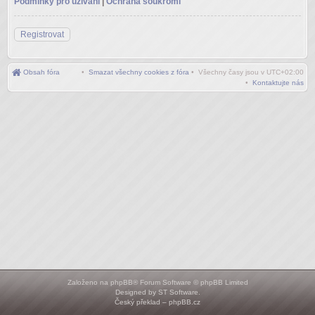
Podmínky pro užívání
|
Ochrana soukromí
Registrovat
Obsah fóra
•
Smazat všechny cookies z fóra
• Všechny časy jsou v
UTC+02:00
•
Kontaktujte nás
Založeno na
phpBB
® Forum Software © phpBB Limited
Designed by
ST Software
.
Český překlad –
phpBB.cz