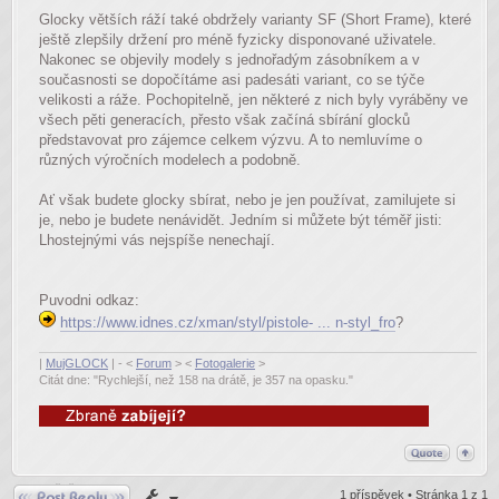
Glocky větších ráží také obdržely varianty SF (Short Frame), které
ještě zlepšily držení pro méně fyzicky disponované uživatele.
Nakonec se objevily modely s jednořadým zásobníkem a v
současnosti se dopočítáme asi padesáti variant, co se týče
velikosti a ráže. Pochopitelně, jen některé z nich byly vyráběny ve
všech pěti generacích, přesto však začíná sbírání glocků
představovat pro zájemce celkem výzvu. A to nemluvíme o
různých výročních modelech a podobně.
Ať však budete glocky sbírat, nebo je jen používat, zamilujete si
je, nebo je budete nenávidět. Jedním si můžete být téměř jisti:
Lhostejnými vás nejspíše nenechají.
Puvodni odkaz:
https://www.idnes.cz/xman/styl/pistole- ... n-styl_fro
?
|
MujGLOCK
| - <
Forum
> <
Fotogalerie
>
Citát dne: "Rychlejší, než 158 na drátě, je 357 na opasku."
Odpovědět
1 příspěvek • Stránka
1
z
1