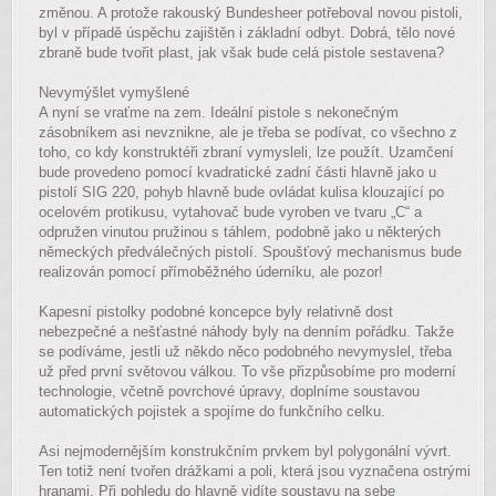
změnou. A protože rakouský Bundesheer potřeboval novou pistoli,
byl v případě úspěchu zajištěn i základní odbyt. Dobrá, tělo nové
zbraně bude tvořit plast, jak však bude celá pistole sestavena?
Nevymýšlet vymyšlené
A nyní se vraťme na zem. Ideální pistole s nekonečným
zásobníkem asi nevznikne, ale je třeba se podívat, co všechno z
toho, co kdy konstruktéři zbraní vymysleli, lze použít. Uzamčení
bude provedeno pomocí kvadratické zadní části hlavně jako u
pistolí SIG 220, pohyb hlavně bude ovládat kulisa klouzající po
ocelovém protikusu, vytahovač bude vyroben ve tvaru „C“ a
odpružen vinutou pružinou s táhlem, podobně jako u některých
německých předválečných pistolí. Spoušťový mechanismus bude
realizován pomocí přímoběžného úderníku, ale pozor!
Kapesní pistolky podobné koncepce byly relativně dost
nebezpečné a nešťastné náhody byly na denním pořádku. Takže
se podíváme, jestli už někdo něco podobného nevymyslel, třeba
už před první světovou válkou. To vše přizpůsobíme pro moderní
technologie, včetně povrchové úpravy, doplníme soustavou
automatických pojistek a spojíme do funkčního celku.
Asi nejmodernějším konstrukčním prvkem byl polygonální vývrt.
Ten totiž není tvořen drážkami a poli, která jsou vyznačena ostrými
hranami. Při pohledu do hlavně vidíte soustavu na sebe