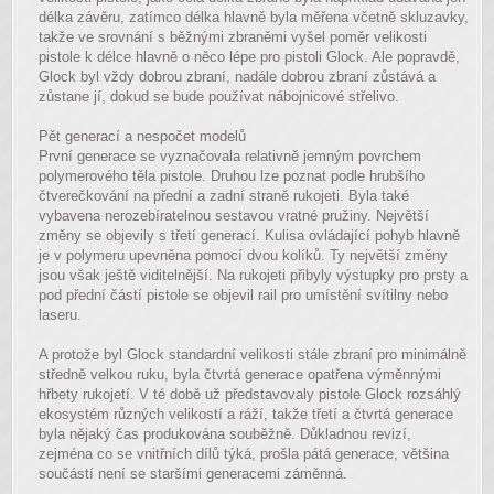
délka závěru, zatímco délka hlavně byla měřena včetně skluzavky,
takže ve srovnání s běžnými zbraněmi vyšel poměr velikosti
pistole k délce hlavně o něco lépe pro pistoli Glock. Ale popravdě,
Glock byl vždy dobrou zbraní, nadále dobrou zbraní zůstává a
zůstane jí, dokud se bude používat nábojnicové střelivo.
Pět generací a nespočet modelů
První generace se vyznačovala relativně jemným povrchem
polymerového těla pistole. Druhou lze poznat podle hrubšího
čtverečkování na přední a zadní straně rukojeti. Byla také
vybavena nerozebíratelnou sestavou vratné pružiny. Největší
změny se objevily s třetí generací. Kulisa ovládající pohyb hlavně
je v polymeru upevněna pomocí dvou kolíků. Ty největší změny
jsou však ještě viditelnější. Na rukojeti přibyly výstupky pro prsty a
pod přední částí pistole se objevil rail pro umístění svítilny nebo
laseru.
A protože byl Glock standardní velikosti stále zbraní pro minimálně
středně velkou ruku, byla čtvrtá generace opatřena výměnnými
hřbety rukojetí. V té době už představovaly pistole Glock rozsáhlý
ekosystém různých velikostí a ráží, takže třetí a čtvrtá generace
byla nějaký čas produkována souběžně. Důkladnou revizí,
zejména co se vnitřních dílů týká, prošla pátá generace, většina
součástí není se staršími generacemi záměnná.