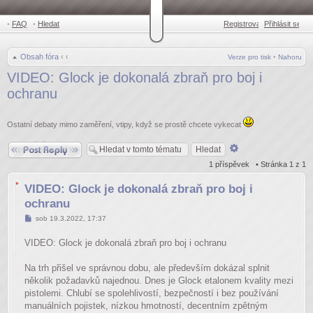
•
FAQ
•
Hledat
Registrovat
Přihlásit se
•
Obsah fóra
‹
‹
Verze pro tisk
•
Nahoru
VIDEO: Glock je dokonalá zbraň pro boj i
ochranu
Ostatní debaty mimo zaměření, vtipy, když se prostě chcete vykecat
Odpovědět
Pokročilé
hledání
1 příspěvek • Stránka
1
z
1
VIDEO: Glock je dokonalá zbraň pro boj i
ochranu
Příspěvek
sob 19.3.2022, 17:37
VIDEO: Glock je dokonalá zbraň pro boj i ochranu
Na trh přišel ve správnou dobu, ale především dokázal splnit
několik požadavků najednou. Dnes je Glock etalonem kvality mezi
pistolemi. Chlubí se spolehlivostí, bezpečností i bez používání
manuálních pojistek, nízkou hmotností, decentním zpětným