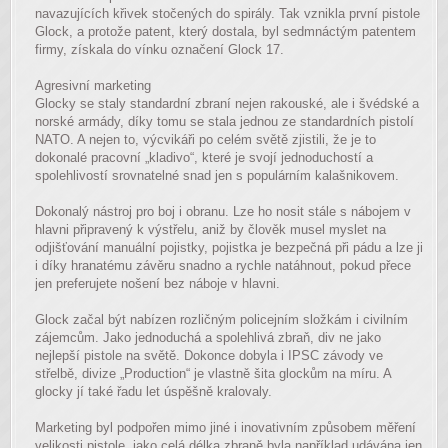
navazujících křivek stočených do spirály. Tak vznikla první pistole
Glock, a protože patent, který dostala, byl sedmnáctým patentem
firmy, získala do vínku označení Glock 17.
Agresivní marketing
Glocky se staly standardní zbraní nejen rakouské, ale i švédské a
norské armády, díky tomu se stala jednou ze standardních pistolí
NATO. A nejen to, výcvikáři po celém světě zjistili, že je to
dokonalé pracovní „kladivo“, které je svojí jednoduchostí a
spolehlivostí srovnatelné snad jen s populárním kalašnikovem.
Dokonalý nástroj pro boj i obranu. Lze ho nosit stále s nábojem v
hlavni připravený k výstřelu, aniž by člověk musel myslet na
odjišťování manuální pojistky, pojistka je bezpečná při pádu a lze ji
i díky hranatému závěru snadno a rychle natáhnout, pokud přece
jen preferujete nošení bez náboje v hlavni.
Glock začal být nabízen rozličným policejním složkám i civilním
zájemcům. Jako jednoduchá a spolehlivá zbraň, div ne jako
nejlepší pistole na světě. Dokonce dobyla i IPSC závody ve
střelbě, divize „Production“ je vlastně šita glockům na míru. A
glocky jí také řadu let úspěšně kralovaly.
Marketing byl podpořen mimo jiné i inovativním způsobem měření
velikosti pistole, jako celá délka zbraně byla například udávána jen