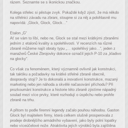
rázem. Seznamte se s ikonickou značkou.
Kolega střelec si pěstuje zvyk. Pokaždé když zjistí, že má někdo
na střelnici závadu na zbrani, stoupne si za něj a polohlasně mu
napovídá: „Glock, Glock, Glock…“
Etalon „G“
Ať se vám to líbí, nebo ne, Glock se stal mezi krátkými zbraněmi
jedním z etalonů kvality a spolehlivosti. V recenzích na různé
zbraně můžeme najít obraty typu „… spolehlivý jako…“, jeden z
manažerů České Zbrojovky dokonce označil jejich P-10 za „kladivo
na glocky“.
Co však za fenoménem, který významně ovlivnil jak konstrukci,
tak taktiku a požadavky na krátké střelné zbraně obecně,
doopravdy stojí? Je to dokonalá a inovativní konstrukce, mazaný
marketing nebo jen náhoda a skvělé načasování příchodu? Při
prozkoumání konstrukce a historie této zbraně zjistíme nápadný
soulad mezi více prvky, které rozhodují o úspěchu nebo prohře
zbraně na trhu.
A přitom to podle firemní legendy začalo pouhou náhodou. Gaston
Glock byl majitelem firmy, která celkem slušně prosperovala z
prodeje drobnějšího armádního vybavení, jako byly polní lopatky
nebo víceúčelové nože. Atraktivita jejích výrobků byla zajištěna