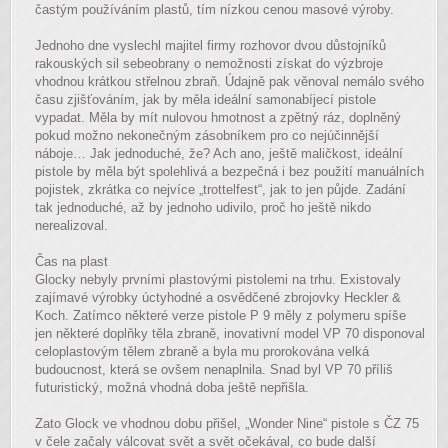
častým používáním plastů, tím nízkou cenou masové výroby.
Jednoho dne vyslechl majitel firmy rozhovor dvou důstojníků
rakouských sil sebeobrany o nemožnosti získat do výzbroje
vhodnou krátkou střelnou zbraň. Údajně pak věnoval nemálo svého
času zjišťováním, jak by měla ideální samonabíjecí pistole
vypadat. Měla by mít nulovou hmotnost a zpětný ráz, doplněný
pokud možno nekonečným zásobníkem pro co nejúčinnější
náboje… Jak jednoduché, že? Ach ano, ještě maličkost, ideální
pistole by měla být spolehlivá a bezpečná i bez použití manuálních
pojistek, zkrátka co nejvíce „trottelfest“, jak to jen půjde. Zadání
tak jednoduché, až by jednoho udivilo, proč ho ještě nikdo
nerealizoval.
Čas na plast
Glocky nebyly prvními plastovými pistolemi na trhu. Existovaly
zajímavé výrobky úctyhodné a osvědčené zbrojovky Heckler &
Koch. Zatímco některé verze pistole P 9 měly z polymeru spíše
jen některé doplňky těla zbraně, inovativní model VP 70 disponoval
celoplastovým tělem zbraně a byla mu prorokována velká
budoucnost, která se ovšem nenaplnila. Snad byl VP 70 příliš
futuristický, možná vhodná doba ještě nepřišla.
Zato Glock ve vhodnou dobu přišel, „Wonder Nine“ pistole s ČZ 75
v čele začaly válcovat svět a svět očekával, co bude další