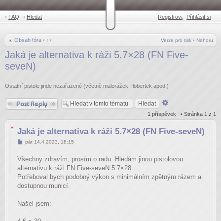
•
FAQ
•
Hledat
Registrovat
Přihlásit se
•
Obsah fóra
‹
‹
‹
Verze pro tisk
•
Nahoru
Jaká je alternativa k ráži 5.7×28 (FN Five-
seveN)
Ostatní pistole jinde nezařazené (včetně malorážek, flobertek apod.)
Odpovědět
Pokročilé
hledání
1 příspěvek • Stránka
1
z
1
Jaká je alternativa k ráži 5.7×28 (FN Five-seveN)
Příspěvek
pát 14.4.2023, 18:15
Všechny zdravím, prosím o radu. Hledám jinou pistolovou
alternativu k ráži FN Five-seveN 5.7×28.
Potřeboval bych podobný výkon s minimálním zpětným rázem a
dostupnou municí.
Našel jsem: