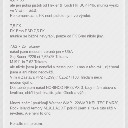
4,6 × 30
ale jen jednu pistoli od Hekler & Koch HK UCP P46, munici vyrábí i
ve Vlašimi S&B.
Po komunikaci s HK není pistole nyní ve výrobě.
7,5 FK
FK Brno PSD 7,5 FK
munice se běžně nevyrábí, pouze od FK Brno nikdo jiný.
7,62 × 25 Tokarev
našel jsem moderní zbraně jen v USA
Sig Sauer P226 ni 7,62x25 Tokarev
M1911 in 7.62 Tokarev
ale nikde jsem je nenašel v zastoupení u nás v této ráži, zjišťoval
jsem a ani nikdo nedováži.
Vím o Zastava PPZ (CZ99) / ČZ52 /TT33, hledám něco
modernějšího.
Dostupné jsem našel NORINCO NP22/PX-3, tady mám obavu s
kvalitou, chtěl bych kvalitu jako Glock a výše.
Mnozí známí používají Walther WMP, .22WMR KEL TEC PMR30,
Rock Island Armory M1911 A1 XT pořídil jsem si také tuto ráži v
revoleru. Ale není to ono.
Poraďte mi, prosím.