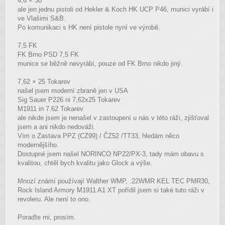
4,6 × 30
ale jen jednu pistoli od Hekler & Koch HK UCP P46, munici vyrábí i
ve Vlašimi S&B.
Po komunikaci s HK není pistole nyní ve výrobě.
7,5 FK
FK Brno PSD 7,5 FK
munice se běžně nevyrábí, pouze od FK Brno nikdo jiný.
7,62 × 25 Tokarev
našel jsem moderní zbraně jen v USA
Sig Sauer P226 ni 7,62x25 Tokarev
M1911 in 7.62 Tokarev
ale nikde jsem je nenašel v zastoupení u nás v této ráži, zjišťoval
jsem a ani nikdo nedováži.
Vím o Zastava PPZ (CZ99) / ČZ52 /TT33, hledám něco
modernějšího.
Dostupné jsem našel NORINCO NP22/PX-3, tady mám obavu s
kvalitou, chtěl bych kvalitu jako Glock a výše.
Mnozí známí používají Walther WMP, .22WMR KEL TEC PMR30,
Rock Island Armory M1911 A1 XT pořídil jsem si také tuto ráži v
revoleru. Ale není to ono.
Poraďte mi, prosím.