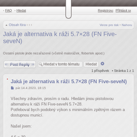
•
FAQ
•
Hledat
Registrovat
Přihlásit se
•
Obsah fóra
‹
‹
‹
Verze pro tisk
•
Nahoru
Jaká je alternativa k ráži 5.7×28 (FN Five-
seveN)
Ostatní pistole jinde nezařazené (včetně malorážek, flobertek apod.)
Odpovědět
Pokročilé
hledání
1 příspěvek • Stránka
1
z
1
Jaká je alternativa k ráži 5.7×28 (FN Five-seveN)
Příspěvek
pát 14.4.2023, 18:15
Všechny zdravím, prosím o radu. Hledám jinou pistolovou
alternativu k ráži FN Five-seveN 5.7×28.
Potřeboval bych podobný výkon s minimálním zpětným rázem a
dostupnou municí.
Našel jsem: