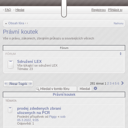
•
FAQ
•
Hledat
Registrovat
Přihlásit se
•
Obsah fóra
‹
‹
Nahoru
Právní koutek
Vše o právu, zákonech, zbrojním průkazu a souvisejících věcech
Fórum
FÓRUM
Sdružení LEX
Vše týkající se sdružení LEX
Témata:
23
Odeslat nové téma
Da
281 témat
1
2
3
4
5
6
Pokročilé
hledání
Právní koutek
TÉMATA
prodej zdedenych zbrani
ulozenych na PCR
Poslední příspěvek od
Piggy
«
sob
05.3.2022, 9:05
Odpovědi:
1