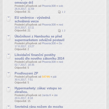
omezuje drž
Poslední příspěvek od
Phoenix308
«
sob
26.8.2017, 11:59
Odpovědi:
31
1
2
EU směrnice - výsledná
schválená verze
Poslední příspěvek od
Phoenix308
«
ned
20.8.2017, 12:11
Odpovědi:
21
1
2
Útočníkovi z Hamburku se před
supermarketem odvážně postavil
Poslední příspěvek od
Phoenix308
«
čtv
17.8.2017, 13:27
Odpovědi:
2
Likvidační finanční postihy
soudů dle nového zákoníku 2014
Poslední příspěvek od
Phoenix308
«
ned
02.7.2017, 18:35
Odpovědi:
5
Prodlouzeni ZP
Poslední příspěvek od
S474N
«
pát
30.6.2017, 7:51
Odpovědi:
5
Hypermarkety: zákaz vstupu so
zbraňou.
Poslední příspěvek od
Jarda K
«
úte
20.6.2017, 8:18
Odpovědi:
15
Smrtelná rána nožem do mozku