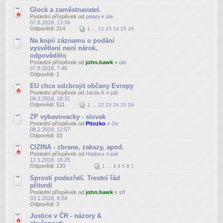
Glock a zaměstnavatel.
Poslední příspěvek od
pelanj
«
úte
07.8.2018, 13:34
Odpovědi:
314
1
…
12
13
14
15
16
Na kopii záznamu o podání
vysvětlení není nárok,
odpovědělo
Poslední příspěvek od
john.hawk
«
úte
07.8.2018, 7:46
Odpovědi:
1
EU chce odzbrojit občany Evropy
Poslední příspěvek od
Jarda K
«
pát
09.3.2018, 18:31
Odpovědi:
511
1
…
22
23
24
25
26
ZP vybavovacky - slovak
Poslední příspěvek od
Pitozko
«
čtv
08.2.2018, 12:57
Odpovědi:
10
CIZINA - zbrane, zakazy, apod.
Poslední příspěvek od
Hadoxx
«
pát
12.1.2018, 16:25
Odpovědi:
133
1
…
3
4
5
6
7
Sprostí podezřelí. Trestní řád
přitvrdí
Poslední příspěvek od
john.hawk
«
stř
03.1.2018, 8:54
Odpovědi:
3
Justice v ČR - názory &