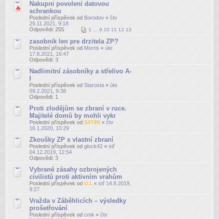
Nakupni povoleni datovou
schrankou
Poslední příspěvek od
Borodov
«
čtv
25.11.2021, 9:18
Odpovědi:
255
1
…
9
10
11
12
13
zasobnik len pre drzitela ZP?
Poslední příspěvek od
Morris
«
úte
17.8.2021, 16:47
Odpovědi:
3
Nadlimitní zásobníky a střelivo A-
I
Poslední příspěvek od
Starosta
«
úte
09.2.2021, 9:38
Odpovědi:
1
Proti zlodějům se zbraní v ruce.
Majitelé domů by mohli vykr
Poslední příspěvek od
S474N
«
čtv
16.1.2020, 10:29
Zkoušky ZP s vlastní zbraní
Poslední příspěvek od
glock42
«
stř
04.12.2019, 12:54
Odpovědi:
3
Vybrané zásahy ozbrojených
civilistů proti aktivním vrahům
Poslední příspěvek od
U.I.
«
stř 14.8.2019,
9:27
Vražda v Záběhlicích – výsledky
prošetřování
Poslední příspěvek od
cmk
«
čtv