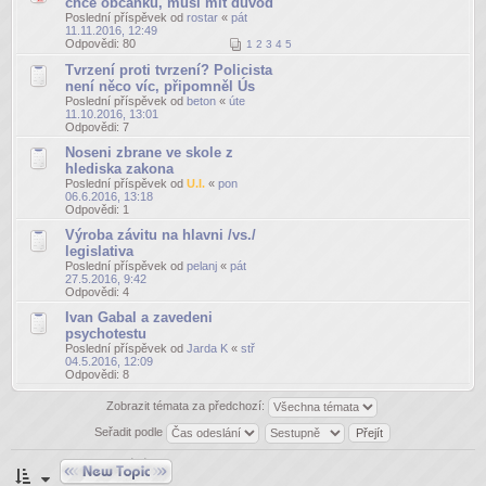
chce občanku, musí mít důvod
Poslední příspěvek od
rostar
«
pát
11.11.2016, 12:49
Odpovědi:
80
1
2
3
4
5
Tvrzení proti tvrzení? Policista
není něco víc, připomněl Ús
Poslední příspěvek od
beton
«
úte
11.10.2016, 13:01
Odpovědi:
7
Noseni zbrane ve skole z
hlediska zakona
Poslední příspěvek od
U.I.
«
pon
06.6.2016, 13:18
Odpovědi:
1
Výroba závitu na hlavni /vs./
legislativa
Poslední příspěvek od
pelanj
«
pát
27.5.2016, 9:42
Odpovědi:
4
Ivan Gabal a zavedeni
psychotestu
Poslední příspěvek od
Jarda K
«
stř
04.5.2016, 12:09
Odpovědi:
8
Zobrazit témata za předchozí:
Seřadit podle
Odeslat nové téma