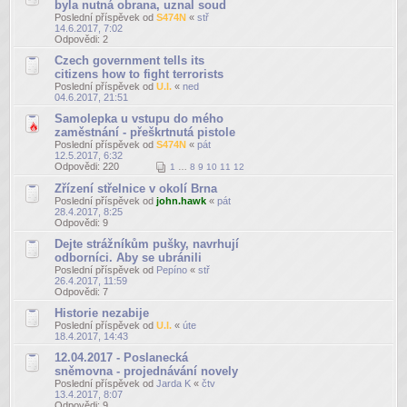
byla nutná obrana, uznal soud
Poslední příspěvek od
S474N
«
stř
14.6.2017, 7:02
Odpovědi:
2
Czech government tells its
citizens how to fight terrorists
Poslední příspěvek od
U.I.
«
ned
04.6.2017, 21:51
Samolepka u vstupu do mého
zaměstnání - přeškrtnutá pistole
Poslední příspěvek od
S474N
«
pát
12.5.2017, 6:32
Odpovědi:
220
1
…
8
9
10
11
12
Zřízení střelnice v okolí Brna
Poslední příspěvek od
john.hawk
«
pát
28.4.2017, 8:25
Odpovědi:
9
Dejte strážníkům pušky, navrhují
odborníci. Aby se ubránili
Poslední příspěvek od
Pepíno
«
stř
26.4.2017, 11:59
Odpovědi:
7
Historie nezabije
Poslední příspěvek od
U.I.
«
úte
18.4.2017, 14:43
12.04.2017 - Poslanecká
sněmovna - projednávání novely
Poslední příspěvek od
Jarda K
«
čtv
13.4.2017, 8:07
Odpovědi:
9