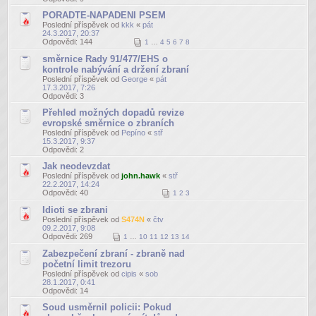
PORADTE-NAPADENI PSEM
Poslední příspěvek od
kkk
«
pát
24.3.2017, 20:37
Odpovědi:
144
1
…
4
5
6
7
8
směrnice Rady 91/477/EHS o
kontrole nabývání a držení zbraní
Poslední příspěvek od
George
«
pát
17.3.2017, 7:26
Odpovědi:
3
Přehled možných dopadů revize
evropské směrnice o zbraních
Poslední příspěvek od
Pepíno
«
stř
15.3.2017, 9:37
Odpovědi:
2
Jak neodevzdat
Poslední příspěvek od
john.hawk
«
stř
22.2.2017, 14:24
Odpovědi:
40
1
2
3
Idioti se zbrani
Poslední příspěvek od
S474N
«
čtv
09.2.2017, 9:08
Odpovědi:
269
1
…
10
11
12
13
14
Zabezpečení zbraní - zbraně nad
početní limit trezoru
Poslední příspěvek od
cipis
«
sob
28.1.2017, 0:41
Odpovědi:
14
Soud usměrnil policii: Pokud