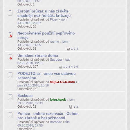
08.8.2019, 11:51
Odpovědi:
1
Zbrojní průkaz u nás získáte
snadněji než řidičák, kritizuje
Poslední příspěvek od
Piggy
«
pon
13.5.2019, 20:57
Odpovědi:
10
Neoprávněné použití pepřového
spreje
Poslední příspěvek od
rasmo
«
pon
13.5.2019, 14:55
Odpovědi:
51
1
2
3
Umisteni zbrane doma
Poslední příspěvek od
Starosta
«
pát
02.11.2018, 19:13
Odpovědi:
107
1
2
3
4
5
6
PODEJTO.cz - aneb vse datovou
schrankou
Poslední příspěvek od
MujGLOCK.com
«
pon 29.10.2018, 15:19
Odpovědi:
16
Exekuce
Poslední příspěvek od
john.hawk
«
pon
29.10.2018, 12:39
Odpovědi:
21
1
2
Policie - online rezervace - Odbor
pro zbraně a bezpečnostní
Poslední příspěvek od
Borodov
«
úte
09.10.2018, 17:58
Odpovědi:
2