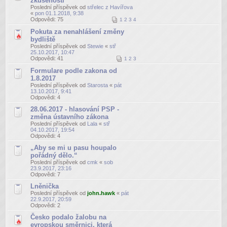
zkušenosti
Poslední příspěvek od
střelec z Havířova
«
pon 01.1.2018, 9:38
Odpovědi:
75
1
2
3
4
Pokuta za nenahlášení změny
bydliště
Poslední příspěvek od
Stewie
«
stř
25.10.2017, 10:47
Odpovědi:
41
1
2
3
Formulare podle zakona od
1.8.2017
Poslední příspěvek od
Starosta
«
pát
13.10.2017, 9:41
Odpovědi:
4
28.06.2017 - hlasování PSP -
změna ústavního zákona
Poslední příspěvek od
Lala
«
stř
04.10.2017, 19:54
Odpovědi:
4
„Aby se mi u pasu houpalo
pořádný dělo.“
Poslední příspěvek od
cmk
«
sob
23.9.2017, 23:16
Odpovědi:
7
Lněnička
Poslední příspěvek od
john.hawk
«
pát
22.9.2017, 20:59
Odpovědi:
2
Česko podalo žalobu na
evropskou směrnici, která