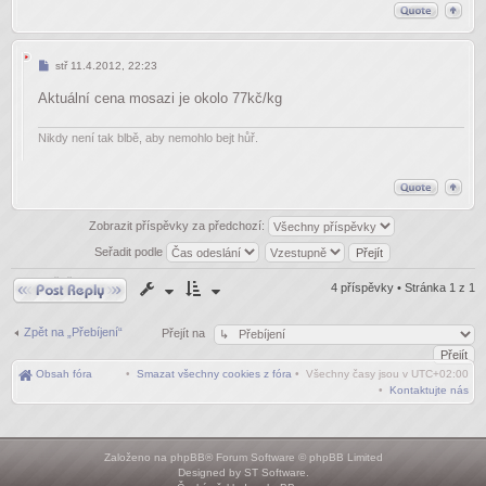
Příspěvek
stř 11.4.2012, 22:23
Aktuální cena mosazi je okolo 77kč/kg
Nikdy není tak blbě, aby nemohlo bejt hůř.
Zobrazit příspěvky za předchozí:
Seřadit podle
Odpovědět
4 příspěvky • Stránka
1
z
1
Zpět na „Přebíjení“
Přejít na
Obsah fóra
•
Smazat všechny cookies z fóra
• Všechny časy jsou v
UTC+02:00
•
Kontaktujte nás
Založeno na
phpBB
® Forum Software © phpBB Limited
Designed by
ST Software
.