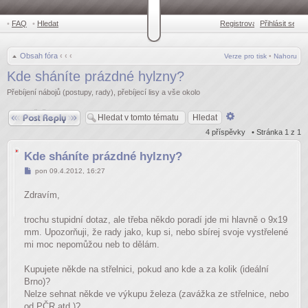
•
FAQ
•
Hledat
Registrovat
Přihlásit se
•
Obsah fóra
‹
‹
‹
Verze pro tisk
•
Nahoru
Kde sháníte prázdné hylzny?
Přebíjení nábojů (postupy, rady), přebíjecí lisy a vše okolo
Odpovědět
Pokročilé
hledání
4 příspěvky • Stránka
1
z
1
Kde sháníte prázdné hylzny?
Příspěvek
pon 09.4.2012, 16:27
Zdravím,
trochu stupidní dotaz, ale třeba někdo poradí jde mi hlavně o 9x19
mm. Upozorňuji, že rady jako, kup si, nebo sbírej svoje vystřelené
mi moc nepomůžou neb to dělám.
Kupujete někde na střelnici, pokud ano kde a za kolik (ideální
Brno)?
Nelze sehnat někde ve výkupu železa (zavážka ze střelnice, nebo
od PČR atd.)?