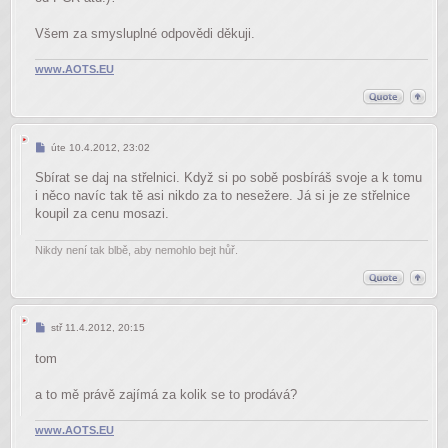
Všem za smysluplné odpovědi děkuji.
www.AOTS.EU
Příspěvek
úte 10.4.2012, 23:02
Sbírat se daj na střelnici. Když si po sobě posbíráš svoje a k tomu
i něco navíc tak tě asi nikdo za to nesežere. Já si je ze střelnice
koupil za cenu mosazi.
Nikdy není tak blbě, aby nemohlo bejt hůř.
Příspěvek
stř 11.4.2012, 20:15
tom
a to mě právě zajímá za kolik se to prodává?
www.AOTS.EU