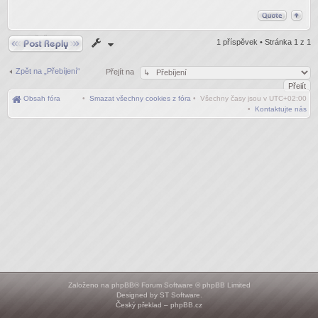
Odpovědět
1 příspěvek • Stránka
1
z
1
Zpět na „Přebíjení“
Přejít na
Obsah fóra
•
Smazat všechny cookies z fóra
• Všechny časy jsou v
UTC+02:00
•
Kontaktujte nás
Založeno na
phpBB
® Forum Software © phpBB Limited
Designed by
ST Software
.
Český překlad –
phpBB.cz