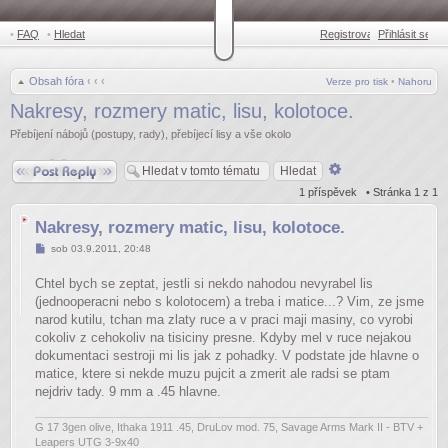
•
FAQ
•
Hledat
Registrovat
Přihlásit se
•
Obsah fóra
‹
‹
‹
Verze pro tisk
•
Nahoru
Nakresy, rozmery matic, lisu, kolotoce.
Přebíjení nábojů (postupy, rady), přebíjecí lisy a vše okolo
Odpovědět
Pokročilé
hledání
1 příspěvek • Stránka
1
z
1
Nakresy, rozmery matic, lisu, kolotoce.
Příspěvek
sob 03.9.2011, 20:48
Chtel bych se zeptat, jestli si nekdo nahodou nevyrabel lis
(jednooperacni nebo s kolotocem) a treba i matice...? Vim, ze jsme
narod kutilu, tchan ma zlaty ruce a v praci maji masiny, co vyrobi
cokoliv z cehokoliv na tisiciny presne. Kdyby mel v ruce nejakou
dokumentaci sestroji mi lis jak z pohadky. V podstate jde hlavne o
matice, ktere si nekde muzu pujcit a zmerit ale radsi se ptam
nejdriv tady. 9 mm a .45 hlavne.
G 17 3gen olive, Ithaka 1911 .45, DruLov mod. 75, Savage Arms Mark II - BTV +
Leapers UTG 3-9x40