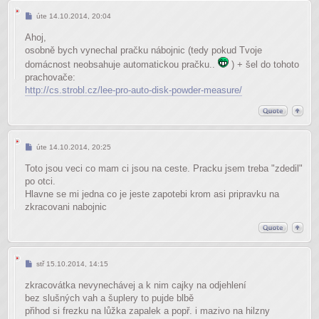
Příspěvek
úte 14.10.2014, 20:04
Ahoj,
osobně bych vynechal pračku nábojnic (tedy pokud Tvoje
domácnost neobsahuje automatickou pračku..
) + šel do tohoto
prachovače:
http://cs.strobl.cz/lee-pro-auto-disk-powder-measure/
Příspěvek
úte 14.10.2014, 20:25
Toto jsou veci co mam ci jsou na ceste. Pracku jsem treba "zdedil"
po otci.
Hlavne se mi jedna co je jeste zapotebi krom asi pripravku na
zkracovani nabojnic
Příspěvek
stř 15.10.2014, 14:15
zkracovátka nevynechávej a k nim cajky na odjehlení
bez slušných vah a šuplery to pujde blbě
přihod si frezku na lůžka zapalek a popř. i mazivo na hilzny