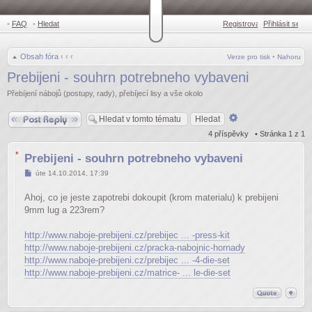
•
FAQ
•
Hledat
Registrovat
Přihlásit se
•
Obsah fóra
‹
‹
‹
Verze pro tisk
•
Nahoru
Prebijeni - souhrn potrebneho vybaveni
Přebíjení nábojů (postupy, rady), přebíjecí lisy a vše okolo
Odpovědět
Pokročilé
hledání
4 příspěvky • Stránka
1
z
1
Prebijeni - souhrn potrebneho vybaveni
Příspěvek
úte 14.10.2014, 17:39
Ahoj, co je jeste zapotrebi dokoupit (krom materialu) k prebijeni
9mm lug a 223rem?
http://www.naboje-prebijeni.cz/prebijec ... -press-kit
http://www.naboje-prebijeni.cz/pracka-nabojnic-hornady
http://www.naboje-prebijeni.cz/prebijec ... -4-die-set
http://www.naboje-prebijeni.cz/matrice- ... le-die-set