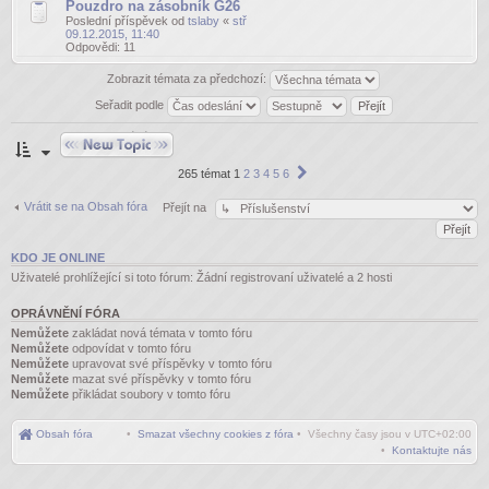
Pouzdro na zásobník G26
Poslední příspěvek od
tslaby
«
stř
09.12.2015, 11:40
Odpovědi:
11
Zobrazit témata za předchozí:
Seřadit podle
Odeslat nové téma
Další
265 témat
1
2
3
4
5
6
Vrátit se na Obsah fóra
Přejít na
KDO JE ONLINE
Uživatelé prohlížející si toto fórum: Žádní registrovaní uživatelé a 2 hosti
OPRÁVNĚNÍ FÓRA
Nemůžete
zakládat nová témata v tomto fóru
Nemůžete
odpovídat v tomto fóru
Nemůžete
upravovat své příspěvky v tomto fóru
Nemůžete
mazat své příspěvky v tomto fóru
Nemůžete
přikládat soubory v tomto fóru
Obsah fóra
•
Smazat všechny cookies z fóra
• Všechny časy jsou v
UTC+02:00
•
Kontaktujte nás