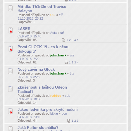
Mířidla: Th1rt3n od Travise
Haleyho
Poslední příspěvek od
U.I.
«
stř
31.10.2018, 23:22
Odpovědi:
1
LASER
Poslední příspěvek od
Sufa
«
stř
05.9.2018, 15:48
Odpovědi:
95
1
2
3
4
5
První GLOCK 19 - co k němu
dokoupit?
Poslední příspěvek od
john.hawk
«
úte
04.9.2018, 7:22
Odpovědi:
61
1
2
3
4
Nový závěr na Glock
Poslední příspěvek od
john.hawk
«
čtv
26.7.2018, 8:28
Odpovědi:
3
Zkušenosti s taškou Odeon
Tactical?
Poslední příspěvek od
reddog
«
sob
09.6.2018, 10:38
Odpovědi:
14
Jakou ledvinku pro skryté nošení
Poslední příspěvek od
bitkar
«
pon
04.6.2018, 23:16
Odpovědi:
44
1
2
3
Jaká Peltor sluchátka?