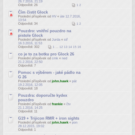
26.7.2016, 21:19
Odpovědi:
26
1
2
Čím čistit Glock
Poslední příspěvek od
HV
«
úte 12.7.2016,
13:54
Odpovědi:
34
1
2
Pouzdro: vnitřní pouzdro na
pistole Glock
Poslední příspěvek od
Jurda
«
stř
16.3.2016, 11:53
Odpovědi:
302
1
…
12
13
14
15
16
co je to za botku pro Glock 26
Poslední příspěvek od
cmk
«
ned
21.2.2016, 22:50
Odpovědi:
7
Pomoc s výběrem - jaké pádlo na
G 26
Poslední příspěvek od
john.hawk
«
pát
19.2.2016, 12:05
Odpovědi:
18
Pouzdra: doporučte kydex
pouzdro
Poslední příspěvek od
frankie
«
čtv
21.1.2016, 14:25
Odpovědi:
11
G19 + Trijicon RMR + iron sights
Poslední příspěvek od
john.hawk
«
pon
28.12.2015, 19:02
Odpovědi:
1