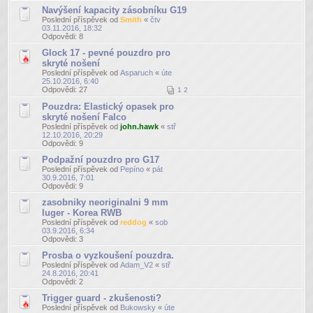
Navýšení kapacity zásobníku G19
Poslední příspěvek od
Smith
«
čtv
03.11.2016, 18:32
Odpovědi:
8
Glock 17 - pevné pouzdro pro
skryté nošení
Poslední příspěvek od
Asparuch
«
úte
25.10.2016, 6:40
Odpovědi:
27
1
2
Pouzdra: Elastický opasek pro
skryté nošení Falco
Poslední příspěvek od
john.hawk
«
stř
12.10.2016, 20:29
Odpovědi:
9
Podpažní pouzdro pro G17
Poslední příspěvek od
Pepíno
«
pát
30.9.2016, 7:01
Odpovědi:
9
zasobniky neoriginalni 9 mm
luger - Korea RWB
Poslední příspěvek od
reddog
«
sob
03.9.2016, 6:34
Odpovědi:
3
Prosba o vyzkoušení pouzdra.
Poslední příspěvek od
Adam_V2
«
stř
24.8.2016, 20:41
Odpovědi:
2
Trigger guard - zkušenosti?
Poslední příspěvek od
Bukowsky
«
úte