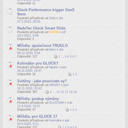
Odpovědi:
11
Glock Performance trigger Gen5
9mm
Poslední příspěvek od
Sufa
«
úte
07.2.2023, 16:05
RadeTec Glock Smart Slide
Poslední příspěvek od
S474N
«
stř
23.6.2021, 9:58
Odpovědi:
3
Mířidla: společnost TRUGLO
Poslední příspěvek od
blam
«
úte
08.12.2020, 9:54
Odpovědi:
127
1
…
3
4
5
6
7
Kolimátor pro GLOCK?
Poslední příspěvek od
Mjolnir
«
pon
30.11.2020, 19:47
Odpovědi:
31
1
2
Svitilny - jake pouzivate vy?
Poslední příspěvek od
HENRY
«
pon
16.11.2020, 20:43
Odpovědi:
367
1
…
15
16
17
18
19
Mířidla: postup výměny
Poslední příspěvek od
GLOCK69
«
sob
12.9.2020, 10:57
Odpovědi:
47
1
2
3
Mířídla: pro GLOCK 17
Poslední příspěvek od
Karkulka
«
pát
04.9.2020, 9:12
Odpovědi:
101
1
2
3
4
5
6