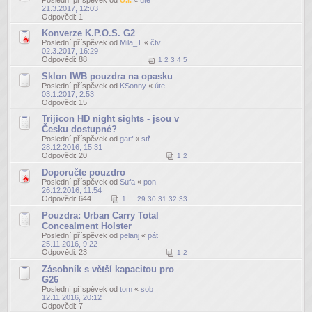
21.3.2017, 12:03
Odpovědi:
1
Konverze K.P.O.S. G2
Poslední příspěvek od
Mila_T
«
čtv
02.3.2017, 16:29
Odpovědi:
88
1
2
3
4
5
Sklon IWB pouzdra na opasku
Poslední příspěvek od
KSonny
«
úte
03.1.2017, 2:53
Odpovědi:
15
Trijicon HD night sights - jsou v
Česku dostupné?
Poslední příspěvek od
garf
«
stř
28.12.2016, 15:31
Odpovědi:
20
1
2
Doporučte pouzdro
Poslední příspěvek od
Sufa
«
pon
26.12.2016, 11:54
Odpovědi:
644
1
…
29
30
31
32
33
Pouzdra: Urban Carry Total
Concealment Holster
Poslední příspěvek od
pelanj
«
pát
25.11.2016, 9:22
Odpovědi:
23
1
2
Zásobník s větší kapacitou pro
G26
Poslední příspěvek od
tom
«
sob
12.11.2016, 20:12
Odpovědi:
7