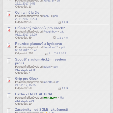
Poslední příspěvek od
Jarda_B
«
stř
22.11.2017, 0:56
Odpovědi:
13
Ochranné brýle
Poslední příspěvek od
toc66
«
pon
20.11.2017, 16:24
Odpovědi:
54
1
2
3
Průhledný zásobník pro Glock?
Poslední příspěvek od
Rough boy
«
pát
03.11.2017, 19:29
Odpovědi:
89
1
2
3
4
5
Pouzdra: plastová a kydexová
Poslední příspěvek od
FreedomCZ
«
pát
06.10.2017, 15:46
Odpovědi:
202
1
…
7
8
9
10
11
Spoušť s automatickým resetem
pro G
Poslední příspěvek od
pelanj
«
pon
03.7.2017, 22:45
Odpovědi:
7
Grip pro Glock
Poslední příspěvek od
miselito
«
stř
24.5.2017, 15:35
Odpovědi:
50
1
2
3
Pazba - ENDOTACTICAL
Poslední příspěvek od
john.hawk
«
čtv
23.3.2017, 9:06
Odpovědi:
10
Zásobníky - od SGMt - zkušenosti
Poslední příspěvek od
U.I.
«
úte