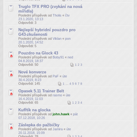
Truglo TFX PRO (zvykání na nová
mířidla)
Poslední příspěvek od
Tholis
«
čtv
23.1.2020, 13:13
Odpovědi:
3
Nejlepší hybridní pouzdro pro
G43-zkušenosti
Poslední příspěvek od
Viklan
«
pon
20.1.2020, 14:52
Odpovědi:
5
Pouzdro na Glock 43
Poslední příspěvek od
Boby91
«
ned
04.8.2019, 18:37
Odpovědi:
50
1
2
3
Nové konverze
Poslední příspěvek od
PaF
«
úte
30.4.2019, 8:23
Odpovědi:
145
1
…
4
5
6
7
8
Opasek 5.11 Trainer Belt
Poslední příspěvek od
rasmo
«
úte
16.4.2019, 11:03
Odpovědi:
65
1
2
3
4
Kufřtík na glocka
Poslední příspěvek od
john.hawk
«
pát
07.12.2018, 10:26
Záslepka do pažbičky
Poslední příspěvek od
Jamira
«
úte
20.11.2018, 15:09
Odpovědi:
78
1
2
3
4