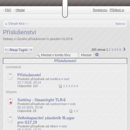
•
FAQ
•
Hledat
Registrovat
Přihlásit se
•
Obsah fóra
‹
‹
Nahoru
Příslušenství
Debaty o různém příslušenství k pistolím GLOCK
Odeslat nové téma
Da
265 témat
1
2
3
4
5
6
Pokročilé
hledání
Příslušenství
OZNÁMENÍ
Příslušenství
Poslední příspěvek od
noelbra
«
ned
22.7.2018, 20:14
Odpovědi:
110
1
2
3
4
5
6
TÉMATA
Svitilny - Steamlight TLR-6
Poslední příspěvek od
outdoorman
«
sob
05.10.2024, 20:39
Odpovědi:
29
1
2
Velkokapacitní zásobník 9Luger
pro G17,19
Poslední příspěvek od
Albert
«
ned
05.3.2023, 10:23