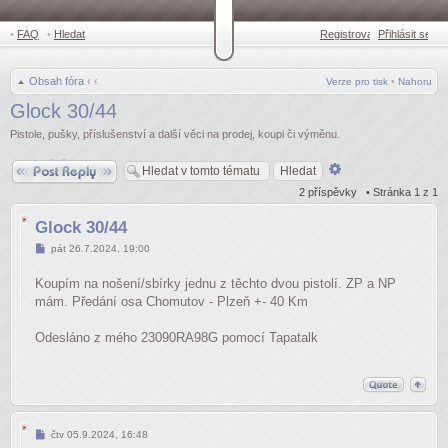
•
FAQ
•
Hledat
Registrovat
Přihlásit se
•
Obsah fóra
‹
‹
Verze pro tisk
•
Nahoru
Glock 30/44
Pistole, pušky, příslušenství a další věci na prodej, koupi či výměnu.
Odpovědět
Pokročilé
hledání
2 příspěvky • Stránka
1
z
1
Glock 30/44
Příspěvek
pát 26.7.2024, 19:00
Koupím na nošení/sbírky jednu z těchto dvou pistolí. ZP a NP
mám. Předání osa Chomutov - Plzeň +- 40 Km
Odesláno z mého 23090RA98G pomocí Tapatalk
Příspěvek
čtv 05.9.2024, 16:48