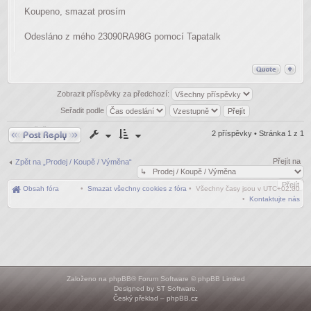
Koupeno, smazat prosím
Odesláno z mého 23090RA98G pomocí Tapatalk
Zobrazit příspěvky za předchozí:
Seřadit podle
Odpovědět
2 příspěvky • Stránka
1
z
1
Přejít na
Zpět na „Prodej / Koupě / Výměna“
Obsah fóra
•
Smazat všechny cookies z fóra
• Všechny časy jsou v
UTC+02:00
•
Kontaktujte nás
Založeno na
phpBB
® Forum Software © phpBB Limited
Designed by
ST Software
.
Český překlad –
phpBB.cz