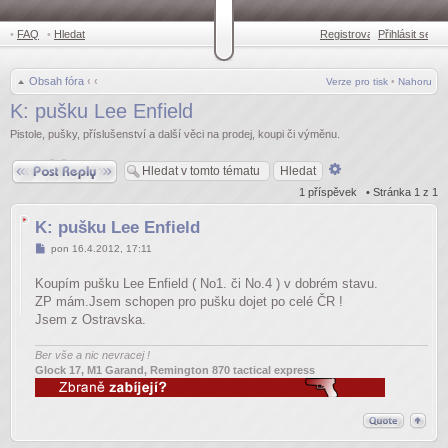
•
FAQ
•
Hledat
Registrovat
Přihlásit se
•
Obsah fóra
‹
‹
Verze pro tisk
•
Nahoru
K: pušku Lee Enfield
Pistole, pušky, příslušenství a další věci na prodej, koupi či výměnu.
Odpovědět
Pokročilé
hledání
1 příspěvek • Stránka
1
z
1
K: pušku Lee Enfield
Příspěvek
pon 16.4.2012, 17:11
Koupím pušku Lee Enfield ( No1. či No.4 ) v dobrém stavu.
ZP mám.Jsem schopen pro pušku dojet po celé ČR !
Jsem z Ostravska.
Ber vše a nic nevracej !
Glock 17, M1 Garand, Remington 870 tactical express