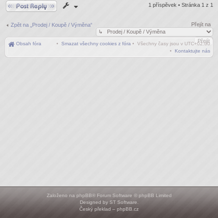
Odpovědět
1 příspěvek • Stránka
1
z
1
Přejít na
Zpět na „Prodej / Koupě / Výměna“
Obsah fóra
•
Smazat všechny cookies z fóra
• Všechny časy jsou v
UTC+02:00
•
Kontaktujte nás
Založeno na
phpBB
® Forum Software © phpBB Limited
Designed by
ST Software
.
Český překlad –
phpBB.cz