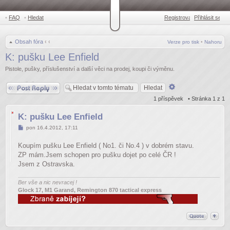
•
FAQ
•
Hledat
Registrovat
Přihlásit se
•
Obsah fóra
‹
‹
Verze pro tisk
•
Nahoru
K: pušku Lee Enfield
Pistole, pušky, příslušenství a další věci na prodej, koupi či výměnu.
Odpovědět
Pokročilé
hledání
1 příspěvek • Stránka
1
z
1
K: pušku Lee Enfield
Příspěvek
pon 16.4.2012, 17:11
Koupím pušku Lee Enfield ( No1. či No.4 ) v dobrém stavu.
ZP mám.Jsem schopen pro pušku dojet po celé ČR !
Jsem z Ostravska.
Ber vše a nic nevracej !
Glock 17, M1 Garand, Remington 870 tactical express