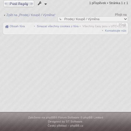
Odpovědět
1 příspěvek • Stránka
1
z
1
Přejít na
Zpět na „Prodej / Koupě / Výměna“
Obsah fóra
•
Smazat všechny cookies z fóra
• Všechny časy jsou v
UTC+02:00
•
Kontaktujte nás
Založeno na
phpBB
® Forum Software © phpBB Limited
Designed by
ST Software
.
Český překlad –
phpBB.cz