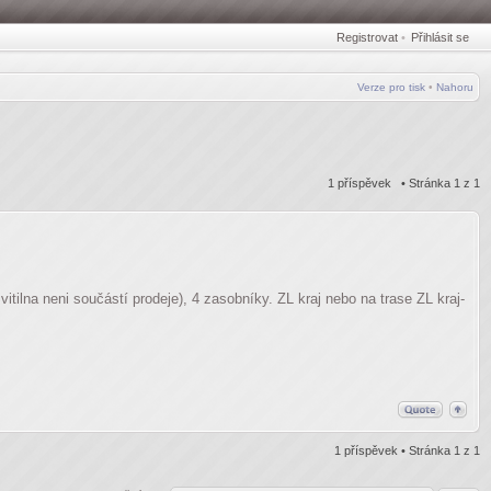
Registrovat
•
Přihlásit se
Verze pro tisk
•
Nahoru
1 příspěvek • Stránka
1
z
1
tilna neni součástí prodeje), 4 zasobníky. ZL kraj nebo na trase ZL kraj-
1 příspěvek • Stránka
1
z
1