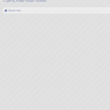
Zpět na „Prodej / Koupě / Výměna“
Obsah fóra