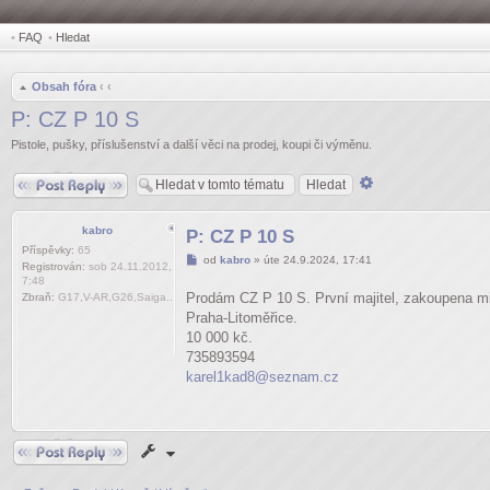
•
FAQ
•
Hledat
Obsah fóra
‹
‹
P: CZ P 10 S
Pistole, pušky, příslušenství a další věci na prodej, koupi či výměnu.
Odpovědět
Pokročilé
hledání
kabro
P: CZ P 10 S
Příspěvky:
65
Příspěvek
od
kabro
»
úte 24.9.2024, 17:41
Registrován:
sob 24.11.2012,
7:48
Prodám CZ P 10 S. První majitel, zakoupena minu
Zbraň:
G17,V-AR,G26,Saiga..
Praha-Litoměřice.
10 000 kč.
735893594
karel1kad8@seznam.cz
Odpovědět