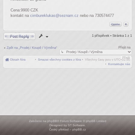
Cena:9900 CZK
kontakt na
cimbureklukas@seznam.cz
nebo na 730574477
Odpovědět
1 příspěvek • Stránka
1
z
1
Přejít na
Zpět na „Prodej / Koupě / Výměna“
Obsah fóra
•
Smazat všechny cookies z fóra
• Všechny časy jsou v
UTC+02:00
•
Kontaktujte nás
Založeno na
phpBB
® Forum Software © phpBB Limited
Designed by
ST Software
.
Český překlad –
phpBB.cz