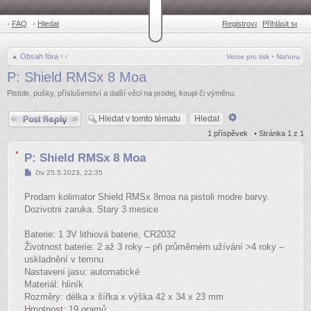
•
FAQ
•
Hledat
Registrovat
Přihlásit se
•
Obsah fóra
‹
‹
Verze pro tisk
•
Nahoru
P: Shield RMSx 8 Moa
Pistole, pušky, příslušenství a další věci na prodej, koupi či výměnu.
Odpovědět
Pokročilé
hledání
1 příspěvek • Stránka
1
z
1
P: Shield RMSx 8 Moa
Příspěvek
čtv 25.5.2023, 22:35
Prodam kolimator Shield RMSx 8moa na pistoli modre barvy.
Dozivotni zaruka. Stary 3 mesice
Baterie: 1 3V lithiová baterie, CR2032
Životnost baterie: 2 až 3 roky – při průměrném užívání >4 roky –
uskladnění v temnu
Nastavení jasu: automatické
Materiál: hliník
Rozměry: délka x šířka x výška 42 x 34 x 23 mm
Hmotnost: 19 gramů