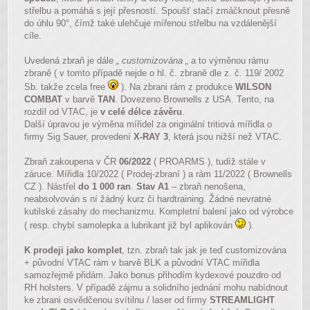
střelbu a pomáhá s její přesností. Spoušť stačí zmáčknout přesně
do úhlu 90°, čímž také ulehčuje mířenou střelbu na vzdálenější
cíle.
Uvedená zbraň je dále
„ customizována „
a to výměnou rámu
zbraně ( v tomto případě nejde o hl. č. zbraně dle z. č. 119/ 2002
Sb. takže zcela free
). Na zbrani rám z produkce
WILSON
COMBAT
v barvě
TAN
. Dovezeno Brownells z USA. Tento, na
rozdíl od VTAC, je
v celé délce závěru
.
Další úpravou je výměna mířidel za originální tritiová mířidla o
firmy Sig Sauer, provedení
X-RAY 3
, která jsou nižší než VTAC.
Zbraň zakoupena v ČR
06/2022
( PROARMS ), tudíž stále v
záruce. Mířidla 10/2022 ( Prodej-zbraní ) a rám 11/2022 ( Brownells
CZ ). Nástřel
do 1 000 ran
.
Stav A1
– zbraň nenošena,
neabsolvován s ní žádný kurz či hardtraining. Žádné nevratné
kutilské zásahy do mechanizmu. Kompletní balení jako od výrobce
( resp. chybí samolepka a lubrikant již byl aplikován
).
K prodeji jako komplet
, tzn. zbraň tak jak je teď customizována
+ původní VTAC rám v barvě BLK a původní VTAC mířidla
samozřejmě přidám. Jako bonus přihodím kydexové pouzdro od
RH holsters. V případě zájmu a solidního jednání mohu nabídnout
ke zbrani osvědčenou svítilnu / laser od firmy
STREAMLIGHT