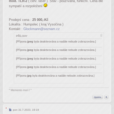
mod. TLR-2
( červ. laser ). Stav - používaná, funkční. Cena dle
sympatií a rozpoložení
Prodejní cena :
25 000,-Kč
Lokalita : Humpolec ( kraj Vysočina )
Kontakt :
Glockmann@seznam.cz
PŘÍLOHY
[Přípona
jpeg
byla deaktivována a nadále nebude zobrazována.]
[Přípona
jpeg
byla deaktivována a nadále nebude zobrazována.]
[Přípona
jpeg
byla deaktivována a nadále nebude zobrazována.]
[Přípona
jpeg
byla deaktivována a nadále nebude zobrazována.]
[Přípona
jpg
byla deaktivována a nadále nebude zobrazována.]
" Memento mori ! "
Příspěvek
pon 31.7.2023, 19:19