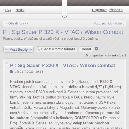
•
FAQ
•
Hledat
Registrovat
Přihlásit se
•
Obsah fóra
‹
‹
Verze pro tisk
•
Nahoru
P : Sig Sauer P 320 X - VTAC / Wilson Combat
Pistole, pušky, příslušenství a další věci na prodej, koupi či výměnu.
Odpovědět
Pokročilé
hledání
5 příspěvků • Stránka
1
z
1
P : Sig Sauer P 320 X - VTAC / Wilson Combat
Příspěvek
pát 21.7.2023, 19:13
Prodám pistoli samonabíjeci tov. zn. Sig Sauer, mod.
P320 X –
VTAC
. Jedná se o fullsize pistoli s
délkou hlavně 4,7" (11,94 cm)
z rodiny zbraní P320 a velikosti X Series v custom provedení od
firmy
Viking Tactics
(odtud zkratka VTAC), kterou navrhl Kyle
Lamb, jeden z nejznámější zbraňových instruktorů v USA (také
veterán Delta Force a bitvy v Mogadishu). Upravený závěr zbraně
navržený ve spolupráci s Kylem Lambem s přípravou pro
montáž
kolimátoru
(kompatibilní s kolimátory ROMEO1PRO a Deltapoint
Pro). Zbraně X Series jsou vybaveny
vylepšenou plochou
spouští
, která přináší lehký a ostrý reset, čímž usnadňuje rychlou