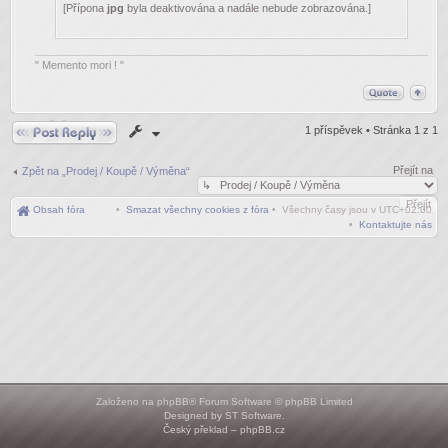
[Přípona
jpg
byla deaktivována a nadále nebude zobrazována.]
" Memento mori ! "
Odpovědět
1 příspěvek • Stránka
1
z
1
Přejít na
Zpět na „Prodej / Koupě / Výměna“
Obsah fóra
•
Smazat všechny cookies z fóra
• Všechny časy jsou v
UTC+02:00
•
Kontaktujte nás
Založeno na
phpBB
® Forum Software © phpBB Limited
Designed by
ST Software
.
Český překlad –
phpBB.cz