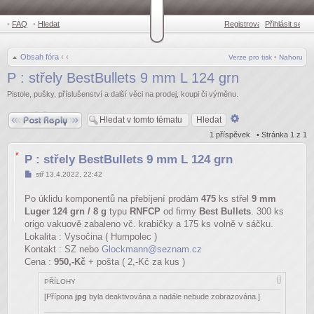
•
FAQ
•
Hledat
Registrovat
Přihlásit se
•
Obsah fóra
‹
‹
Verze pro tisk
•
Nahoru
P : střely BestBullets 9 mm L 124 grn
Pistole, pušky, příslušenství a další věci na prodej, koupi či výměnu.
Odpovědět
Pokročilé
hledání
1 příspěvek • Stránka
1
z
1
P : střely BestBullets 9 mm L 124 grn
Příspěvek
stř 13.4.2022, 22:42
Po úklidu komponentů na přebíjení prodám
475
ks střel
9 mm
Luger 124 grn / 8 g
typu
RNFCP
od firmy
Best Bullets
. 300 ks
origo vakuově zabaleno vč. krabičky a 175 ks volně v sáčku.
Lokalita : Vysočina ( Humpolec )
Kontakt : SZ nebo
Glockmann@seznam.cz
Cena :
950,-Kč
+ pošta ( 2,-Kč za kus )
PŘÍLOHY
[Přípona
jpg
byla deaktivována a nadále nebude zobrazována.]