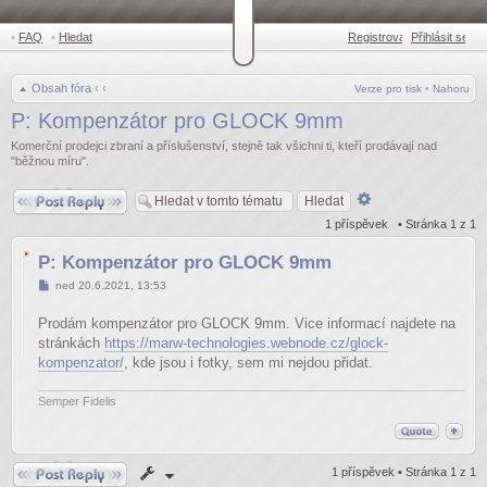
•
FAQ
•
Hledat
Registrovat
Přihlásit se
•
Obsah fóra
‹
‹
Verze pro tisk
•
Nahoru
P: Kompenzátor pro GLOCK 9mm
Komerční prodejci zbraní a příslušenství, stejně tak všichni ti, kteří prodávají nad
"běžnou míru".
Odpovědět
Pokročilé
hledání
1 příspěvek • Stránka
1
z
1
P: Kompenzátor pro GLOCK 9mm
Příspěvek
ned 20.6.2021, 13:53
Prodám kompenzátor pro GLOCK 9mm. Vice informací najdete na
stránkách
https://marw-technologies.webnode.cz/glock-
kompenzator/
, kde jsou i fotky, sem mi nejdou přidat.
Semper Fidelis
Odpovědět
1 příspěvek • Stránka
1
z
1