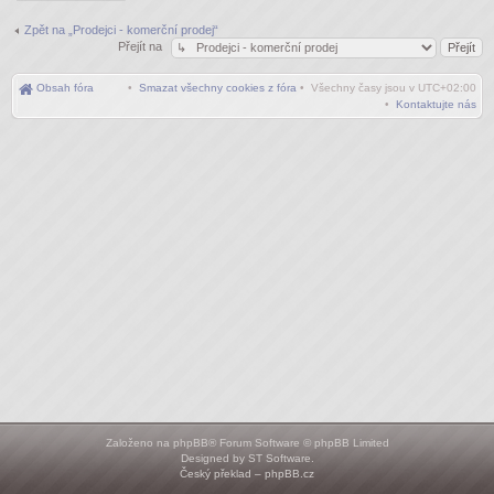
Zpět na „Prodejci - komerční prodej“
Přejít na
Obsah fóra
•
Smazat všechny cookies z fóra
• Všechny časy jsou v
UTC+02:00
•
Kontaktujte nás
Založeno na
phpBB
® Forum Software © phpBB Limited
Designed by
ST Software
.
Český překlad –
phpBB.cz