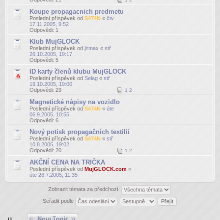
Koupe propagacnich predmetu
Poslední příspěvek od
S474N
«
čtv
17.11.2005, 9:52
Odpovědi:
1
Klub MujGLOCK
Poslední příspěvek od
jirmax
«
stř
26.10.2005, 19:17
Odpovědi:
5
ID karty členů klubu MujGLOCK
Poslední příspěvek od
Selag
«
stř
19.10.2005, 19:00
Odpovědi:
29
1
2
Magnetické nápisy na vozidlo
Poslední příspěvek od
S474N
«
úte
06.9.2005, 10:55
Odpovědi:
6
Nový potisk propagačních textilií
Poslední příspěvek od
S474N
«
stř
10.8.2005, 19:02
Odpovědi:
20
1
2
AKČNÍ CENA NA TRIČKA
Poslední příspěvek od
MujGLOCK.com
«
úte 26.7.2005, 11:35
Zobrazit témata za předchozí:
Seřadit podle
Odeslat nové téma