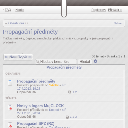
•
FAQ
•
Hledat
Registrovat
Přihlásit se
•
Obsah fóra
‹
‹
Nahoru
Propagační předměty
Trička, nášivky, čepice, samolepky, plakáty, hrníčky, propisky a jiné propagační
předměty
Odeslat nové téma
36 témat • Stránka
1
z
1
Pokročilé
hledání
Propagační předměty
OZNÁMENÍ
Propagační předměty
Poslední příspěvek od
S474N
«
stř
17.4.2013, 19:28
Odpovědi:
36
1
2
TÉMATA
Hrnky s logem MujGLOCK
Poslední příspěvek od
Kocpel
«
stř
27.1.2021, 20:04
Odpovědi:
46
1
2
3
Propagační SPZ (RZ)
Poslední příspěvek od
TomGlock
«
stř