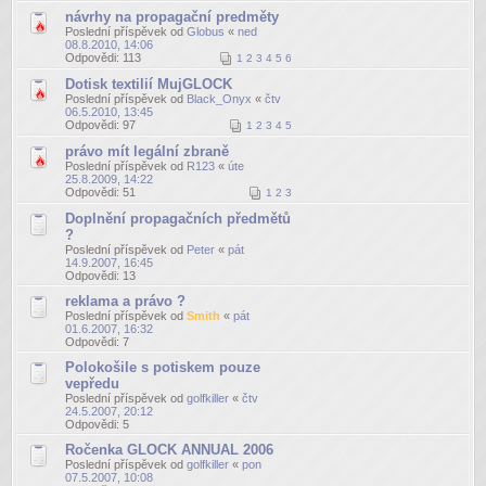
návrhy na propagační predměty
Poslední příspěvek od
Globus
«
ned
08.8.2010, 14:06
Odpovědi:
113
1
2
3
4
5
6
Dotisk textilií MujGLOCK
Poslední příspěvek od
Black_Onyx
«
čtv
06.5.2010, 13:45
Odpovědi:
97
1
2
3
4
5
právo mít legální zbraně
Poslední příspěvek od
R123
«
úte
25.8.2009, 14:22
Odpovědi:
51
1
2
3
Doplnění propagačních předmětů
?
Poslední příspěvek od
Peter
«
pát
14.9.2007, 16:45
Odpovědi:
13
reklama a právo ?
Poslední příspěvek od
Smith
«
pát
01.6.2007, 16:32
Odpovědi:
7
Polokošile s potiskem pouze
vepředu
Poslední příspěvek od
golfkiller
«
čtv
24.5.2007, 20:12
Odpovědi:
5
Ročenka GLOCK ANNUAL 2006
Poslední příspěvek od
golfkiller
«
pon
07.5.2007, 10:08