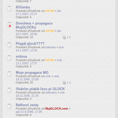
Odpovědi:
7
Klíčenka
Poslední příspěvek od
S474N
«
úte
27.2.2007, 21:27
Odpovědi:
4
Dovolena + propagace
MujGLOCKu
Poslední příspěvek od
S474N
«
úte
20.2.2007, 20:58
Odpovědi:
33
1
2
Plagát glock????
Poslední příspěvek od
polucias
«
pon
15.1.2007, 12:25
mikina
Poslední příspěvek od
S474N
«
sob
13.1.2007, 17:37
Odpovědi:
4
Moje propagace MG
Poslední příspěvek od
cmk
«
ned
19.11.2006, 22:08
Odpovědi:
20
1
2
Sháním plakát řezu pi GLOCK
Poslední příspěvek od
wittmann
«
sob
18.11.2006, 21:29
Odpovědi:
4
Reflexní vesty
Poslední příspěvek od
MujGLOCK.com
«
pát 22.9.2006, 17:09
Odpovědi:
8