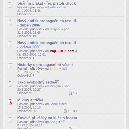
Sháním plakát - řez pistolí Glock
Poslední příspěvek od
vahas
«
čtv
21.9.2006, 21:46
Odpovědi:
2
Nový potisk propagačních textilií
- duben 2006
Poslední příspěvek od
rsagner
«
pon
21.8.2006, 13:46
Odpovědi:
19
Nový potisk propagačních textilií
- květen 2006
Poslední příspěvek od
MujGLOCK.com
«
čtv 15.6.2006, 15:51
Odpovědi:
1
Historky s propagačními věcmi
Poslední příspěvek od
Smith
«
ned
21.5.2006, 16:51
Odpovědi:
7
Jako svobodný zednáří
Poslední příspěvek od
stengan
«
sob
20.5.2006, 19:27
Odpovědi:
21
1
2
Mikiny a trička
Poslední příspěvek od
Sobull
«
ned
15.1.2006, 18:13
Odpovědi:
66
1
2
3
4
Kovové přívěšky na klíče s logem
Poslední příspěvek od
Selag
«
stř
07.12.2005, 20:14
Odpovědi:
21
1
2