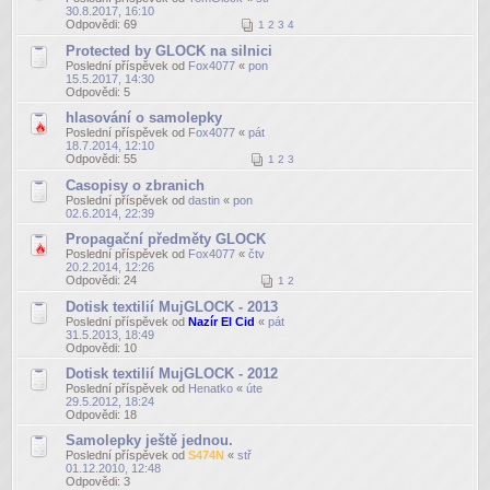
30.8.2017, 16:10
Odpovědi:
69
1
2
3
4
Protected by GLOCK na silnici
Poslední příspěvek od
Fox4077
«
pon
15.5.2017, 14:30
Odpovědi:
5
hlasování o samolepky
Poslední příspěvek od
Fox4077
«
pát
18.7.2014, 12:10
Odpovědi:
55
1
2
3
Casopisy o zbranich
Poslední příspěvek od
dastin
«
pon
02.6.2014, 22:39
Propagační předměty GLOCK
Poslední příspěvek od
Fox4077
«
čtv
20.2.2014, 12:26
Odpovědi:
24
1
2
Dotisk textilií MujGLOCK - 2013
Poslední příspěvek od
Nazír El Cid
«
pát
31.5.2013, 18:49
Odpovědi:
10
Dotisk textilií MujGLOCK - 2012
Poslední příspěvek od
Henatko
«
úte
29.5.2012, 18:24
Odpovědi:
18
Samolepky ještě jednou.
Poslední příspěvek od
S474N
«
stř
01.12.2010, 12:48
Odpovědi:
3