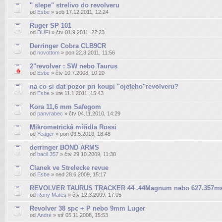
" slepe" strelivo do revolveru
od
Esbe
» sob 17.12.2011, 12:24
Ruger SP 101
od
DUFI
» čtv 01.9.2011, 22:23
Derringer Cobra CLB9CR
od
novottom
» pon 22.8.2011, 11:56
2"revolver : SW nebo Taurus
od
Esbe
» čtv 10.7.2008, 10:20
na co si dat pozor pri koupi "ojeteho"revolveru?
od
Esbe
» úte 11.1.2011, 15:43
Kora 11,6 mm Safegom
od
panvrabec
» čtv 04.11.2010, 14:29
Mikrometrická mířidla Rossi
od
Yeager
» pon 03.5.2010, 18:48
derringer BOND ARMS
od
bacil.357
» čtv 29.10.2009, 11:30
Clanek ve Strelecke revue
od
Esbe
» ned 28.6.2009, 15:17
REVOLVER TAURUS TRACKER 44 .44Magnum nebo 627.357
od
Rony Mates
» čtv 12.3.2009, 17:05
Revolver 38 spc + P nebo 9mm Luger
od
André
» stř 05.11.2008, 15:53