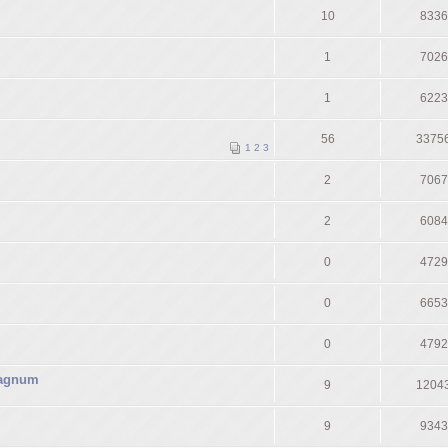
10
8336
1
7026
1
6223
56
3375
1
2
3
2
7067
2
6084
0
4729
0
6653
0
4792
magnum
9
1204
9
9343