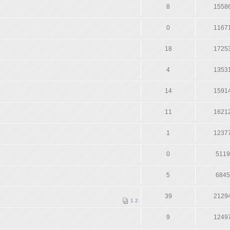
8
1558
0
1167
18
1725
4
1353
14
1591
11
1621
1
1237
0
5119
5
6845
39
2129
1
2
9
1249