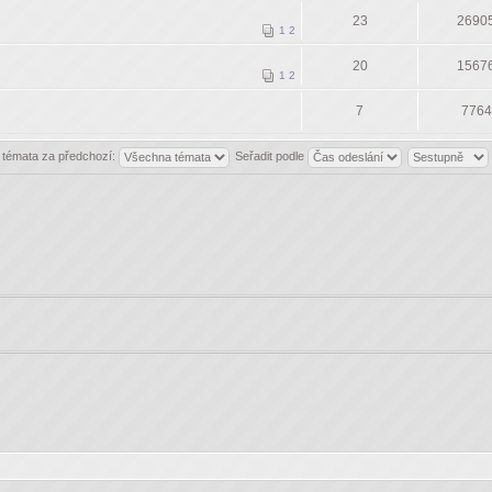
23
2690
1
2
20
1567
1
2
7
7764
t témata za předchozí:
Seřadit podle