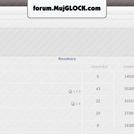
Revolvery
ODPOVĚDI
ZOBRA
0
1403
43
5530
1
2
3
22
3101
1
2
10
2728
9
1638