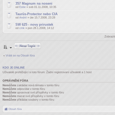
357 Magnum na noseni
od
Esbe
» sob 01.11.2008, 10:35
Taurüs-Protector nebo CIA
od
André
» úte 15.7.2008, 23:28
SW 625 - novy prirustek
od
cmk
» pon 28.1.2008, 14:12
Zobrazi
Odeslat nové téma
Vrátit se na Obsah fóra
KDO JE ONLINE
Uživatelé prohlížející si toto fórum: Žádní registrovaní uživatelé a 1 host
OPRÁVNĚNÍ FÓRA
Nemůžete
zakládat nová témata v tomto fóru
Nemůžete
odpovídat v tomto fóru
Nemůžete
upravovat své příspěvky v tomto fóru
Nemůžete
mazat své příspěvky v tomto fóru
Nemůžete
přikládat soubory v tomto fóru
Obsah fóra