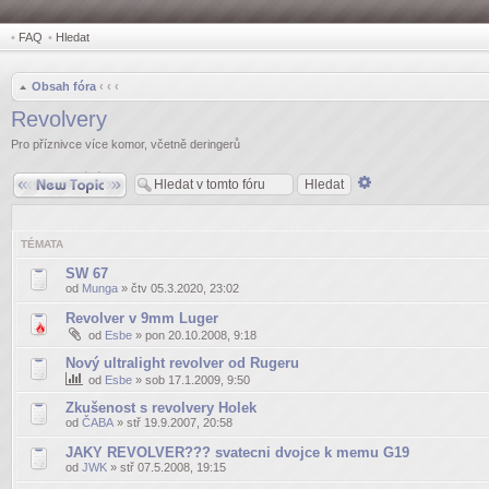
•
FAQ
•
Hledat
Obsah fóra
‹
‹
‹
Revolvery
Pro příznivce více komor, včetně deringerů
Odeslat nové téma
Pokročilé
hledání
TÉMATA
SW 67
od
Munga
» čtv 05.3.2020, 23:02
Revolver v 9mm Luger
od
Esbe
» pon 20.10.2008, 9:18
Nový ultralight revolver od Rugeru
od
Esbe
» sob 17.1.2009, 9:50
Zkušenost s revolvery Holek
od
ČABA
» stř 19.9.2007, 20:58
JAKY REVOLVER??? svatecni dvojce k memu G19
od
JWK
» stř 07.5.2008, 19:15