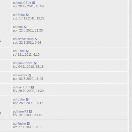
od
kolaCZek
úte 20.12.2011, 15:58
od
Esbe
sob 17.12.2011, 12:22
od
tom
pon 22.8.2011, 21:20
od
cimvictimlip
6
sob 22.1.2011, 8:54
od
Esbe
stř 12.1.2011, 6:10
od
panvrabec
čtv 04.11.2010, 15:15
od
Yeager
pon 03.5.2010, 18:48
od
bacil.357
čtv 29.10.2009, 11:30
od
Esbe
ned 28.6.2009, 15:17
od
karel73
3
čtv 19.3.2009, 23:45
od
4mike
úte 27.1.2009, 12:32