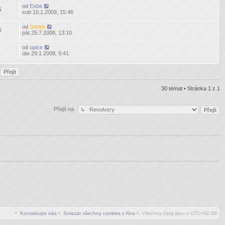
od
Esbe
5
sob 10.1.2009, 15:46
od
Smith
6
pát 25.7.2008, 13:10
od
opice
úte 29.1.2008, 9:41
30 témat • Stránka
1
z
1
Přejít na
•
Kontaktujte nás
•
Smazat všechny cookies z fóra
• Všechny časy jsou v
UTC+02:00