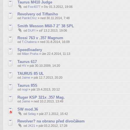
Taurus M410 Judge
od
Fox4077
» čtv 01.3.2012, 19:06
Revolvery od Tiffaniho
od
PatrikChrz
» ned 30.11.2014, 7:48
Smith Wesson M60-7 2" 38 SPL
od
DUFI
» stř 13.2.2013, 19:06
Rossi 763 v .357 Magnum
od
T.Chabera
» ned 31.8.2014, 16:09
Speedloadery
od
Milan Praha
» úte 22.4.2014, 11:13
Taurus 617
od
HV
» pát 30.10.2009, 14:20
TAURUS 85 UL
od
Jaime
» pát 12.7.2013, 20:20
Taurus 85S
od
nogi
» pát 19.4.2013, 20:12
Ruger KSP 321x .357 Mag.
od
Jaime
» ned 10.2.2013, 13:49
SW mod.36
od
Selag
» pát 27.1.2012, 15:42
Revolver? na obranu před divočákem
od
JK21
» pát 03.2.2012, 17:28