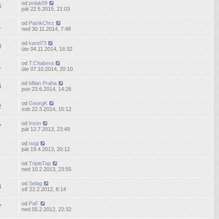
od
polak09
6
pát 22.5.2015, 21:03
od
PatrikChrz
1
ned 30.11.2014, 7:48
od
karel73
3
úte 04.11.2014, 16:32
od
T.Chabera
1
úte 07.10.2014, 20:10
od
Milan Praha
4
pon 23.6.2014, 14:26
od
GeorgK
2
sob 22.3.2014, 15:12
od
Irson
7
pát 12.7.2013, 23:49
od
nogi
pát 19.4.2013, 20:12
od
TripleTap
ned 10.2.2013, 23:55
od
Selag
4
stř 22.2.2012, 8:14
od
PaF
7
ned 05.2.2012, 22:32