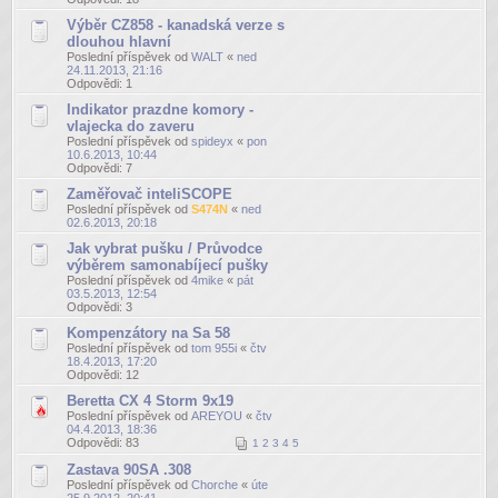
Výběr CZ858 - kanadská verze s
dlouhou hlavní
Poslední příspěvek od
WALT
«
ned
24.11.2013, 21:16
Odpovědi:
1
Indikator prazdne komory -
vlajecka do zaveru
Poslední příspěvek od
spideyx
«
pon
10.6.2013, 10:44
Odpovědi:
7
Zaměřovač inteliSCOPE
Poslední příspěvek od
S474N
«
ned
02.6.2013, 20:18
Jak vybrat pušku / Průvodce
výběrem samonabíjecí pušky
Poslední příspěvek od
4mike
«
pát
03.5.2013, 12:54
Odpovědi:
3
Kompenzátory na Sa 58
Poslední příspěvek od
tom 955i
«
čtv
18.4.2013, 17:20
Odpovědi:
12
Beretta CX 4 Storm 9x19
Poslední příspěvek od
AREYOU
«
čtv
04.4.2013, 18:36
Odpovědi:
83
1
2
3
4
5
Zastava 90SA .308
Poslední příspěvek od
Chorche
«
úte
25.9.2012, 20:41