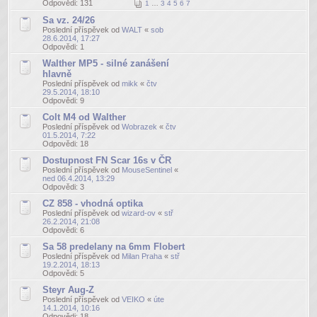
Odpovědi:
131
1
…
3
4
5
6
7
Sa vz. 24/26
Poslední příspěvek od
WALT
«
sob
28.6.2014, 17:27
Odpovědi:
1
Walther MP5 - silné zanášení
hlavně
Poslední příspěvek od
mikk
«
čtv
29.5.2014, 18:10
Odpovědi:
9
Colt M4 od Walther
Poslední příspěvek od
Wobrazek
«
čtv
01.5.2014, 7:22
Odpovědi:
18
Dostupnost FN Scar 16s v ČR
Poslední příspěvek od
MouseSentinel
«
ned 06.4.2014, 13:29
Odpovědi:
3
CZ 858 - vhodná optika
Poslední příspěvek od
wizard-ov
«
stř
26.2.2014, 21:08
Odpovědi:
6
Sa 58 predelany na 6mm Flobert
Poslední příspěvek od
Milan Praha
«
stř
19.2.2014, 18:13
Odpovědi:
5
Steyr Aug-Z
Poslední příspěvek od
VEIKO
«
úte
14.1.2014, 10:16
Odpovědi:
18