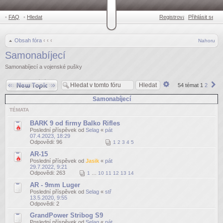
•
FAQ
•
Hledat
Registrovat
Přihlásit se
•
Obsah fóra
‹
‹
‹
Nahoru
Samonabíjecí
Samonabíjecí a vojenské pušky
Odeslat nové téma
Pokročilé
Da
54 témat
1
2
hledání
Samonabíjecí
TÉMATA
BARK 9 od firmy Balko Rifles
Poslední příspěvek od
Selag
«
pát
07.4.2023, 18:29
Odpovědi:
96
1
2
3
4
5
AR-15
Poslední příspěvek od
Jasik
«
pát
29.7.2022, 9:21
Odpovědi:
263
1
…
10
11
12
13
14
AR - 9mm Luger
Poslední příspěvek od
Selag
«
stř
13.5.2020, 9:55
Odpovědi:
2
GrandPower Stribog S9
Poslední příspěvek od
Selag
«
pát