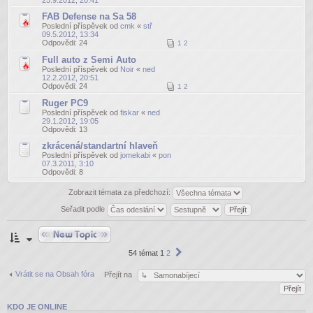
FAB Defense na Sa 58
Poslední příspěvek od
cmk
«
stř
09.5.2012, 13:34
Odpovědi:
24
1
2
Full auto z Semi Auto
Poslední příspěvek od
Noir
«
ned
12.2.2012, 20:51
Odpovědi:
24
1
2
Ruger PC9
Poslední příspěvek od
fiskar
«
ned
29.1.2012, 19:05
Odpovědi:
13
zkrácená/standartní hlaveň
Poslední příspěvek od
jomekabi
«
pon
07.3.2011, 3:10
Odpovědi:
8
Zobrazit témata za předchozí:
Seřadit podle
Odeslat nové téma
Další
54 témat
1
2
Vrátit se na Obsah fóra
Přejít na
KDO JE ONLINE