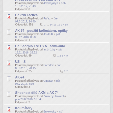
Poslední příspěvek od
divokejjaryn
«
sob
13.5.2017, 21:43
Odpovědi:
8
CZ 858 Tactical
Poslední příspěvek od
Pařez
«
úte
07.3.2017, 14:40
Odpovědi:
351
1
…
14
15
16
17
18
AK 74 - použití kolimátoru, optiky
Poslední příspěvek od
Jarda K
«
pát
09.12.2016, 8:58
Odpovědi:
1
CZ Scorpio EVO 3 A1 semi-auto
Poslední příspěvek od
Int1m1thy
«
pát
18.11.2016, 16:22
Odpovědi:
89
1
2
3
4
5
UZI - S
Poslední příspěvek od
Borodov
«
pát
05.8.2016, 20:15
Odpovědi:
25
1
2
AK-74
Poslední příspěvek od
Cmeliak
«
pát
08.7.2016, 8:03
Odpovědi:
3
Shodnost dílů AKM a AK-74
Poslední příspěvek od
ZrušenýUživatel
«
pon 20.6.2016, 10:04
Odpovědi:
3
Kolimátory
Poslední příspěvek od
Bukowsky
«
stř