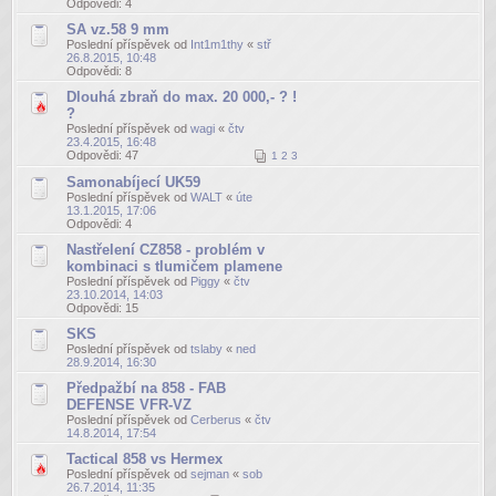
Odpovědi:
4
SA vz.58 9 mm
Poslední příspěvek od
Int1m1thy
«
stř
26.8.2015, 10:48
Odpovědi:
8
Dlouhá zbraň do max. 20 000,- ? !
?
Poslední příspěvek od
wagi
«
čtv
23.4.2015, 16:48
Odpovědi:
47
1
2
3
Samonabíjecí UK59
Poslední příspěvek od
WALT
«
úte
13.1.2015, 17:06
Odpovědi:
4
Nastřelení CZ858 - problém v
kombinaci s tlumičem plamene
Poslední příspěvek od
Piggy
«
čtv
23.10.2014, 14:03
Odpovědi:
15
SKS
Poslední příspěvek od
tslaby
«
ned
28.9.2014, 16:30
Předpažbí na 858 - FAB
DEFENSE VFR-VZ
Poslední příspěvek od
Cerberus
«
čtv
14.8.2014, 17:54
Tactical 858 vs Hermex
Poslední příspěvek od
sejman
«
sob
26.7.2014, 11:35