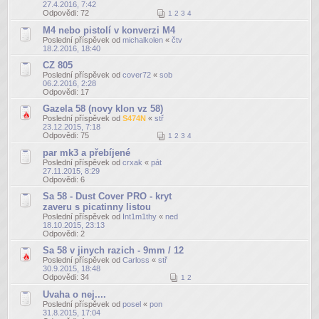
27.4.2016, 7:42
Odpovědi:
72
1
2
3
4
M4 nebo pistolí v konverzi M4
Poslední příspěvek od
michalkolen
«
čtv
18.2.2016, 18:40
CZ 805
Poslední příspěvek od
cover72
«
sob
06.2.2016, 2:28
Odpovědi:
17
Gazela 58 (novy klon vz 58)
Poslední příspěvek od
S474N
«
stř
23.12.2015, 7:18
Odpovědi:
75
1
2
3
4
par mk3 a přebíjené
Poslední příspěvek od
crxak
«
pát
27.11.2015, 8:29
Odpovědi:
6
Sa 58 - Dust Cover PRO - kryt
zaveru s picatinny listou
Poslední příspěvek od
Int1m1thy
«
ned
18.10.2015, 23:13
Odpovědi:
2
Sa 58 v jinych razich - 9mm / 12
Poslední příspěvek od
Carloss
«
stř
30.9.2015, 18:48
Odpovědi:
34
1
2
Uvaha o nej....
Poslední příspěvek od
posel
«
pon
31.8.2015, 17:04