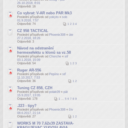
26.10.2018, 8:01
Odpovědi:
16
Co vybrat: V-AR nebo PAR Mk3
Poslední příspěvek od
yokyto
«
sob
01.9.2018, 7:57
Odpovědi:
74
1
2
3
4
CZ 958 TACTICAL
Poslední příspěvek od
Phoenix308
«
úte
27.2.2018, 18:26
Odpovědi:
3
Návod na odstranění
hermexefektu u klonů sa vz.58
Poslední příspěvek od
Chorche
«
stř
03.1.2018, 15:09
Odpovědi:
54
1
2
3
Ruger AR-556
Poslední příspěvek od
Pepíno
«
stř
11.10.2017, 7:53
Odpovědi:
36
1
2
Tuning CZ 858, CZH
Poslední příspěvek od
polak09
«
pát
15.9.2017, 13:05
Odpovědi:
178
1
…
5
6
7
8
9
.223 - tipy?
Poslední příspěvek od
Phoenix308
«
čtv
08.6.2017, 21:14
Odpovědi:
27
1
2
WORKS M 70 7,62x39 ZASTAVA-
KRAGUJEVAC YUGOSLAVIA