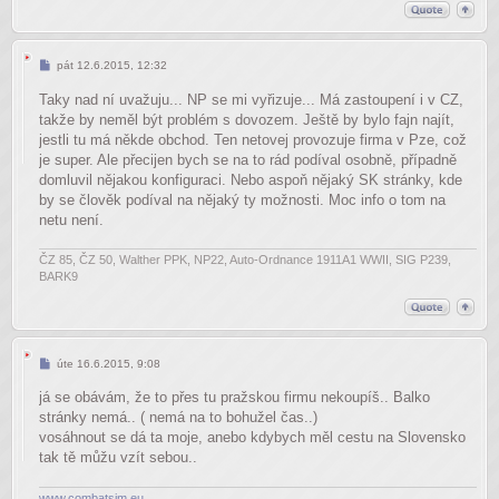
Příspěvek
pát 12.6.2015, 12:32
Taky nad ní uvažuju... NP se mi vyřizuje... Má zastoupení i v CZ,
takže by neměl být problém s dovozem. Ještě by bylo fajn najít,
jestli tu má někde obchod. Ten netovej provozuje firma v Pze, což
je super. Ale přecijen bych se na to rád podíval osobně, případně
domluvil nějakou konfiguraci. Nebo aspoň nějaký SK stránky, kde
by se člověk podíval na nějaký ty možnosti. Moc info o tom na
netu není.
ČZ 85, ČZ 50, Walther PPK, NP22, Auto-Ordnance 1911A1 WWII, SIG P239,
BARK9
Příspěvek
úte 16.6.2015, 9:08
já se obávám, že to přes tu pražskou firmu nekoupíš.. Balko
stránky nemá.. ( nemá na to bohužel čas..)
vosáhnout se dá ta moje, anebo kdybych měl cestu na Slovensko
tak tě můžu vzít sebou..
www.combatsim.eu