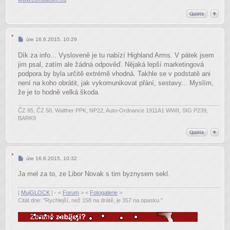
Příspěvek
úte 16.6.2015, 10:29
Dík za info... Vysloveně je tu nabízí Highland Arms. V pátek jsem
jim psal, zatím ale žádná odpověď. Nějaká lepší marketingová
podpora by byla určitě extrémě vhodná. Takhle se v podstatě ani
není na koho obrátit, jak vykomunikovat přání, sestavy... Myslím,
že je to hodně velká škoda.
ČZ 85, ČZ 50, Walther PPK, NP22, Auto-Ordnance 1911A1 WWII, SIG P239,
BARK9
Příspěvek
úte 16.6.2015, 10:32
Ja mel za to, ze Libor Novak s tim byznysem sekl.
|
MujGLOCK
| - <
Forum
> <
Fotogalerie
>
Citát dne: "Rychlejší, než 158 na drátě, je 357 na opasku."