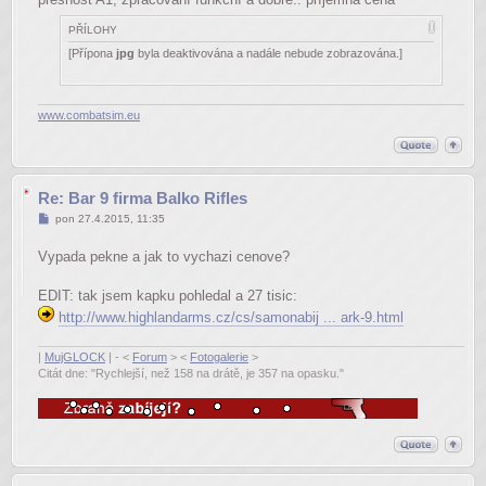
PŘÍLOHY
[Přípona
jpg
byla deaktivována a nadále nebude zobrazována.]
www.combatsim.eu
Re: Bar 9 firma Balko Rifles
Příspěvek
pon 27.4.2015, 11:35
Vypada pekne a jak to vychazi cenove?
EDIT: tak jsem kapku pohledal a 27 tisic:
http://www.highlandarms.cz/cs/samonabij ... ark-9.html
|
MujGLOCK
| - <
Forum
> <
Fotogalerie
>
Citát dne: "Rychlejší, než 158 na drátě, je 357 na opasku."