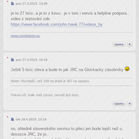
Příspěvek
pon 27.4.2015, 13:06
je to 27 tisíc..a je to z kovu.. je v tom i servis a helpline podpora..
video z testování zde
https://www.facebook.com/john.hawk.77/videos_by
www.combatsim.eu
Příspěvek
pon 27.4.2015, 16:19
Ještě 5 tisíc sleva a bude to jak JRC na Glockacky zásobníky
Motto: Rychlejší, než 158 na drátě je 357 na opasku
--------------------------------------------------------------------------------------------------
-
Pokud víš, kolik máš zbraní, nemáš jich dost.
Příspěvek
úte 28.4.2015, 13:24
no, ohledně slovenského servisu to přeci jen bude lepší než u
dovozce JRC, že jo..