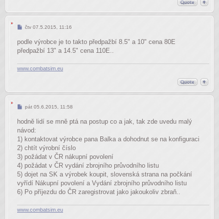
Příspěvek
čtv 07.5.2015, 11:16
podle výrobce je to takto předpažbí 8.5" a 10" cena 80E
předpažbí 13" a 14.5" cena 110E..
www.combatsim.eu
Příspěvek
pát 05.6.2015, 11:58
hodně lidí se mně ptá na postup co a jak, tak zde uvedu malý
návod:
1) kontaktovat výrobce pana Balka a dohodnut se na konfiguraci
2) chtít výrobní číslo
3) požádat v ČR nákupní povolení
4) požádat v ČR vydání zbrojního průvodního listu
5) dojet na SK a výrobek koupit, slovenská strana na počkání
vyřídí Nákupní povolení a Vydání zbrojního průvodního listu
6) Po příjezdu do ČR zaregistrovat jako jakoukoliv zbraň..
www.combatsim.eu