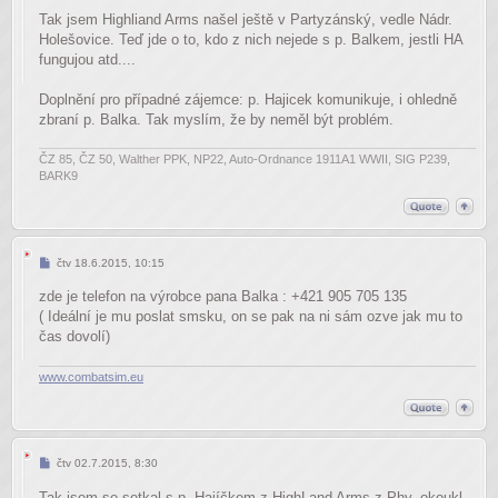
Tak jsem Highliand Arms našel ještě v Partyzánský, vedle Nádr.
Holešovice. Teď jde o to, kdo z nich nejede s p. Balkem, jestli HA
fungujou atd....
Doplnění pro případné zájemce: p. Hajicek komunikuje, i ohledně
zbraní p. Balka. Tak myslím, že by neměl být problém.
ČZ 85, ČZ 50, Walther PPK, NP22, Auto-Ordnance 1911A1 WWII, SIG P239,
BARK9
Příspěvek
čtv 18.6.2015, 10:15
zde je telefon na výrobce pana Balka : +421 905 705 135
( Ideální je mu poslat smsku, on se pak na ni sám ozve jak mu to
čas dovolí)
www.combatsim.eu
Příspěvek
čtv 02.7.2015, 8:30
Tak jsem se setkal s p. Hajíčkem z HighLand Arms z Phy, okoukl