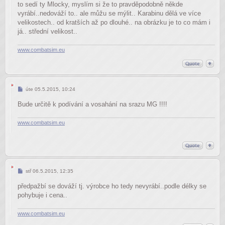
to sedí ty Mlocky, myslím si že to pravděpodobně někde
vyrábí..nedováží to.. ale můžu se mýlit.. Karabinu dělá ve více
velikostech.. od kratších až po dlouhé.. na obrázku je to co mám i
já.. střední velikost..
www.combatsim.eu
Příspěvek
úte 05.5.2015, 10:24
Bude určitě k podívání a vosahání na srazu MG !!!!
www.combatsim.eu
Příspěvek
stř 06.5.2015, 12:35
předpažbí se dováží tj. výrobce ho tedy nevyrábí..podle délky se
pohybuje i cena..
www.combatsim.eu