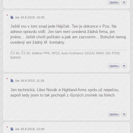
Příspěvek
úte 16.6.2015, 10:35
Ještě mu v tom snad jede Hájíček. Ten je dokonce v Pze. Na
adrese opravdu sídlí. Jen tam není uvedená žádná firma, jen
jméno... Ještě chvíli počkám a pak am zazvoním... Bohužel nemaj
uvedený ani žádný tlf. kontakty.
ČZ 85, ČZ 50, Walther PPK, NP22, Auto-Ordnance 1911A1 WWII, SIG P239,
BARK9
Příspěvek
úte 16.6.2015, 11:26
Jen technická, Libor Novák a Highland Arms spolu už nepečou,
aspoň tedy jsem to tak pochopil z různých zmínek na fórech.
Příspěvek
úte 16.6.2015, 12:04