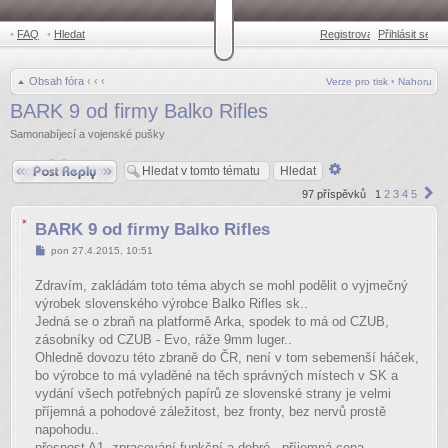
•
FAQ
•
Hledat
Registrovat
Přihlásit se
•
Obsah fóra
‹
‹
‹
Verze pro tisk
•
Nahoru
BARK 9 od firmy Balko Rifles
Samonabíjecí a vojenské pušky
Odpovědět
Pokročilé
hledání
Da
97 příspěvků
1
2
3
4
5
BARK 9 od firmy Balko Rifles
Příspěvek
pon 27.4.2015, 10:51
Zdravím, zakládám toto téma abych se mohl podělit o vyjmečný
výrobek slovenského výrobce Balko Rifles sk..
Jedná se o zbraň na platformě Arka, spodek to má od CZUB,
zásobníky od CZUB - Evo, ráže 9mm luger..
Ohledně dovozu této zbraně do ČR, není v tom sebemenší háček,
bo výrobce to má vyladěné na těch správných místech v SK a
vydání všech potřebných papírů ze slovenské strany je velmi
příjemná a pohodové záležitost, bez fronty, bez nervů prostě
napohodu..
přesnost A1, zpracování funkční a dobré.. příjemná cena