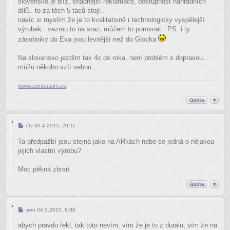
slovensko je blíž, snadnější reklamace, dostupnost náhradních
dílů.. to za těch 5 táců stojí..
navíc si myslím že je to kvalitativně i technologicky vyspělejší
výrobek.. vezmu to na sraz, můžem to porovnat.. PS: i ty
zásobniky do Eva jsou levnější než do Glocka
Na slovensko jezdím tak 4x do roka, není problém s dopravou..
můžu někoho vzít sebou..
www.combatsim.eu
Příspěvek
čtv 30.4.2015, 20:11
Ta předpažbí jsou stejná jako na ARkách nebo se jedná o nějakou
jejich vlastní výrobu?
Moc pěkná zbraň.
Příspěvek
pon 04.5.2015, 8:30
abych pravdu řekl, tak toto nevím, vím že je to z duralu, vím že na