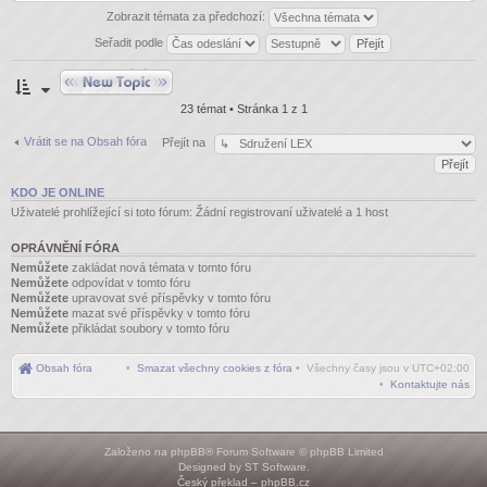
Zobrazit témata za předchozí:
Seřadit podle
Odeslat nové téma
23 témat • Stránka
1
z
1
Vrátit se na Obsah fóra
Přejít na
KDO JE ONLINE
Uživatelé prohlížející si toto fórum: Žádní registrovaní uživatelé a 1 host
OPRÁVNĚNÍ FÓRA
Nemůžete
zakládat nová témata v tomto fóru
Nemůžete
odpovídat v tomto fóru
Nemůžete
upravovat své příspěvky v tomto fóru
Nemůžete
mazat své příspěvky v tomto fóru
Nemůžete
přikládat soubory v tomto fóru
Obsah fóra
•
Smazat všechny cookies z fóra
• Všechny časy jsou v
UTC+02:00
•
Kontaktujte nás
Založeno na
phpBB
® Forum Software © phpBB Limited
Designed by
ST Software
.
Český překlad –
phpBB.cz