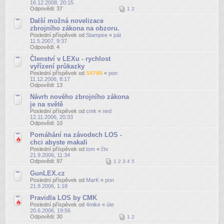
16.12.2008, 20:15
Odpovědi:
37
1
2
Další možná novelizace
zbrojního zákona na obzoru.
Poslední příspěvek od
Stampee
«
pát
11.5.2007, 9:37
Odpovědi:
4
Členství v LEXu - rychlost
vyřízení průkazky
Poslední příspěvek od
S474N
«
pon
11.12.2006, 8:17
Odpovědi:
13
Návrh nového zbrojního zákona
je na světě
Poslední příspěvek od
cmk
«
ned
12.11.2006, 20:33
Odpovědi:
10
Pomáhání na závodech LOS -
chci abyste makali
Poslední příspěvek od
tom
«
čtv
21.9.2006, 11:34
Odpovědi:
97
1
2
3
4
5
GunLEX.cz
Poslední příspěvek od
MarK
«
pon
21.8.2006, 1:18
Pravidla LOS by CMK
Poslední příspěvek od
4mike
«
úte
20.6.2006, 19:56
Odpovědi:
30
1
2