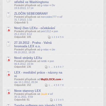
střelbě ve Washingtonu
Poslední příspěvek od
g-relax
«
čtv
19.9.2013, 17:14
ZLOČIN SEBEOBRANY
Poslední příspěvek od
mercedes777
«
stř
31.7.2013, 1:32
Odpovědi:
5
Nový člen LEXu - očekávání
Poslední příspěvek od
petr1312
«
pon
25.2.2013, 9:12
Odpovědi:
105
1
2
3
4
5
6
27.10.2012 - Praha - Valná
hromada LEX o.s.
Poslední příspěvek od
g-relax
«
úte
09.10.2012, 18:28
Nové stránky LEXu
Poslední příspěvek od
nettik
«
pon
06.8.2012, 19:34
Odpovědi:
135
1
…
3
4
5
6
7
LEX - mediální práce - názory na
ni
Poslední příspěvek od
MujGLOCK.com
«
úte 10.1.2012, 20:34
Odpovědi:
152
1
…
4
5
6
7
8
Nove stanovy LEX
Poslední příspěvek od
Jasik
«
stř
30.11.2011, 9:59
Odpovědi:
81
1
2
3
4
5
Tvorba software pro závody LOS