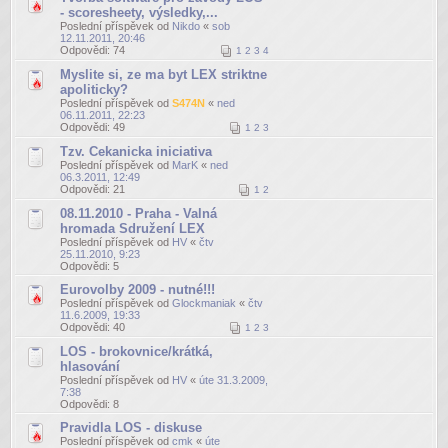
- scoresheety, výsledky,...
Poslední příspěvek od
Nikdo
«
sob
12.11.2011, 20:46
Odpovědi:
74
1
2
3
4
Myslite si, ze ma byt LEX striktne
apoliticky?
Poslední příspěvek od
S474N
«
ned
06.11.2011, 22:23
Odpovědi:
49
1
2
3
Tzv. Cekanicka iniciativa
Poslední příspěvek od
MarK
«
ned
06.3.2011, 12:49
Odpovědi:
21
1
2
08.11.2010 - Praha - Valná
hromada Sdružení LEX
Poslední příspěvek od
HV
«
čtv
25.11.2010, 9:23
Odpovědi:
5
Eurovolby 2009 - nutné!!!
Poslední příspěvek od
Glockmaniak
«
čtv
11.6.2009, 19:33
Odpovědi:
40
1
2
3
LOS - brokovnice/krátká,
hlasování
Poslední příspěvek od
HV
«
úte 31.3.2009,
7:38
Odpovědi:
8
Pravidla LOS - diskuse
Poslední příspěvek od
cmk
«
úte