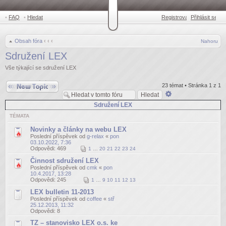
•
FAQ
•
Hledat
Registrovat
Přihlásit se
•
Obsah fóra
‹
‹
‹
Nahoru
Sdružení LEX
Vše týkající se sdružení LEX
Odeslat nové téma
23 témat • Stránka
1
z
1
Pokročilé
hledání
Sdružení LEX
TÉMATA
Novinky a články na webu LEX
Poslední příspěvek od
g-relax
«
pon
03.10.2022, 7:36
Odpovědi:
469
1
…
20
21
22
23
24
Činnost sdružení LEX
Poslední příspěvek od
cmk
«
pon
10.4.2017, 13:28
Odpovědi:
245
1
…
9
10
11
12
13
LEX bulletin 11-2013
Poslední příspěvek od
coffee
«
stř
25.12.2013, 11:32
Odpovědi:
8
TZ – stanovisko LEX o.s. ke