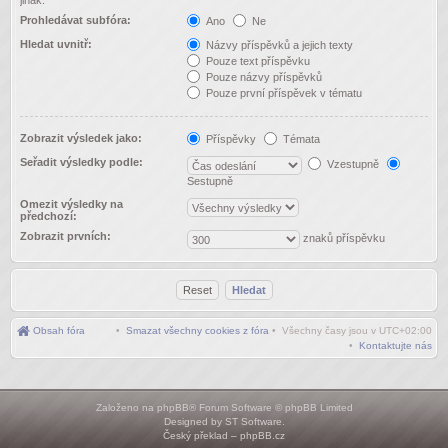
jinak.
Prohledávat subfóra:
Ano
Ne
Hledat uvnitř:
Názvy příspěvků a jejich texty
Pouze text příspěvku
Pouze názvy příspěvků
Pouze první příspěvek v tématu
Zobrazit výsledek jako:
Příspěvky
Témata
Seřadit výsledky podle:
Vzestupně
Sestupně
Omezit výsledky na
předchozí:
Zobrazit prvních:
znaků příspěvku
Obsah fóra
•
Smazat všechny cookies z fóra
• Všechny časy jsou v
UTC+02:00
•
Kontaktujte nás
Založeno na
phpBB
® Forum Software © phpBB Limited
Designed by
ST Software
.
Český překlad –
phpBB.cz