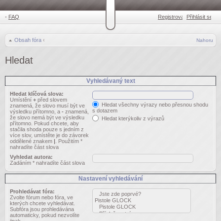
•
FAQ
Registrovat
Přihlásit se
•
Obsah fóra
‹
Nahoru
Hledat
Vyhledávaný text
Hledat klíčová slova:
Umístění
+
před slovem
Hledat všechny výrazy nebo přesnou shodu
znamená, že slovo musí být ve
s dotazem
výsledku přítomno, a
-
znamená,
že slovo nemá být ve výsledku
Hledat kterýkoliv z výrazů
přítomno. Pokud chcete, aby
stačila shoda pouze s jedním z
více slov, umístěte je do závorek
oddělené znakem
|
. Použitím *
nahradíte část slova
Vyhledat autora:
Zadáním * nahradíte část slova
Nastavení vyhledávání
Prohledávat fóra:
Zvolte fórum nebo fóra, ve
kterých chcete vyhledávat.
Subfóra jsou prohledávána
automaticky, pokud nezvolíte