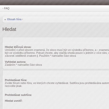
•
FAQ
Obsah fóra
‹
Hledat
Hledat klíčová slova:
Umístění
+
před slovem znamená, že slovo musí být ve výsledku přítomno, a
-
znamená
být ve výsledku přítomno. Pokud chcete, aby stačila shoda pouze s jedním z více slov, 
závorek oddělené znakem
|
. Použitím * nahradíte část slova
Vyhledat autora:
Zadáním * nahradíte část slova
Prohledávat fóra:
Zvolte fórum nebo fóra, ve kterých chcete vyhledávat. Subfóra jsou prohledávána autom
nezvolíte jinak.
Prohledávat subfóra:
Hledat uvnitř: