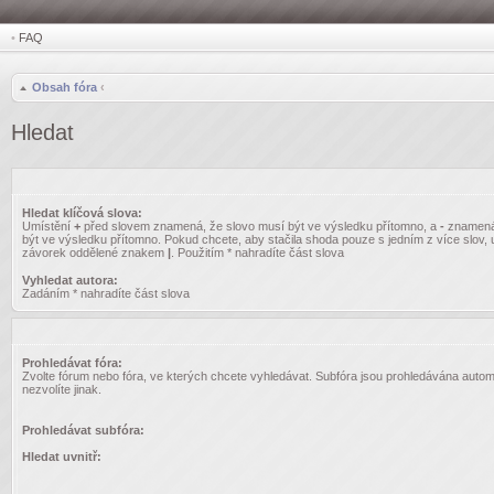
•
FAQ
Obsah fóra
‹
Hledat
Hledat klíčová slova:
Umístění
+
před slovem znamená, že slovo musí být ve výsledku přítomno, a
-
znamená
být ve výsledku přítomno. Pokud chcete, aby stačila shoda pouze s jedním z více slov, 
závorek oddělené znakem
|
. Použitím * nahradíte část slova
Vyhledat autora:
Zadáním * nahradíte část slova
Prohledávat fóra:
Zvolte fórum nebo fóra, ve kterých chcete vyhledávat. Subfóra jsou prohledávána autom
nezvolíte jinak.
Prohledávat subfóra:
Hledat uvnitř: