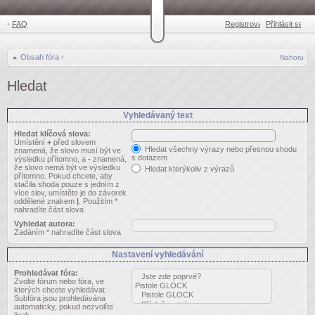
•
FAQ
Registrovat
Přihlásit se
•
Obsah fóra
‹
Nahoru
Hledat
Vyhledávaný text
Hledat klíčová slova:
Umístění
+
před slovem
Hledat všechny výrazy nebo přesnou shodu
znamená, že slovo musí být ve
s dotazem
výsledku přítomno, a
-
znamená,
že slovo nemá být ve výsledku
Hledat kterýkoliv z výrazů
přítomno. Pokud chcete, aby
stačila shoda pouze s jedním z
více slov, umístěte je do závorek
oddělené znakem
|
. Použitím *
nahradíte část slova
Vyhledat autora:
Zadáním * nahradíte část slova
Nastavení vyhledávání
Prohledávat fóra:
Zvolte fórum nebo fóra, ve
kterých chcete vyhledávat.
Subfóra jsou prohledávána
automaticky, pokud nezvolíte