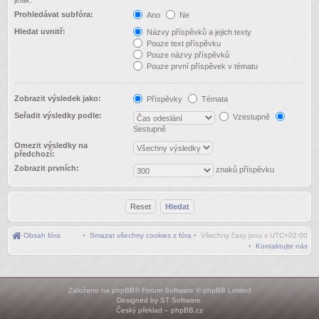
jinak.
Prohledávat subfóra:
Ano
Ne
Hledat uvnitř:
Názvy příspěvků a jejich texty
Pouze text příspěvku
Pouze názvy příspěvků
Pouze první příspěvek v tématu
Zobrazit výsledek jako:
Příspěvky
Témata
Seřadit výsledky podle:
Vzestupně
Sestupně
Omezit výsledky na
předchozí:
Zobrazit prvních:
znaků příspěvku
Obsah fóra
•
Smazat všechny cookies z fóra
• Všechny časy jsou v
UTC+02:00
•
Kontaktujte nás
Založeno na
phpBB
® Forum Software © phpBB Limited
Designed by
ST Software
.
Český překlad –
phpBB.cz