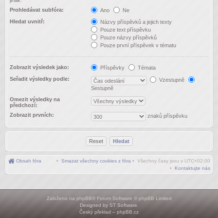
jinak.
Prohledávat subfóra:
Ano
Ne
Hledat uvnitř:
Názvy příspěvků a jejich texty
Pouze text příspěvku
Pouze názvy příspěvků
Pouze první příspěvek v tématu
Zobrazit výsledek jako:
Příspěvky
Témata
Seřadit výsledky podle:
Vzestupně
Sestupně
Omezit výsledky na
předchozí:
Zobrazit prvních:
znaků příspěvku
Obsah fóra
•
Smazat všechny cookies z fóra
• Všechny časy jsou v
UTC+02:00
•
Kontaktujte nás
Založeno na
phpBB
® Forum Software © phpBB Limited
Designed by
ST Software
.
Český překlad –
phpBB.cz