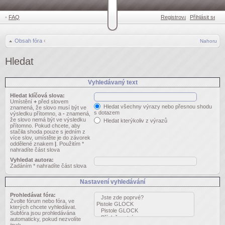
•
FAQ
Registrovat
Přihlásit se
•
Obsah fóra
‹
Nahoru
Hledat
Vyhledávaný text
Hledat klíčová slova:
Umístění
+
před slovem
Hledat všechny výrazy nebo přesnou shodu
znamená, že slovo musí být ve
s dotazem
výsledku přítomno, a
-
znamená,
že slovo nemá být ve výsledku
Hledat kterýkoliv z výrazů
přítomno. Pokud chcete, aby
stačila shoda pouze s jedním z
více slov, umístěte je do závorek
oddělené znakem
|
. Použitím *
nahradíte část slova
Vyhledat autora:
Zadáním * nahradíte část slova
Nastavení vyhledávání
Prohledávat fóra:
Zvolte fórum nebo fóra, ve
kterých chcete vyhledávat.
Subfóra jsou prohledávána
automaticky, pokud nezvolíte