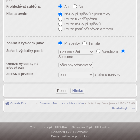
jinak.
Prohledávat subfóra:
Ano
Ne
Hledat uvnitř:
Názvy příspěvků a jejich texty
Pouze text příspěvku
Pouze názvy příspěvků
Pouze první příspěvek v tématu
Zobrazit výsledek jako:
Příspěvky
Témata
Seřadit výsledky podle:
Vzestupně
Sestupně
Omezit výsledky na
předchozí:
Zobrazit prvních:
znaků příspěvku
Obsah fóra
•
Smazat všechny cookies z fóra
• Všechny časy jsou v
UTC+02:00
•
Kontaktujte nás
Založeno na
phpBB
® Forum Software © phpBB Limited
Designed by
ST Software
.
Český překlad –
phpBB.cz