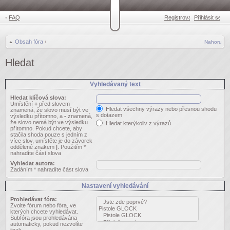
•
FAQ
Registrovat
Přihlásit se
•
Obsah fóra
‹
Nahoru
Hledat
Vyhledávaný text
Hledat klíčová slova:
Umístění
+
před slovem
Hledat všechny výrazy nebo přesnou shodu
znamená, že slovo musí být ve
s dotazem
výsledku přítomno, a
-
znamená,
že slovo nemá být ve výsledku
Hledat kterýkoliv z výrazů
přítomno. Pokud chcete, aby
stačila shoda pouze s jedním z
více slov, umístěte je do závorek
oddělené znakem
|
. Použitím *
nahradíte část slova
Vyhledat autora:
Zadáním * nahradíte část slova
Nastavení vyhledávání
Prohledávat fóra:
Zvolte fórum nebo fóra, ve
kterých chcete vyhledávat.
Subfóra jsou prohledávána
automaticky, pokud nezvolíte