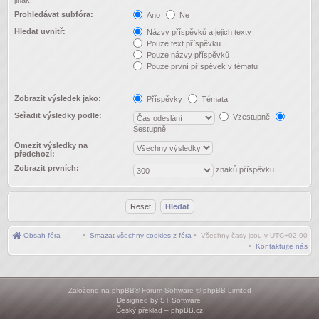
jinak.
Prohledávat subfóra:
Ano
Ne
Hledat uvnitř:
Názvy příspěvků a jejich texty
Pouze text příspěvku
Pouze názvy příspěvků
Pouze první příspěvek v tématu
Zobrazit výsledek jako:
Příspěvky
Témata
Seřadit výsledky podle:
Vzestupně
Sestupně
Omezit výsledky na
předchozí:
Zobrazit prvních:
znaků příspěvku
Obsah fóra
•
Smazat všechny cookies z fóra
• Všechny časy jsou v
UTC+02:00
•
Kontaktujte nás
Založeno na
phpBB
® Forum Software © phpBB Limited
Designed by
ST Software
.
Český překlad –
phpBB.cz