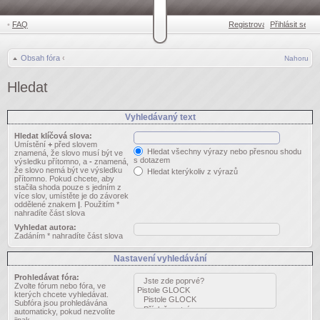
•
FAQ
Registrovat
Přihlásit se
•
Obsah fóra
‹
Nahoru
Hledat
Vyhledávaný text
Hledat klíčová slova:
Umístění
+
před slovem
Hledat všechny výrazy nebo přesnou shodu
znamená, že slovo musí být ve
s dotazem
výsledku přítomno, a
-
znamená,
že slovo nemá být ve výsledku
Hledat kterýkoliv z výrazů
přítomno. Pokud chcete, aby
stačila shoda pouze s jedním z
více slov, umístěte je do závorek
oddělené znakem
|
. Použitím *
nahradíte část slova
Vyhledat autora:
Zadáním * nahradíte část slova
Nastavení vyhledávání
Prohledávat fóra:
Zvolte fórum nebo fóra, ve
kterých chcete vyhledávat.
Subfóra jsou prohledávána
automaticky, pokud nezvolíte