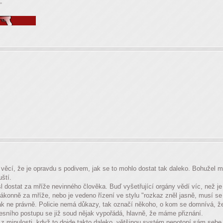
"
 věcí, že je opravdu s podivem, jak se to mohlo dostat tak daleko. Bohužel m
ští.
 dostat za mříže nevinného člověka. Buď vyšetřující orgány vědí víc, než je
zákonně za mříže, nebo je vedeno řízení ve stylu "rozkaz zněl jasně, musí se
šak ne právně. Policie nemá důkazy, tak označí někoho, o kom se domnívá, že 
esního postupu se již soud nějak vypořádá, hlavně, že máme přiznání.
z minulosti, když to dojde takto daleko, většinou systém nepotopí sám sebe.