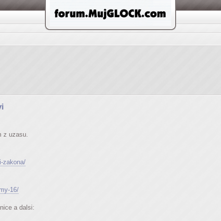
i
m z uzasu.
ni-zakona/
imy-16/
ice a dalsi: