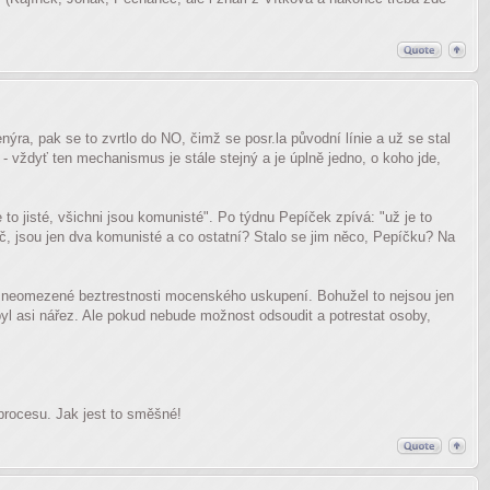
ýra, pak se to zvrtlo do NO, čimž se posr.la původní línie a už se stal
- vždyť ten mechanismus je stále stejný a je úplně jedno, o koho jde,
to jisté, všichni jsou komunisté". Po týdnu Pepíček zpívá: "už je to
přoč, jsou jen dva komunisté a co ostatní? Stalo se jim něco, Pepíčku? Na
a neomezené beztrestnosti mocenského uskupení. Bohužel to nejsou jen
byl asi nářez. Ale pokud nebude možnost odsoudit a potrestat osoby,
procesu. Jak jest to směšné!