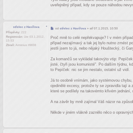
uveřejněný případ, kdy se pouze náhodou nevy
střelec z Havířova
Příspěvek
od
střelec z Havířova
»
stř 07.1.2015, 10:50
Příspěvky:
222
Registrován:
úte 03.1.2012,
Proč mně to celé nepřekvapuje? I v mém případě 
15:53
případ nezajímavý a tak jej bylo nutno zmést po
Zbraň:
Arminius HW38
jestli jsem to já, nebo nějaký Houštecký, či Ga
Za komančů se vykládal takovýto vtip: Pepíček o
jisté, čtyři jsou komunisté". Po dalším týdnu, k
to Pepíček: nic se jim nestalo, ostatní už vidí.
Já to osobně vnímám, jako systémovou chybu, n
ojedinělé excesy, protože ty se zpravidla tají 
které se podílely na takovémto křivém jednání,
A na závěr by mně zajímal Váš názor na způsob
Někde v jiném vlákně zaznělo něco o opravných 