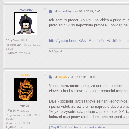
Int1m1thy
Příspěvek
od
Int1m1thy
»
stř 07.1.2015, 5:05
tak sem to procet, koukal i na videa a pride mi 
proto ani v 2 ho nepoznala protoze ji policajt n
http://youtu.be/q_BWv2MJx2g?list=UUiDuk ..
Příspěvky:
1842
Registrován:
čtv 13.3.2014,
13:38
G17gen4
Bydliště:
Plzensko
S474N
Příspěvek
od
S474N
»
stř 07.1.2015, 8:15
Vubec nerozumim tomu, ze ani toho policistu sa
cloveku honi v hlave, je vubec normalni (mysle
Dale - pochopil bych takove selhani jednotlivce,
VIP člen
i jasne videt, ze SZ zrejme naprosto duveruje po
Příspěvky:
13302
"kdyz to vysetrovala policie a proslo pres SZ, 
Registrován:
stř 30.3.2005,
bohuzel maji jasny ukol - do niceho nekecat a 
10:20
Zbraň:
GLOCK 19
|
MujGLOCK
| - <
Forum
> <
Fotogalerie
>
Bydliště:
mám