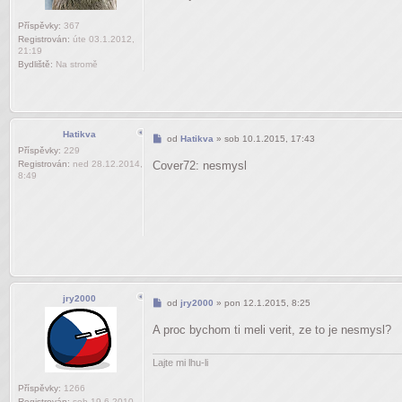
Příspěvky:
367
Registrován:
úte 03.1.2012,
21:19
Bydliště:
Na stromě
Hatikva
Příspěvek
od
Hatikva
»
sob 10.1.2015, 17:43
Příspěvky:
229
Registrován:
ned 28.12.2014,
Cover72: nesmysl
8:49
jry2000
Příspěvek
od
jry2000
»
pon 12.1.2015, 8:25
A proc bychom ti meli verit, ze to je nesmysl?
Lajte mi lhu-li
Příspěvky:
1266
Registrován:
sob 19.6.2010,