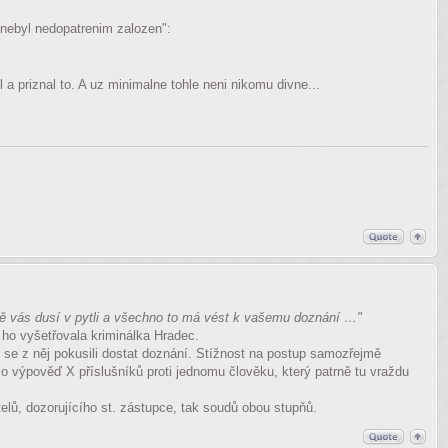
"nebyl nedopatrenim zalozen":
priznal to. A uz minimalne tohle neni nikomu divne...
tě vás dusí v pytli a všechno to má vést k vašemu doznání …"
 ho vyšetřovala kriminálka Hradec.
 se z něj pokusili dostat doznání. Stížnost na postup samozřejmě
 o výpověď X příslušníků proti jednomu člověku, který patrně tu vraždu
telů, dozorujícího st. zástupce, tak soudů obou stupňů.