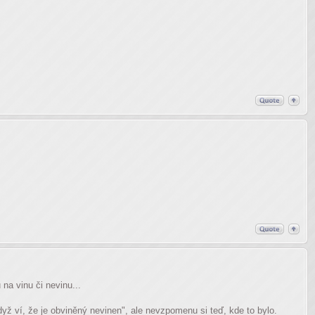
na vinu či nevinu...
 ví, že je obviněný nevinen", ale nevzpomenu si teď, kde to bylo.