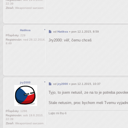
22:39
Zbraň:
Weaponized sarcasm
Hatikva
Příspěvek
od
Hatikva
»
pon 12.1.2015, 8:59
Příspěvky:
229
Registrován:
ned 28.12.2014,
Jry2000: věř, čemu chceš
8:49
jry2000
Příspěvek
od
jry2000
»
pon 12.1.2015, 10:37
Tyjo, to jsem netusil, ze na to je potreba povol
Stale netusim, proc bychom meli Tvemu vyjadren
Příspěvky:
1266
Lajte mi lhu-li
Registrován:
sob 19.6.2010,
22:39
Zbraň:
Weaponized sarcasm