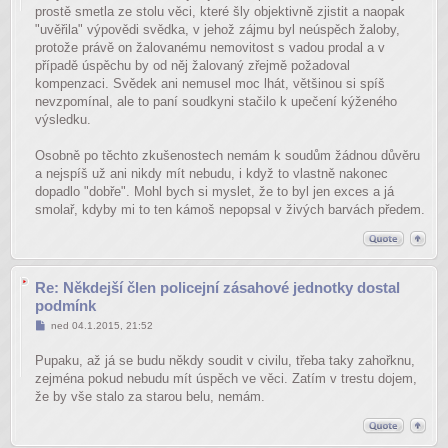
prostě smetla ze stolu věci, které šly objektivně zjistit a naopak
"uvěřila" výpovědi svědka, v jehož zájmu byl neúspěch žaloby,
protože právě on žalovanému nemovitost s vadou prodal a v
případě úspěchu by od něj žalovaný zřejmě požadoval
kompenzaci. Svědek ani nemusel moc lhát, většinou si spíš
nevzpomínal, ale to paní soudkyni stačilo k upečení kýženého
výsledku.
Osobně po těchto zkušenostech nemám k soudům žádnou důvěru
a nejspíš už ani nikdy mít nebudu, i když to vlastně nakonec
dopadlo "dobře". Mohl bych si myslet, že to byl jen exces a já
smolař, kdyby mi to ten kámoš nepopsal v živých barvách předem.
Re: Někdejší člen policejní zásahové jednotky dostal
podmínk
Příspěvek
ned 04.1.2015, 21:52
Pupaku, až já se budu někdy soudit v civilu, třeba taky zahořknu,
zejména pokud nebudu mít úspěch ve věci. Zatím v trestu dojem,
že by vše stalo za starou belu, nemám.