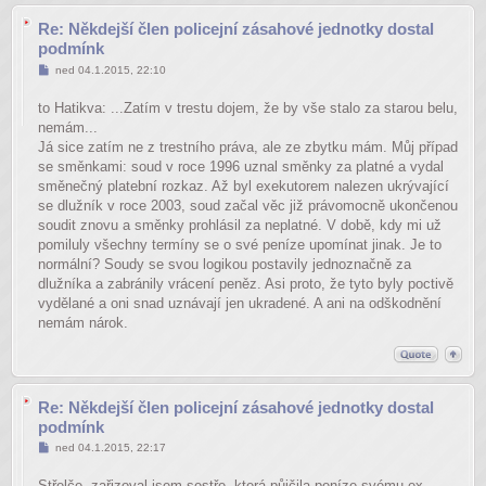
Re: Někdejší člen policejní zásahové jednotky dostal
podmínk
Příspěvek
ned 04.1.2015, 22:10
to Hatikva: ...Zatím v trestu dojem, že by vše stalo za starou belu,
nemám...
Já sice zatím ne z trestního práva, ale ze zbytku mám. Můj případ
se směnkami: soud v roce 1996 uznal směnky za platné a vydal
směnečný platební rozkaz. Až byl exekutorem nalezen ukrývající
se dlužník v roce 2003, soud začal věc již právomocně ukončenou
soudit znovu a směnky prohlásil za neplatné. V době, kdy mi už
pomiluly všechny termíny se o své peníze upomínat jinak. Je to
normální? Soudy se svou logikou postavily jednoznačně za
dlužníka a zabránily vrácení peněz. Asi proto, že tyto byly poctivě
vydělané a oni snad uznávají jen ukradené. A ani na odškodnění
nemám nárok.
Re: Někdejší člen policejní zásahové jednotky dostal
podmínk
Příspěvek
ned 04.1.2015, 22:17
Střelče, zařizoval jsem sestře, která půjčila peníze svému ex,