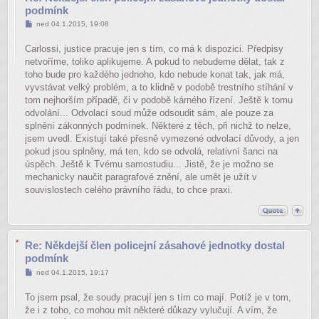
podmínk
Příspěvek
ned 04.1.2015, 19:08
Carlossi, justice pracuje jen s tím, co má k dispozici. Předpisy
netvoříme, toliko aplikujeme. A pokud to nebudeme dělat, tak z
toho bude pro každého jednoho, kdo nebude konat tak, jak má,
vyvstávat velký problém, a to klidně v podobě trestního stíhání v
tom nejhorším případě, či v podobě kárného řízení. Ještě k tomu
odvolání... Odvolací soud může odsoudit sám, ale pouze za
splnění zákonných podmínek. Některé z těch, při nichž to nelze,
jsem uvedl. Existují také přesně vymezené odvolací důvody, a jen
pokud jsou splněny, má ten, kdo se odvolá, relativní šanci na
úspěch. Ještě k Tvému samostudiu... Jistě, že je možno se
mechanicky naučit paragrafové znění, ale umět je užít v
souvislostech celého právního řádu, to chce praxi.
Re: Někdejší člen policejní zásahové jednotky dostal
podmínk
Příspěvek
ned 04.1.2015, 19:17
To jsem psal, že soudy pracují jen s tím co mají. Potíž je v tom,
že i z toho, co mohou mít některé důkazy vylučují. A vím, že