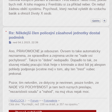
bych měl. A toho magora z Frenštátu si za příklad neber. On nebyl
žádnou obětí systému. Psychouš, který nechal vyletět do vzduchu
barák a ohrozil životy X osob.
Re: Někdejší člen policejní zásahové jednotky dostal
podmínk
Příspěvek
ned 04.1.2015, 22:39
Ano, PRAVOMOCNE je odsouzen. Ovsem to take automaticky
neznamena, ze spravedlive a zejmena urcite ne "nade vsi
pochybnost". Takze to "dobre" nedopadlo. Dopadlo to tak, ze
slusnej mladej pracujici kluk hnije v kriminale a dost lidi jej alespon
pohledy podporuje (vcetne me) v tom, aby ten "trest" vubec
prekonal.
Pozor, tim netvrdim, ze dotycny je nevinnen, pouze tvrdim, ze
NADE VSI POCHYBNOST je tam tech ruznych preslapu,
"nezavislosti soudu" a "nahod", na muj vkus nejak moc.
|
MujGLOCK
| - <
Forum
> <
Fotogalerie
>
Citát dne: "Rychlejší, než 158 na drátě, je 357 na opasku."