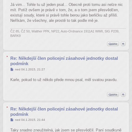
Já vim... Tohle tu už jeden psal... Obecně proti tomu asi nelze nic
mít. Potíž ovšem je právě v tom, že, a o tom jsem přesvědčen,
existují soudy, které si právě tohle berou jako berličku až příliš.
Neříkám, že všechny, ale prostě to tak podle mě je.
ČZ 85, ČZ 50, Walther PPK, NP22, Auto-Ordnance 1911A1 WWII, SIG P239,
BARK9
Re: Někdejší člen policejní zásahové jednotky dostal
podmínk
Příspěvek
ned 04.1.2015, 21:27
Karle, pokud to už někdo přede mnou psal, měl svatou pravdu.
Re: Někdejší člen policejní zásahové jednotky dostal
podmínk
Příspěvek
ned 04.1.2015, 21:44
Taky snadno zneužitelná, jak jsem se přesvědčil. Paní soudkyně