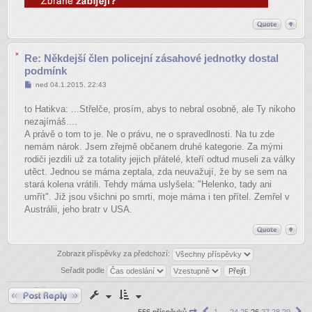
Re: Někdejší člen policejní zásahové jednotky dostal
podmínk
Příspěvek
ned 04.1.2015, 22:43
to Hatikva: ...Střelče, prosím, abys to nebral osobně, ale Ty nikoho
nezajímáš....
A právě o tom to je. Ne o právu, ne o spravedlnosti. Na tu zde
nemám nárok. Jsem zřejmě občanem druhé kategorie. Za mými
rodiči jezdili už za totality jejich přátelé, kteří odtud museli za války
utěct. Jednou se máma zeptala, zda neuvažují, že by se sem na
stará kolena vrátili. Tehdy máma uslyšela: "Helenko, tady ani
umřít". Již jsou všichni po smrti, moje máma i ten přítel. Zemřel v
Austrálii, jeho bratr v USA.
Zobrazit příspěvky za předchozí:
Seřadit podle
Odpovědět
Stránka
Předchozí
Da
566 příspěvků
1
…
24
25
26
27
28
29