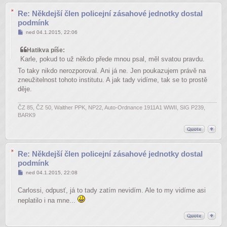
Re: Někdejší člen policejní zásahové jednotky dostal
podmínk
Příspěvek
ned 04.1.2015, 22:06
Hatikva píše:
Karle, pokud to už někdo přede mnou psal, měl svatou pravdu.
To taky nikdo nerozporoval. Ani já ne. Jen poukazujem právě na
zneužitelnost tohoto institutu. A jak tady vidíme, tak se to prostě
děje.
ČZ 85, ČZ 50, Walther PPK, NP22, Auto-Ordnance 1911A1 WWII, SIG P239,
BARK9
Re: Někdejší člen policejní zásahové jednotky dostal
podmínk
Příspěvek
ned 04.1.2015, 22:08
Carlossi, odpusť, já to tady zatím nevidím. Ale to my vidíme asi
neplatilo i na mne...