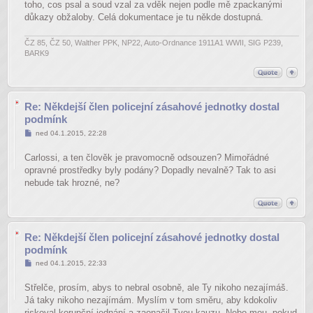
toho, cos psal a soud vzal za vděk nejen podle mě zpackanými
důkazy obžaloby. Celá dokumentace je tu někde dostupná.
ČZ 85, ČZ 50, Walther PPK, NP22, Auto-Ordnance 1911A1 WWII, SIG P239,
BARK9
Re: Někdejší člen policejní zásahové jednotky dostal
podmínk
Příspěvek
ned 04.1.2015, 22:28
Carlossi, a ten člověk je pravomocně odsouzen? Mimořádné
opravné prostředky byly podány? Dopadly nevalně? Tak to asi
nebude tak hrozné, ne?
Re: Někdejší člen policejní zásahové jednotky dostal
podmínk
Příspěvek
ned 04.1.2015, 22:33
Střelče, prosím, abys to nebral osobně, ale Ty nikoho nezajímáš.
Já taky nikoho nezajímám. Myslím v tom směru, aby kdokoliv
riskoval korupční jednání a zaonačil Tvou kauzu. Nebo mou, pokud