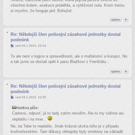
všechno kolem, exekuce proběhla, a výtěžnost nula. Krom trestu
si myslím, že funguje prd. Bohužel.
Re: Někdejší člen policejní zásahové jednotky dostal
podmínk
Příspěvek
ned 04.1.2015, 22:24
To ale není o logice a spravedlnosti, ale o mafiánství a korupci. No
a tak jsme se dostali opět k panu Blažkovi z Frenštátu...
Re: Někdejší člen policejní zásahové jednotky dostal
podmínk
Příspěvek
ned 04.1.2015, 22:25
Hatikva píše:
Carlossi, odpusť, já to tady zatím nevidím. Ale to my vidíme asi
neplatilo i na mne...
Ne, na Tebe to neplatilo. Jinak krásná ukzka toho je v případu
krušnohorském. Tam důkazy obhajoby byly smeteny na základě