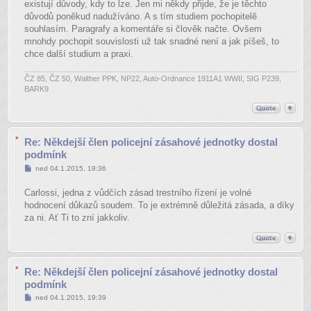
existují důvody, kdy to lze. Jen mi někdy přijde, že je těchto
důvodů poněkud nadužíváno. A s tím studiem pochopitelě
souhlasím. Paragrafy a komentáře si člověk načte. Ovšem
mnohdy pochopit souvislosti už tak snadné není a jak píšeš, to
chce další studium a praxi.
ČZ 85, ČZ 50, Walther PPK, NP22, Auto-Ordnance 1911A1 WWII, SIG P239,
BARK9
Re: Někdejší člen policejní zásahové jednotky dostal
podmínk
Příspěvek
ned 04.1.2015, 19:36
Carlossi, jedna z vůdčích zásad trestního řízení je volné
hodnocení důkazů soudem. To je extrémně důležitá zásada, a díky
za ni. Ať Ti to zní jakkoliv.
Re: Někdejší člen policejní zásahové jednotky dostal
podmínk
Příspěvek
ned 04.1.2015, 19:39