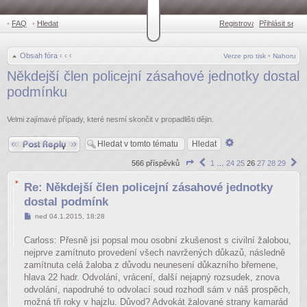
•
FAQ
•
Hledat
Registrovat
Přihlásit se
•
Obsah fóra
‹
‹
‹
Verze pro tisk
•
Nahoru
Někdejší člen policejní zásahové jednotky dostal
podmínku
Velmi zajímavé případy, které nesmí skončit v propadlišti dějin.
Odpovědět
Pokročilé
hledání
Stránka
Předchozí
Da
566 příspěvků
1
…
24
25
26
27
28
29
26
z
Re: Někdejší člen policejní zásahové jednotky
29
dostal podmínk
Příspěvek
ned 04.1.2015, 18:28
Carloss: Přesně jsi popsal mou osobní zkušenost s civilní žalobou,
nejprve zamítnuto provedení všech navržených důkazů, následně
zamítnuta celá žaloba z důvodu neunesení důkazního břemene,
hlava 22 hadr. Odvolání, vrácení, další nejapný rozsudek, znova
odvolání, napodruhé to odvolací soud rozhodl sám v náš prospěch,
možná tři roky v hajzlu. Důvod? Advokát žalované strany kamarád