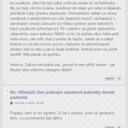
se soudkyní, jeho fotr byl velký zvíře na soudu už za bolševika.
My se tady všichni známe, soudíme tak nějak pro sebe a nějakejm
pražákům tady pšenka nepokvete. Permanentní nátlak ze strany
soudkyně s předjímáním pro nás špatných konců, spolupráce s
advokátem strany žalované (co třeba vydržení pane doktore?),
když soudkyně vyhrožuje tvý 70+ mámě v ne právě optimálním
zdravotním stavu pokutou 50kKč za to, že jednou něco řekla aniž
měla slovo, tak máš chuť ji poslat do hajzlu, sebrat se a odejít.
Kámoš co se tam trochu vyzná v tlačenici mi přesně popsal
předem who is who a jak to bude probíhat, tenkrát jsem mu ještě
nevěřil. Měl pravdu do puntíku.
Hatikva: Zajímá mě jediná věc, pokud to není příliš osobní - jak
dlouho toho státního zástupce děláš?
Re: Někdejší člen policejní zásahové jednotky dostal
podmínk
Příspěvek
ned 04.1.2015, 18:30
Pupaku, není to nic tajného, 12 let v resortu, jsem už generace
těch, co za komančů byli dětmi.