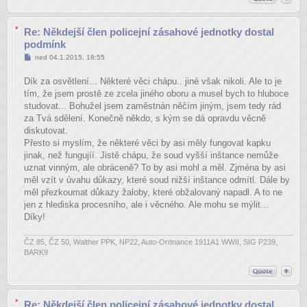
Re: Někdejší člen policejní zásahové jednotky dostal
podmínk
Příspěvek
ned 04.1.2015, 18:55
Dík za osvětlení... Některé věci chápu.. jiné však nikoli. Ale to je
tím, že jsem prostě ze zcela jiného oboru a musel bych to hluboce
studovat... Bohužel jsem zaměstnán něčím jiným, jsem tedy rád
za Tvá sdělení. Konečně někdo, s kým se dá opravdu věcně
diskutovat.
Přesto si myslím, že některé věci by asi měly fungovat kapku
jinak, než fungujíí. Jistě chápu, že soud vyšší inštance nemůže
uznat vinným, ale obráceně? To by asi mohl a měl. Zjména by asi
měl vzít v úvahu důkazy, které soud nižší inštance odmítl. Dále by
měl přezkoumat důkazy žaloby, které obžalovaný napadl. A to ne
jen z hlediska procesního, ale i věcného. Ale mohu se mýlit...
Díky!
ČZ 85, ČZ 50, Walther PPK, NP22, Auto-Ordnance 1911A1 WWII, SIG P239,
BARK9
Re: Někdejší člen policejní zásahové jednotky dostal