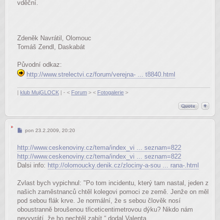
vděční.
Zdeněk Navrátil, Olomouc
Tomáš Zendl, Daskabát
Původní odkaz:
http://www.strelectvi.cz/forum/verejna- ... t8840.html
|
klub MujGLOCK
| - <
Forum
> <
Fotogalerie
>
Příspěvek
pon 23.2.2009, 20:20
http://www.ceskenoviny.cz/tema/index_vi ... seznam=822
http://www.ceskenoviny.cz/tema/index_vi ... seznam=822
Dalsi info:
http://olomoucky.denik.cz/zlociny-a-sou ... rana-.html
Zvlast bych vypichnul: "Po tom incidentu, který tam nastal, jeden z
našich zaměstnanců chtěl kolegovi pomoci ze země. Jenže on měl
pod sebou flák krve. Je normální, že s sebou člověk nosí
oboustranně broušenou třiceticentimetrovou dýku? Nikdo nám
nevyvrátí, že ho nechtěl zabít,“ dodal Valenta.