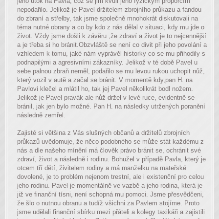
jeho útok na Pavla, což se jim kvůli jeho fyzickým proporcím
nepodařilo. Jelikož je Pavel držitelem zbrojního průkazu a fandou
do zbraní a střelby, tak jsme společně mnohokrát diskutovali na
téma nutné obrany a co by kdo z nás dělal v situaci, kdy mu jde o
život. Vždy jsme došli k závěru ,že zdraví a život je to nejcennější
a je třeba si ho bránit.Obzvláště se není co divit při jeho povolání a
vzhledem k tomu, jaké nám vyprávěl historky co se mu přihodily s
podnapilými a agresivními zákazníky. Jelikož v té době Pavel u
sebe palnou zbraň neměl, podařilo se mu levou rukou uchopit nůž,
který vozil v autě a začal se bránit. V momentě kdy,pan H. na
Pavlovi klečel a mlátil ho, tak jej Pavel několikrát bodl nožem.
Jelikož je Pavel pravák ale nůž držel v levé ruce, evidentně se
bránil, jak jen bylo možné. Pan H. na následky utržených poranění
následně zemřel.
Zajisté si většina z Vás slušných občanů a držitelů zbrojních
průkazů uvědomuje, že něco podobného se může stát každému z
nás a dle našeho mínění má člověk právo bránit se, ochránit své
zdraví, život a následně i rodinu. Bohužel v případě Pavla, který je
otcem tří dětí, živitelem rodiny a má manželku na mateřské
dovolené, je to problém nejenom trestní, ale i existenční pro celou
jeho rodinu. Pavel je momentálně ve vazbě a jeho rodina, která je
již ve finanční tísni, není schopná mu pomoci. Jsme přesvědčeni,
že šlo o nutnou obranu a tudíž všichni za Pavlem stojíme. Proto
jsme udělali finanční sbírku mezi přáteli a kolegy taxikáři a zajistili