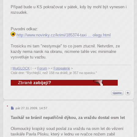
Případ bude u KS pokračovat v pátek, kdy by mohl být vynesen i
rozsudek.
Puvodni odkaz:
http://www.novinky.cz/krimi/185374-taxi ... olegy.html
Trosicku mi tam "nestymuje" to co jsem ztucnil. Netvrdim, ze
kazdy nema narok na obranu, nicmene tahle vec minimalne
vysvetluje tu vazbu.
|
MujGLOCK
| - <
Forum
> <
Fotogalerie
>
Citát dne: "Rychlejší, než 158 na drátě, je 357 na opasku."
Příspěvek
pát 27.11.2009, 14:57
Taxikář se bránil nepatřičně dýkou, za vraždu dostal osm let
Olomoucký krajský soud poslal za vraždu na osm let do vězení
taxikáře Pavla Plisku, který v lednu ve rvačce nožem zabil