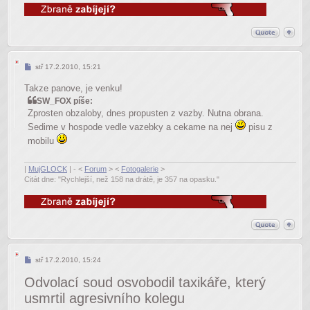
Příspěvek
stř 17.2.2010, 15:21
Takze panove, je venku!
SW_FOX píše:
Zprosten obzaloby, dnes propusten z vazby. Nutna obrana.
Sedime v hospode vedle vazebky a cekame na nej
pisu z
mobilu
|
MujGLOCK
| - <
Forum
> <
Fotogalerie
>
Citát dne: "Rychlejší, než 158 na drátě, je 357 na opasku."
Příspěvek
stř 17.2.2010, 15:24
Odvolací soud osvobodil taxikáře, který
usmrtil agresivního kolegu