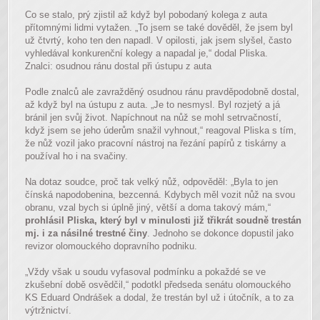
Co se stalo, prý zjistil až když byl pobodaný kolega z auta
přítomnými lidmi vytažen. „To jsem se také dověděl, že jsem byl
už čtvrtý, koho ten den napadl. V opilosti, jak jsem slyšel, často
vyhledával konkurenční kolegy a napadal je,“ dodal Pliska.
Znalci: osudnou ránu dostal při ústupu z auta
Podle znalců ale zavražděný osudnou ránu pravděpodobně dostal,
až když byl na ústupu z auta. „Je to nesmysl. Byl rozjetý a já
bránil jen svůj život. Napíchnout na nůž se mohl setrvačností,
když jsem se jeho úderům snažil vyhnout,“ reagoval Pliska s tím,
že nůž vozil jako pracovní nástroj na řezání papírů z tiskárny a
používal ho i na svačiny.
Na dotaz soudce, proč tak velký nůž, odpověděl: „Byla to jen
čínská napodobenina, bezcenná. Kdybych měl vozit nůž na svou
obranu, vzal bych si úplně jiný, větší a doma takový mám,“
prohlásil Pliska, který byl v minulosti již třikrát soudně trestán
mj. i za násilné trestné činy
. Jednoho se dokonce dopustil jako
revizor olomouckého dopravního podniku.
„Vždy však u soudu vyfasoval podmínku a pokaždé se ve
zkušební době osvědčil,“ podotkl předseda senátu olomouckého
KS Eduard Ondrášek a dodal, že trestán byl už i útočník, a to za
výtržnictví.