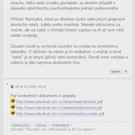
strachu, úleku nebo zmatku pachatele, ve druhém případě v
důsledku předchozího zavrženíhodného jednání poškozeného.
Příklad: Manželka, která po dlouhém týrání nebo jiných projevech
domácího násilí, zabila svého manžela. Nebude odsouzena za
vraždu, ale za zabití s mírnější trestní sazbou na tři až osm roků
odnětí svobody.
Zásadní rozdíl je ve formě zavinění ve vztahu ke smrtelnému
následku. U ublížení na zdraví je to nedbalost, u vraždy a nově
"zabití" je to úmysl (přímý nebo eventuální). Rozdíl mezi vraždou a
zabitím je dán zejména okolnostmi činu.
Příspěvek
stř 16.12.2009, 20:14
Par konkretnich dokumentu k pripadu:
http://www.advokati-zlin.cz/download/odvolani.pdf
http://www.advokati-zlin.cz/download/protokol.pdf
http://www.advokati-zlin.cz/download/rozsudek.pdf
|
MujGLOCK
| - <
Forum
> <
Fotogalerie
>
Citát dne: "Rychlejší, než 158 na drátě, je 357 na opasku."