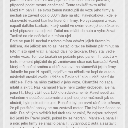
případně podat trestní oznámení. Tento taxikář takto učinil.
Mezi tím pan H. se svou ženou nastoupili do vozu jeho firmy a
nechali se zavést cca o 300m dále na ulici Pavelčákova , kde je
stanoviště vozidel taxi konkurenční firmy. Po vystoupení z vozu
napadl dalšího taxikáře, který seděl ve svém voze již se zákaznicí
a byl připraven na odjezd. Začal mu mlátit do auta a vyhrožovat.
Taxikář na nic nečekal a z místa ujel.
Poté se pan H. nechal z tohoto místa odvézt jejich firemním
řidičem, ale jelikož mu to asi nestačilo tak se během pár minut na
toto místo opět vrátil a napadl dalšího taxikáře, který stál vedle
svého vozu. Tomuto taxikáři se podařilo před panem H. utéct a v
tento moment přijížděl do již zmiňované ulice náš kamarád Pavel,
který měl noční směnu a chtěl zastavit na stanovišti jejich firmy.
Jakmile ho pan H. spatřil, nejdříve mu několikrát kopl do auta a
následně otevřel dveře u řidiče a Pavla vší silou udeřil pěstí do
obličeje. Poté na něho zaklekl v jeho voze. Okamžitě ho začal
mlátit a škrtit. Náš kamarád Pavel není žádný drobeček, ale na
pana H., který vážil cca 130 kilo zdaleka neměl.Pavel seděl za
volantem v sedačce automobilu a jedinou jeho možností jak se
ubránit, bylo pokusit se ujet. Bohužel byl po první ráně tak otřesen,
že při pouštění spojky se mu zastavil motor. Tím byl bez šance na
únik. Dle očitých svědků byl útok tak brutální, že nejsou schopni
říci jestli by Pavel přežil, pokud by se nebránil. Manželka pana H.
a řidič jeho firmy se snažilo pana H. vytáhnout z auta a zastavit