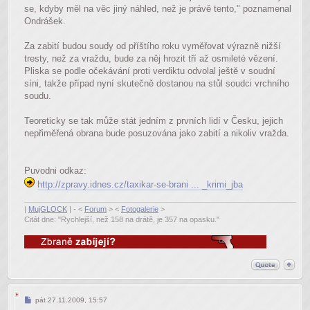
se, kdyby měl na věc jiný náhled, než je právě tento," poznamenal
Ondrášek.
Za zabití budou soudy od příštího roku vyměřovat výrazně nižší
tresty, než za vraždu, bude za něj hrozit tří až osmileté vězení.
Pliska se podle očekávání proti verdiktu odvolal ještě v soudní
síni, takže případ nyní skutečně dostanou na stůl soudci vrchního
soudu.
Teoreticky se tak může stát jedním z prvních lidí v Česku, jejich
nepřiměřená obrana bude posuzována jako zabití a nikoliv vražda.
Puvodni odkaz:
http://zpravy.idnes.cz/taxikar-se-brani ... _krimi_jba
|
MujGLOCK
| - <
Forum
> <
Fotogalerie
>
Citát dne: "Rychlejší, než 158 na drátě, je 357 na opasku."
Příspěvek
pát 27.11.2009, 15:57