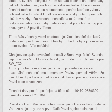
jsme mu kvalitní obhajobu. Zatím se nám podařilo dát dohromady
několik desítek tisíc, ale bohužel v dnešní těžké době ani naše
finanční možnosti nejsou neomezené a peníze které se vybraly,
bohužel nebudou stačit k celkové úhradě poskytnutých právních
služeb v nezbytném rozsahu, nehledě na to, že musíme
podporovat jeho rodinu, aby měla z čeho žít po dobu, než jej pustí
z vazby(v což pevně věříme).
Tímto Vás všechny velmi prosíme o jakýkoli finanční dar, který
bude použit pro financování obhajoby. Pokud by byla jiná možnost,
o toto bychom Vás nežádali.
Obhajoby se ujala advokátní kancelář z Brna, Mgr. Miloš Švanda u
nějž pracuje i Mgr. Miloslav Jančík, na Střelectví i zde známý jako
SW_FOX.
Tímto jim oběma moc děkujeme za již provedenou práci a
maximální snahu našemu kamarádovi Pavlovi pomoci. Věříme že,
vše dobře dopadne a případ bude kvalifikován jako nutná obrana a
Pavel bude osvobozen.
Finanční dary prosím posílejte na číslo účtu: 164101983/0300
variabilní symbol 210109
Pokud kdokoli z Vás je ochoten přispět jakoukoli částkou, budeme
Vám za ni, jak my, tak v první řadě Pavel a jeho rodina velmi