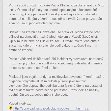
Vrchní soud zprostil taxikáře Pavla Plisku obžaloby z vraždy. Muž
loni v Olomouci při potyčce usmrtil spolumajitele konkurenční
taxislužby, který jej napadl. Krajský soud jej za to v listopadu
potrestal osmiletým vězením, taxikář ale tvrdil, že se pouze bránil
a vrchní soud jeho odvolání vyhověl.
Událost, za kterou čelil obžalobě, se stala 21. ledna krátce před
půlnocí na stanovišti taxíků před hotelem v Pavelčákově ulici.
Opilý muž nejprve na Plisku zaútočil. Otevřel dveře jeho auta a
začal taxikáře bít. Pliska jej ale bodl dýkou a způsobil mu tím
smrtelné zranění.
Podle svědectví dalších taxíkářů incident vyprovokoval usmrcený
muž. Ten prý toho dne konflikty s konkurenty vyhledával cíleně a
do sporu se dostal se třemi z nich.
Pliska si jako voják, tehdy na rodičovské dovolené, řízením taxíku
brigádně přivydělával. V minulosti působil jako revizor
olomouckého dopravního podniku a za fyzické útoky na cestující
byl soudem třikrát podmínečně potrestán. Rozsudek za násilný
trestný čin ale za sebou měla i jeho oběť.
Puvodni odkaz:
http://zpravy.idnes.cz/odvolaci-soud-os ... _krimi_cen