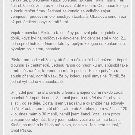
ve čtvrtek projednávat kauzu 36letého taxikáře Pavla Pliska. Ten
čelí obžalobě, že letos v lednu zavraždil v centru Olomouce kolegu
z konkurenční firmy. Jednání se konalo za velkého zájmu
veřejnosti, především olomouckých taxikářů. Obžalovanému hrozí
až patnáctiletý pobyt za mřížemi.
Voják z povolání Pliska u taxislužby pracoval jako brigádník v
době, když byl na rodičovské dovolené. Incident se stal v noci 21.
ledna před hotelem Gemo, kde byl opilým kolegou od konkurence,
bývalým policistou, napaden.
Pliska tam podle obžaloby útočníka několikrát bodl nožem s čepelí
dlouhou 17 centimetrů. Jednou ranou do hrudníku mu způsobil také
smrtelné zranění, kterému na místě podlehl. Pliska potyčku u
soudu přiznal, odmítl však, že by kolegu zabil úmyslně. Tvrdil, že
jednal výhradně v sebeobraně.
„Přijížděl jsem na stanoviště u Gema a najednou mi někdo začal
bouchat či kopat do auta. Zastavil jsem a otevřel dveře, abych
zjistil, co se děje. Dostal jsem však ránu a okamžitě následovaly
další. Z auta jsem chtěl utéct, ale protože tehdy jsem vážil asi 120
kilo, dnes mám o 30 méně, neměl jsem šanci. Vzal jsem proto
alespoň do ruky nůž, který jsem sebou vozil a snažil se bránit.
Klečel na mně a bušil do mě hlava, nehlava. Jen jsem se kryl,“
tvrdil Pliska.