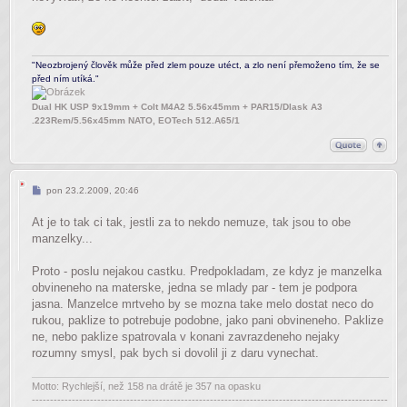
"Neozbrojený člověk může před zlem pouze utéct, a zlo není přemoženo tím, že se
před ním utíká."
Dual HK USP 9x19mm + Colt M4A2 5.56x45mm + PAR15/Dlask A3
.223Rem/5.56x45mm NATO, EOTech 512.A65/1
Příspěvek
pon 23.2.2009, 20:46
At je to tak ci tak, jestli za to nekdo nemuze, tak jsou to obe
manzelky...
Proto - poslu nejakou castku. Predpokladam, ze kdyz je manzelka
obvineneho na materske, jedna se mlady par - tem je podpora
jasna. Manzelce mrtveho by se mozna take melo dostat neco do
rukou, paklize to potrebuje podobne, jako pani obvineneho. Paklize
ne, nebo paklize spatrovala v konani zavrazdeneho nejaky
rozumny smysl, pak bych si dovolil ji z daru vynechat.
Motto: Rychlejší, než 158 na drátě je 357 na opasku
--------------------------------------------------------------------------------------------------