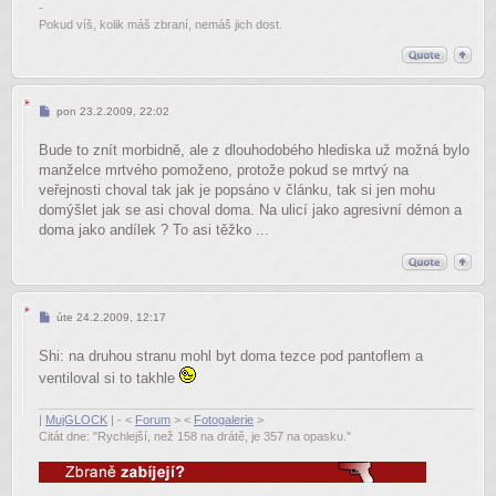
-
Pokud víš, kolik máš zbraní, nemáš jich dost.
Příspěvek
pon 23.2.2009, 22:02
Bude to znít morbidně, ale z dlouhodobého hlediska už možná bylo
manželce mrtvého pomoženo, protože pokud se mrtvý na
veřejnosti choval tak jak je popsáno v článku, tak si jen mohu
domýšlet jak se asi choval doma. Na ulicí jako agresivní démon a
doma jako andílek ? To asi těžko ...
Příspěvek
úte 24.2.2009, 12:17
Shi: na druhou stranu mohl byt doma tezce pod pantoflem a
ventiloval si to takhle
|
MujGLOCK
| - <
Forum
> <
Fotogalerie
>
Citát dne: "Rychlejší, než 158 na drátě, je 357 na opasku."