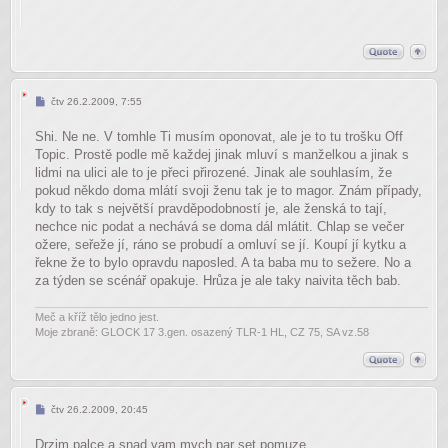
Příspěvek
čtv 26.2.2009, 7:55
Shi. Ne ne. V tomhle Ti musím oponovat, ale je to tu trošku Off
Topic. Prostě podle mě každej jinak mluví s manželkou a jinak s
lidmi na ulici ale to je přeci přirozené. Jinak ale souhlasím, že
pokud někdo doma mlátí svoji ženu tak je to magor. Znám případy,
kdy to tak s největší pravděpodobností je, ale ženská to tají,
nechce nic podat a nechává se doma dál mlátit. Chlap se večer
ožere, seřeže jí, ráno se probudí a omluví se jí. Koupí jí kytku a
řekne že to bylo opravdu naposled. A ta baba mu to sežere. No a
za týden se scénář opakuje. Hrůza je ale taky naivita těch bab.
Meč a kříž tělo jedno jest.
Moje zbraně: GLOCK 17 3.gen. osazený TLR-1 HL, CZ 75, SA vz.58
Příspěvek
čtv 26.2.2009, 20:45
Drzim palce a snad vam mych par set pomuze.