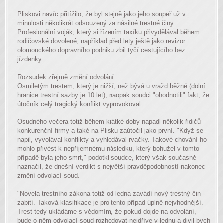
Pliskovi navíc přitížilo, že byl stejně jako jeho soupeř už v
minulosti několikrát odsouzený za násilné trestné činy.
Profesionální voják, který si řízením taxíku přivydělával během
rodičovské dovolené, například před lety ještě jako revizor
olomouckého dopravního podniku zbil tyčí cestujícího bez
jízdenky.
Rozsudek zřejmě změní odvolání
Osmiletým trestem, který je nižší, než bývá u vražd běžné (dolní
hranice trestní sazby je 10 let), naopak soudci "ohodnotili" fakt, že
útočník celý tragický konflikt vyprovokoval.
Osudného večera totiž během krátké doby napadl několik řidičů
konkurenční firmy a také na Plisku zaútočil jako první. "Když se
napil, vyvolával konflikty a vyhledával rvačky. Takové chování ho
mohlo přivést k nepříjemnému následku, který bohužel v tomto
případě byla jeho smrt," podotkl soudce, který však současně
naznačil, že dnešní verdikt s největší pravděpodobností nakonec
změní odvolací soud.
"Novela trestního zákona totiž od ledna zavádí nový trestný čin -
zabití. Taková klasifikace je pro tento případ úplně nejvhodnější.
Trest tedy ukládáme s vědomím, že pokud dojde na odvolání,
bude o něm odvolací soud rozhodovat nejdříve v lednu a divil bych