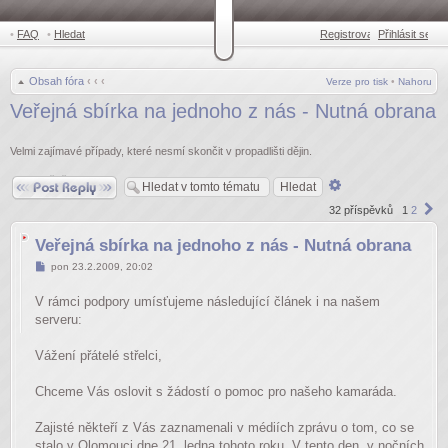
•
FAQ
•
Hledat
Registrovat
Přihlásit se
•
Obsah fóra
‹
‹
‹
Verze pro tisk
•
Nahoru
Veřejná sbírka na jednoho z nás - Nutná obrana
Velmi zajímavé případy, které nesmí skončit v propadlišti dějin.
Odpovědět
Pokročilé
hledání
Da
32 příspěvků
1
2
Veřejná sbírka na jednoho z nás - Nutná obrana
Příspěvek
pon 23.2.2009, 20:02
V rámci podpory umísťujeme následující článek i na našem
serveru:
Vážení přátelé střelci,
Chceme Vás oslovit s žádostí o pomoc pro našeho kamaráda.
Zajisté někteří z Vás zaznamenali v médiích zprávu o tom, co se
stalo v Olomouci dne 21. ledna tohoto roku. V tento den, v nočních