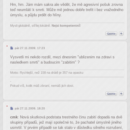
Hm, hm. Jám mám sakra ale vědět, že mě agresivní pošuk zrovna
teď neumlátí k smrti. Může mě jednou dobře trefit i bez vražedného
úmyslu, a půjdu prdět do hlíny.
Mysli globálně, střílej lokálně.
Nejsi kompetentní!
Příspěvek
pát 27.11.2009, 17:23
Vysvetli mi nekdo rozdil, mezi dnesnim "ublizenim na zdravi s
nasledkem smrti" a budoucim "zabitim" ?
Motto: Rychlejší, než 158 na drátě je 357 na opasku
--------------------------------------------------------------------------------------------------
-
Pokud víš, kolik máš zbraní, nemáš jich dost.
Příspěvek
pát 27.11.2009, 18:20
cmk
: Nová skutková podstata trestného činu zabití dopadá na dvě
skupiny případů, jež mají společné to, že pachatel úmyslně jiného
usmrtil. V prvém případě se tak stalo v důsledku silného rozrušení,