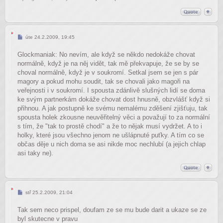
Příspěvek
úte 24.2.2009, 19:45
Glockmaniak: No nevím, ale když se někdo nedokáže chovat
normálně, když je na něj vidět, tak mě překvapuje, že se by se
choval normálně, když je v soukromí. Setkal jsem se jen s pár
magory a pokud mohu soudit, tak se chovali jako magoři na
veřejnosti i v soukromí. I spousta zdánlivě slušných lidí se doma
ke svým partnerkám dokáže chovat dost hnusně, obzvlášť když si
přihnou. A jak postupně ke svému nemalému zděšení zjišťuju, tak
spousta holek zkousne neuvěřitelný věci a považují to za normální
s tím, že "tak to prostě chodí" a že to nějak musí vydržet. A to i
holky, které jsou všechno jenom ne ušlápnuté puťky. A tím co se
občas děje u nich doma se asi nikde moc nechlubí (a jejich chlap
asi taky ne).
Příspěvek
stř 25.2.2009, 21:04
Tak sem neco prispel, doufam ze se mu bude darit a ukaze se ze
byl skutecne v pravu