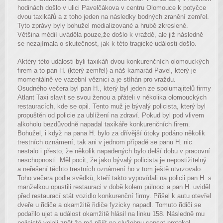
hodinách došlo v ulici Pavelčákova v centru Olomouce k potyčce
dvou taxikářů a z toho jeden na následky bodných zranění zemřel.
Tyto zprávy byly bohužel medializované a hrubě zkreslené.
Většina médií uváděla pouze,že došlo k vraždě, ale již následně
se nezajímala o skutečnost, jak k této tragické události došlo.
Aktéry této události byli taxikáři dvou konkurenčních olomouckých
firem a to pan H. (který zemřel) a náš kamarád Pavel, který je
momentálně ve vazební věznici a je stíhán pro vraždu.
Osudného večera byl pan H., který byl jeden ze spolumajitelů firmy
Atlant Taxi slavit se svou ženou a přáteli v několika olomouckých
restauracích, kde se opil. Tento muž je bývalý policista, který byl
propuštěn od policie za ublížení na zdraví. Pokud byl pod vlivem
alkoholu bezdůvodně napadal taxikáře konkurenčních firem.
Bohužel, i když na pana H. bylo za dřívější útoky podáno několik
trestních oznámení, tak ani v jednom případě se panu H. nic
nestalo i přesto, že několik napadených bylo delší dobu v pracovní
neschopnosti. Měl pocit, že jako bývalý policista je nepostižitelný
a neřešení těchto trestních oznámení ho v tom ještě utvrzovalo.
Toho večera podle svědků, kteří takto vypovídali na policii pan H. s
manželkou opustili restauraci v době kolem půlnoci a pan H. uviděl
před restaurací stát vozidlo konkurenční firmy. Přišel k autu otevřel
dveře u řidiče a okamžitě řidiče fyzicky napadl. Tomuto řidiči se
podařilo ujet a událost okamžitě hlásil na linku 158. Následně mu
policisté volali zpět že má přijít na služebnu sepsat protokol,