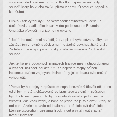
spolumajitele konkurenční firmy. Konflikt vyprovokoval opilý
soupeř, který ho v jeho taxíku přímo v centru Olomouce napadl a
bil pěstmi.
Pliska však vytáhl dýku se sedmnácticentimetrovou čepelí a
útočníkovi zasadil několik ran. A tím podle soudce Eduarda
Ondráška překročil hranice nutné obrany.
"Útočícího muže znal a věděl, že v opilosti vyhledává rvačky, ale
zůstává jen v rovině rvaček a není to žádný psychopatický vrah.
Za této situace bylo použití dýky zcela nepřiměřené," zdůvodnil
soudce.
Jak tenká je v podobných případech hranice mezi nutnou obranou
a vraždou naznačil soudce tím, že naprosto stejný průběh
incidentu, ovšem za jiných okolností, by jako obranu bylo možné
vyhodnotit.
"Pokud by ho stejným způsobem napadl neznámý člověk někde na
odlehlém místě a obžalovaný se bránil zcela stejným způsobem,
bylo by to něco jiného. To bychom obžalovaného jednoznačně
zprostili. Zde však věděl, o koho se jedná, že je to člověk, který se
rád pere. A vše se navíc odehrálo na místě, kde byli další lidé,
kteří se útočícího muže snažili odtrhnout a vytáhnout z auta,"
uvedl Ondrášek.