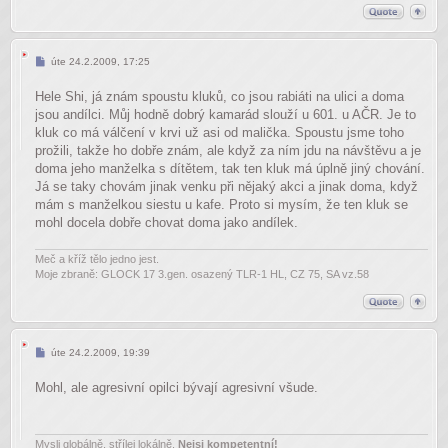
Příspěvek
úte 24.2.2009, 17:25
Hele Shi, já znám spoustu kluků, co jsou rabiáti na ulici a doma
jsou andílci. Můj hodně dobrý kamarád slouží u 601. u AČR. Je to
kluk co má válčení v krvi už asi od malička. Spoustu jsme toho
prožili, takže ho dobře znám, ale když za ním jdu na návštěvu a je
doma jeho manželka s dítětem, tak ten kluk má úplně jiný chování.
Já se taky chovám jinak venku při nějaký akci a jinak doma, když
mám s manželkou siestu u kafe. Proto si mysím, že ten kluk se
mohl docela dobře chovat doma jako andílek.
Meč a kříž tělo jedno jest.
Moje zbraně: GLOCK 17 3.gen. osazený TLR-1 HL, CZ 75, SA vz.58
Příspěvek
úte 24.2.2009, 19:39
Mohl, ale agresivní opilci bývají agresivní všude.
Mysli globálně, střílej lokálně.
Nejsi kompetentní!