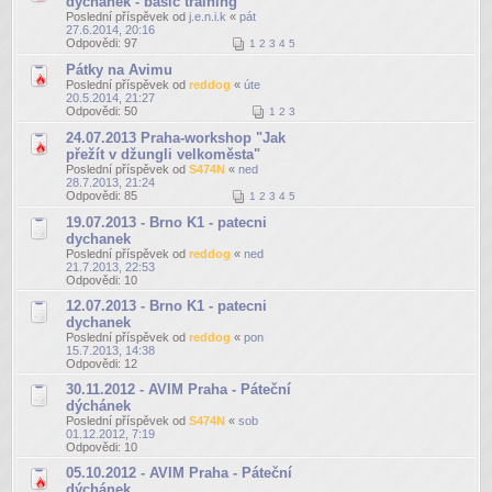
dýchánek - basic training
Poslední příspěvek od
j.e.n.i.k
«
pát
27.6.2014, 20:16
Odpovědi:
97
1
2
3
4
5
Pátky na Avimu
Poslední příspěvek od
reddog
«
úte
20.5.2014, 21:27
Odpovědi:
50
1
2
3
24.07.2013 Praha-workshop "Jak
přežít v džungli velkoměsta"
Poslední příspěvek od
S474N
«
ned
28.7.2013, 21:24
Odpovědi:
85
1
2
3
4
5
19.07.2013 - Brno K1 - patecni
dychanek
Poslední příspěvek od
reddog
«
ned
21.7.2013, 22:53
Odpovědi:
10
12.07.2013 - Brno K1 - patecni
dychanek
Poslední příspěvek od
reddog
«
pon
15.7.2013, 14:38
Odpovědi:
12
30.11.2012 - AVIM Praha - Páteční
dýchánek
Poslední příspěvek od
S474N
«
sob
01.12.2012, 7:19
Odpovědi:
10
05.10.2012 - AVIM Praha - Páteční
dýchánek