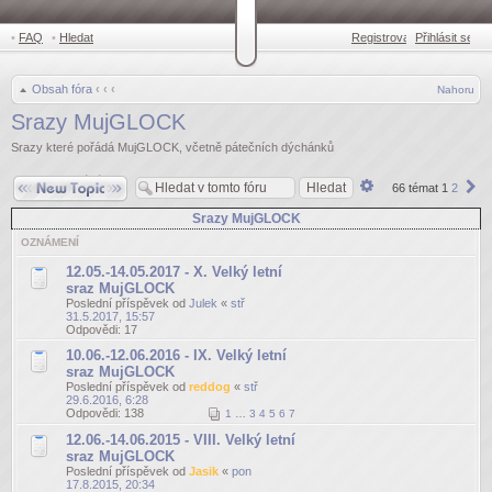
•
FAQ
•
Hledat
Registrovat
Přihlásit se
•
Obsah fóra
‹
‹
‹
Nahoru
Srazy MujGLOCK
Srazy které pořádá MujGLOCK, včetně pátečních dýchánků
Odeslat nové téma
Pokročilé
Da
66 témat
1
2
hledání
Srazy MujGLOCK
OZNÁMENÍ
12.05.-14.05.2017 - X. Velký letní
sraz MujGLOCK
Poslední příspěvek od
Julek
«
stř
31.5.2017, 15:57
Odpovědi:
17
10.06.-12.06.2016 - IX. Velký letní
sraz MujGLOCK
Poslední příspěvek od
reddog
«
stř
29.6.2016, 6:28
Odpovědi:
138
1
…
3
4
5
6
7
12.06.-14.06.2015 - VIII. Velký letní
sraz MujGLOCK
Poslední příspěvek od
Jasik
«
pon
17.8.2015, 20:34