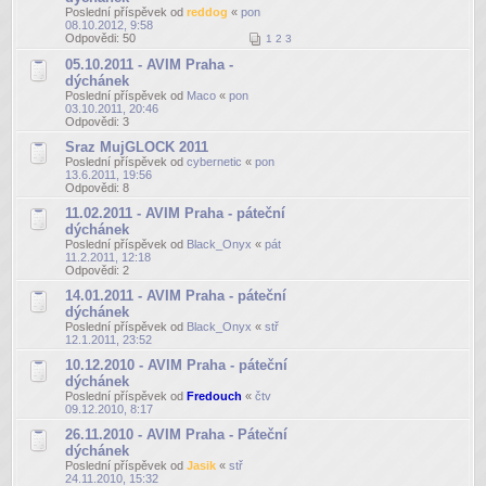
Poslední příspěvek od
reddog
«
pon
08.10.2012, 9:58
Odpovědi:
50
1
2
3
05.10.2011 - AVIM Praha -
dýchánek
Poslední příspěvek od
Maco
«
pon
03.10.2011, 20:46
Odpovědi:
3
Sraz MujGLOCK 2011
Poslední příspěvek od
cybernetic
«
pon
13.6.2011, 19:56
Odpovědi:
8
11.02.2011 - AVIM Praha - páteční
dýchánek
Poslední příspěvek od
Black_Onyx
«
pát
11.2.2011, 12:18
Odpovědi:
2
14.01.2011 - AVIM Praha - páteční
dýchánek
Poslední příspěvek od
Black_Onyx
«
stř
12.1.2011, 23:52
10.12.2010 - AVIM Praha - páteční
dýchánek
Poslední příspěvek od
Fredouch
«
čtv
09.12.2010, 8:17
26.11.2010 - AVIM Praha - Páteční
dýchánek
Poslední příspěvek od
Jasik
«
stř
24.11.2010, 15:32