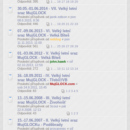
Odpovědi:
395
1
…
16
17
18
19
20
30.05.-01.06.2014 - VII. Velký letní
sraz MujGLOCK
Poslední příspěvek od
jarek.edison
«
pon
08.6.2015, 8:36
Odpovědi:
446
1
…
19
20
21
22
23
07.-09.06.2013 - VI. Velký letní
sraz MujGLOCK - Velká Bíteš
Poslední příspěvek od
reddog
«
pon
11.11.2013, 11:00
Odpovědi:
561
1
…
25
26
27
28
29
01.-03.06.2012 - V. Velký letní sraz
MujGLOCK - Velká Bíteš
Poslední příspěvek od
john.hawk
«
stř
02.10.2013, 12:59
Odpovědi:
272
1
…
10
11
12
13
14
16.-18.09.2011 - IV. Velký letní
sraz MujGLOCK - Třebíč/VB
Poslední příspěvek od
MujGLOCK.com
«
sob 24.9.2011, 15:45
Odpovědi:
83
1
2
3
4
5
13.-15.06.2008 - III. Velký letní
sraz MujGLOCK - Živohošť
Poslední příspěvek od
Scout
«
pát
22.8.2008, 12:13
Odpovědi:
43
1
2
3
15.-17.06.2007 - II. Velký letní sraz
MujGLOCKu - Poděbrady
Poslední příspěvek od
provarenec
«
stř