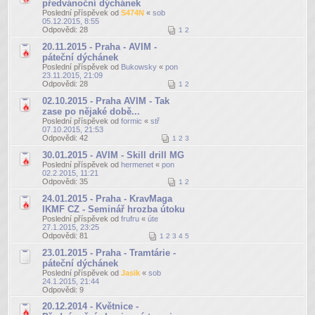
předvánoční dýchánek
Poslední příspěvek od
S474N
«
sob
05.12.2015, 8:55
Odpovědi:
28
1
2
20.11.2015 - Praha - AVIM -
páteční dýchánek
Poslední příspěvek od
Bukowsky
«
pon
23.11.2015, 21:09
Odpovědi:
28
1
2
02.10.2015 - Praha AVIM - Tak
zase po nějaké době...
Poslední příspěvek od
formic
«
stř
07.10.2015, 21:53
Odpovědi:
42
1
2
3
30.01.2015 - AVIM - Skill drill MG
Poslední příspěvek od
hermenet
«
pon
02.2.2015, 11:21
Odpovědi:
35
1
2
24.01.2015 - Praha - KravMaga
IKMF CZ - Seminář hrozba útoku
Poslední příspěvek od
frufru
«
úte
27.1.2015, 23:25
Odpovědi:
81
1
2
3
4
5
23.01.2015 - Praha - Tramtárie -
páteční dýchánek
Poslední příspěvek od
Jasik
«
sob
24.1.2015, 21:44
Odpovědi:
9
20.12.2014 - Květnice -