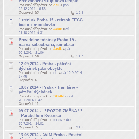
Předvánoční skupinová terapie
Poslední příspěvek od
dali
«
pon
22.12.2014, 16:56
Odpovědi:
53
1
2
3
1.trénink Praha 15 - refresh TECC
basic + modelovka
Poslední příspěvek od
Jasik
«
stř
01.10.2014, 9:31
Pravidelné tréninky Praha 15 -
reálná sebeobrana, simulace
Poslední příspěvek od
Jasik
«
pát
26.9.2014, 21:06
Odpovědi:
58
1
2
3
12.09.2014 - Praha - páteční
dýchánek jako obvykle
Poslední příspěvek od
pitt
«
pát 12.9.2014,
17:46
Odpovědi:
6
18.07.2014 - Praha - Tramtárie -
páteční dýchánek
Poslední příspěvek od
S474N
«
ned
20.7.2014, 6:42
Odpovědi:
11
09.07.2014 - !!! POZOR ZMĚNA !!!
- Parabellum Květnice
Poslední příspěvek od
tslaby
«
úte
15.7.2014, 16:02
Odpovědi:
74
1
2
3
4
13.06.2014 - AVIM Praha - Páteční