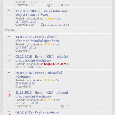
27.6.2007, 13:17
Odpovědi:
184
1
…
6
7
8
9
10
17.-18.06.2006 - I. Velký letní sraz
MujGLOCKu - Pávov
Poslední příspěvek od
Jo.hny
«
sob
15.7.2006, 10:20
Odpovědi:
300
1
…
12
13
14
15
16
TÉMATA
14.03.2017 - Praha - úterní
předmanifestační dýchánek
Poslední příspěvek od
S474N
«
pon
13.3.2017, 22:18
Odpovědi:
7
02.12.2016 - Brno - IKEA - páteční
předvánoční dýchánek
Poslední příspěvek od
MujGLOCK.com
«
pát 18.11.2016, 7:55
28.09.2016 - Praha - středeční
dýchánek
Poslední příspěvek od
S474N
«
čtv
25.8.2016, 8:08
Odpovědi:
5
11.12.2015 - Brno - IKEA - páteční
předvánoční dýchánek
Poslední příspěvek od
S474N
«
ned
13.12.2015, 20:50
Odpovědi:
36
1
2
04.12.2015 - Praha - páteční