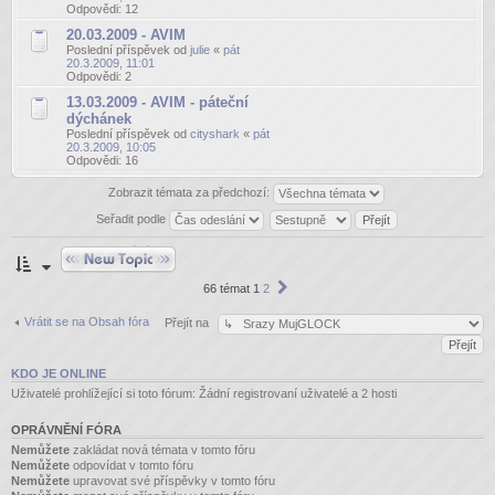
Odpovědi:
12
20.03.2009 - AVIM
Poslední příspěvek od
julie
«
pát
20.3.2009, 11:01
Odpovědi:
2
13.03.2009 - AVIM - páteční
dýchánek
Poslední příspěvek od
cityshark
«
pát
20.3.2009, 10:05
Odpovědi:
16
Zobrazit témata za předchozí:
Seřadit podle
Odeslat nové téma
Další
66 témat
1
2
Vrátit se na Obsah fóra
Přejít na
KDO JE ONLINE
Uživatelé prohlížející si toto fórum: Žádní registrovaní uživatelé a 2 hosti
OPRÁVNĚNÍ FÓRA
Nemůžete
zakládat nová témata v tomto fóru
Nemůžete
odpovídat v tomto fóru
Nemůžete
upravovat své příspěvky v tomto fóru