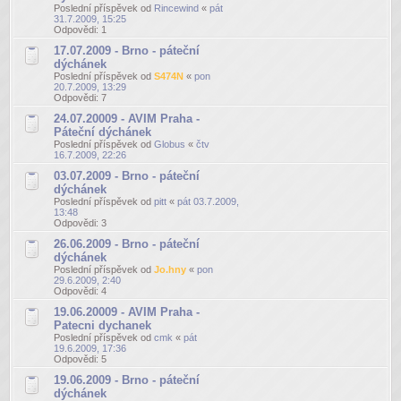
Poslední příspěvek od
Rincewind
«
pát
31.7.2009, 15:25
Odpovědi:
1
17.07.2009 - Brno - páteční
dýchánek
Poslední příspěvek od
S474N
«
pon
20.7.2009, 13:29
Odpovědi:
7
24.07.20009 - AVIM Praha -
Páteční dýchánek
Poslední příspěvek od
Globus
«
čtv
16.7.2009, 22:26
03.07.2009 - Brno - páteční
dýchánek
Poslední příspěvek od
pitt
«
pát 03.7.2009,
13:48
Odpovědi:
3
26.06.2009 - Brno - páteční
dýchánek
Poslední příspěvek od
Jo.hny
«
pon
29.6.2009, 2:40
Odpovědi:
4
19.06.20009 - AVIM Praha -
Patecni dychanek
Poslední příspěvek od
cmk
«
pát
19.6.2009, 17:36
Odpovědi:
5
19.06.2009 - Brno - páteční
dýchánek