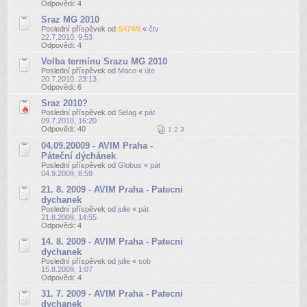
Odpovědi:
4
Sraz MG 2010
Poslední příspěvek od
S474N
«
čtv
22.7.2010, 9:53
Odpovědi:
4
Volba termínu Srazu MG 2010
Poslední příspěvek od
Maco
«
úte
20.7.2010, 23:13
Odpovědi:
6
Sraz 2010?
Poslední příspěvek od
Selag
«
pát
09.7.2010, 16:20
Odpovědi:
40
1
2
3
04.09.20009 - AVIM Praha -
Páteční dýchánek
Poslední příspěvek od
Globus
«
pát
04.9.2009, 8:59
21. 8. 2009 - AVIM Praha - Patecni
dychanek
Poslední příspěvek od
julie
«
pát
21.8.2009, 14:55
Odpovědi:
4
14. 8. 2009 - AVIM Praha - Patecni
dychanek
Poslední příspěvek od
julie
«
sob
15.8.2009, 1:07
Odpovědi:
4
31. 7. 2009 - AVIM Praha - Patecni
dychanek