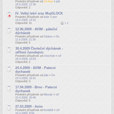
Poslední příspěvek od
Jo.hny
«
pát
19.6.2009, 12:36
Odpovědi:
2
IV. Velký letní sraz MujGLOCK
Poslední příspěvek od
bobr
«
pon
15.6.2009, 14:32
Odpovědi:
31
1
2
12.06.2009 - AVIM - páteční
dýchánek
Poslední příspěvek od
Globus
«
čtv
11.6.2009, 21:39
Odpovědi:
5
30.4.2009 Čtvrteční dýchánek -
střílení čarodejnic
Poslední příspěvek od
chocholo
«
stř
29.4.2009, 10:59
Odpovědi:
2
24.4.2009 - AVIM - Patecni
dychanek
Poslední příspěvek od
julie
«
čtv
23.4.2009, 16:41
Odpovědi:
3
17.04.2009 - Brno - Patecni
dychanek
Poslední příspěvek od
Missak
«
stř
22.4.2009, 20:46
Odpovědi:
9
27.03.2009 - Avim
Poslední příspěvek od
ferda68
«
stř
15.4.2009, 8:56