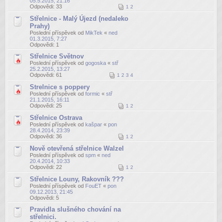
05.5.2015, 21:16
Odpovědi:
33
1
2
Střelnice - Malý Újezd (nedaleko
Prahy)
Poslední příspěvek od
MikTek
«
ned
01.3.2015, 7:27
Odpovědi:
1
Střelnice Světnov
Poslední příspěvek od
gogoska
«
stř
25.2.2015, 13:27
Odpovědi:
61
1
2
3
4
Strelnice s poppery
Poslední příspěvek od
formic
«
stř
21.1.2015, 16:11
Odpovědi:
25
1
2
Střelnice Ostrava
Poslední příspěvek od
kašpar
«
pon
28.4.2014, 23:39
Odpovědi:
36
1
2
Nově otevřená střelnice Walzel
Poslední příspěvek od
spm
«
ned
20.4.2014, 10:33
Odpovědi:
22
1
2
Střelnice Louny, Rakovník ???
Poslední příspěvek od
FouET
«
pon
09.12.2013, 21:45
Odpovědi:
5
Pravidla slušného chování na
střelnici.