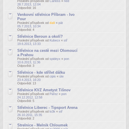
Poslední příspěvek od
Carloss
«
ned
28.7.2013, 12:04
Odpovědi:
16
Venkovní střelnice Příbram - Ivo
Pour
Poslední příspěvek od
dali
«
pát
05.7.2013, 10:34
Odpovědi:
4
Střelnice Beroun a okolí?
Poslední příspěvek od
Kubecx
«
stř
19.6.2013, 13:33
Střelnice na cestě mezi Olomoucí
a Prahou
Poslední příspěvek od
spideyx
«
pon
10.6.2013, 11:36
Odpovědi:
3
Střelnice - kde střílet dálku
Poslední příspěvek od
cipis
«
úte
23.4.2013, 16:20
Odpovědi:
13
Střelnice KVZ Ametyst Tišnov
Poslední příspěvek od
Pařez
«
pon
24.12.2012, 12:58
Odpovědi:
5
Střelnice Liberec - Tipsport Arena
Poslední příspěvek od
lo3k
«
stř
26.10.2011, 15:35
Odpovědi:
2
Strelnice - Melnik Chloumek
Poslední příspěvek od
jry2000
«
pát