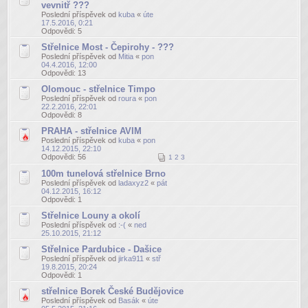
vevnitř ???
Poslední příspěvek od
kuba
«
úte
17.5.2016, 0:21
Odpovědi:
5
Střelnice Most - Čepirohy - ???
Poslední příspěvek od
Mitia
«
pon
04.4.2016, 12:00
Odpovědi:
13
Olomouc - střelnice Timpo
Poslední příspěvek od
roura
«
pon
22.2.2016, 22:01
Odpovědi:
8
PRAHA - střelnice AVIM
Poslední příspěvek od
kuba
«
pon
14.12.2015, 22:10
Odpovědi:
56
1
2
3
100m tunelová střelnice Brno
Poslední příspěvek od
ladaxyz2
«
pát
04.12.2015, 16:12
Odpovědi:
1
Střelnice Louny a okolí
Poslední příspěvek od
:-(
«
ned
25.10.2015, 21:12
Střelnice Pardubice - Dašice
Poslední příspěvek od
jirka911
«
stř
19.8.2015, 20:24
Odpovědi:
1
střelnice Borek České Budějovice
Poslední příspěvek od
Basák
«
úte