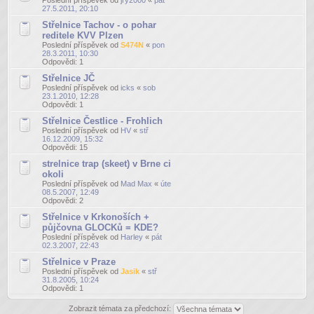
27.5.2011, 20:10
Střelnice Tachov - o pohar
reditele KVV Plzen
Poslední příspěvek od
S474N
«
pon
28.3.2011, 10:30
Odpovědi:
1
Střelnice JČ
Poslední příspěvek od
icks
«
sob
23.1.2010, 12:28
Odpovědi:
1
Střelnice Čestlice - Frohlich
Poslední příspěvek od
HV
«
stř
16.12.2009, 15:32
Odpovědi:
15
strelnice trap (skeet) v Brne ci
okoli
Poslední příspěvek od
Mad Max
«
úte
08.5.2007, 12:49
Odpovědi:
2
Střelnice v Krkonoších +
půjčovna GLOCKů = KDE?
Poslední příspěvek od
Harley
«
pát
02.3.2007, 22:43
Střelnice v Praze
Poslední příspěvek od
Jasik
«
stř
31.8.2005, 10:24
Odpovědi:
1
Zobrazit témata za předchozí: