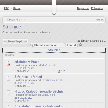
•
FAQ
•
Hledat
Registrovat
Přihlásit se
•
Obsah fóra
‹
‹
‹
Nahoru
Střelnice
Obecné i konkrétní informace o střelnicích
Odeslat nové téma
31 témat • Stránka
1
z
1
Pokročilé
hledání
Střelnice
TÉMATA
střelnice v Praze
Poslední příspěvek od
Vláďa
«
sob
10.7.2021, 22:23
Odpovědi:
28
1
2
Střelnice - přehled
Poslední příspěvek od
Ultraladinek
«
sob
30.9.2017, 13:30
Odpovědi:
10
Hradec Králové - poraďte střelnici
Poslední příspěvek od
LadaN
«
stř
25.5.2016, 11:27
Odpovědi:
5
Kde střílet Liberec a okolí venku i