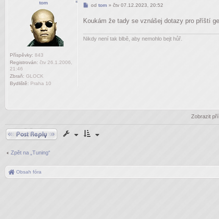
tom
Příspěvek
od
tom
»
čtv 07.12.2023, 20:52
Koukám že tady se vznášej dotazy pro příští g
Nikdy není tak blbě, aby nemohlo bejt hůř.
Příspěvky:
843
Registrován:
čtv 26.1.2006,
21:46
Zbraň:
GLOCK
Bydliště:
Praha 10
Zobrazit př
Odpovědět
Zpět na „Tuning“
Obsah fóra