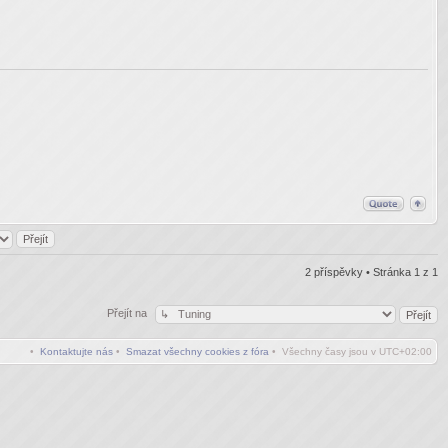
2 příspěvky • Stránka
1
z
1
Přejít na
•
Kontaktujte nás
•
Smazat všechny cookies z fóra
• Všechny časy jsou v
UTC+02:00