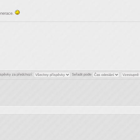
enerace.
íspěvky za předchozí:
Seřadit podle