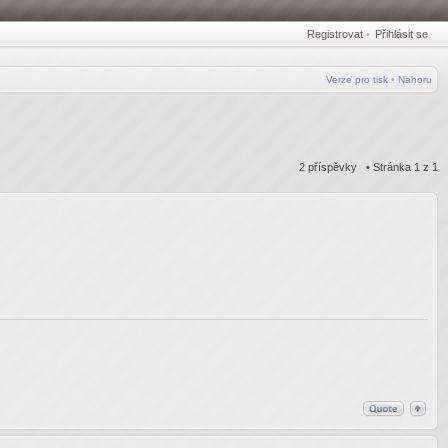
Registrovat
•
Přihlásit se
Verze pro tisk
•
Nahoru
2 příspěvky • Stránka
1
z
1