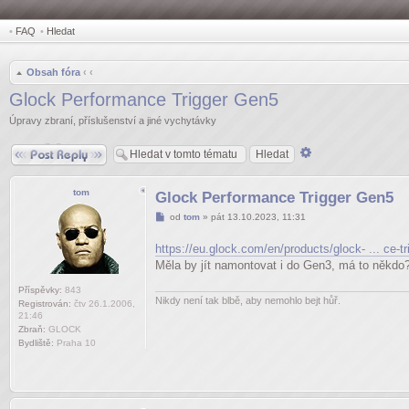
•
FAQ
•
Hledat
Obsah fóra
‹
‹
Glock Performance Trigger Gen5
Úpravy zbraní, příslušenství a jiné vychytávky
Odpovědět
Pokročilé
hledání
tom
Glock Performance Trigger Gen5
Příspěvek
od
tom
»
pát 13.10.2023, 11:31
https://eu.glock.com/en/products/glock- ... ce-tr
Měla by jít namontovat i do Gen3, má to někdo
Příspěvky:
843
Nikdy není tak blbě, aby nemohlo bejt hůř.
Registrován:
čtv 26.1.2006,
21:46
Zbraň:
GLOCK
Bydliště:
Praha 10