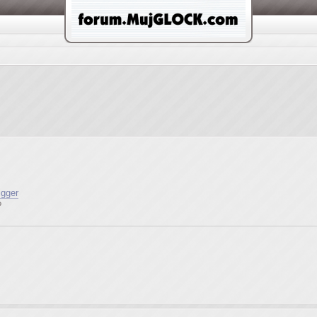
igger
?