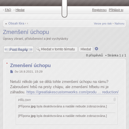
•
FAQ
•
Hledat
Registrovat
Přihlásit se
•
Obsah fóra
‹
‹
Verze pro tisk
•
Nahoru
Zmenšení úchopu
Úpravy zbraní, příslušenství a jiné vychytávky
Odpovědět
Pokročilé
hledání
8 příspěvků • Stránka
1
z
1
Zmenšení úchopu
Příspěvek
čtv 16.9.2021, 15:29
Netuší někdo jak se dělá tohle zmenšení úchopu na rámu?
Zabroušení hrbů na prsty chápu, ale zmenšení hřbetu mi je
záhadou.
https://greatlakescustomworks.com/produ ... reduction/
PŘÍLOHY
[Přípona
jpg
byla deaktivována a nadále nebude zobrazována.]
[Přípona
jpg
byla deaktivována a nadále nebude zobrazována.]