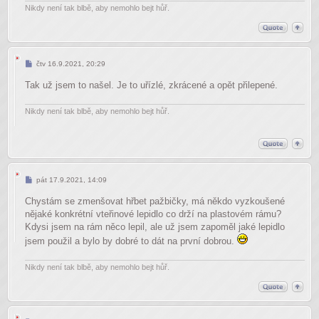
Nikdy není tak blbě, aby nemohlo bejt hůř.
Příspěvek
čtv 16.9.2021, 20:29
Tak už jsem to našel. Je to uřízlé, zkrácené a opět přilepené.
Nikdy není tak blbě, aby nemohlo bejt hůř.
Příspěvek
pát 17.9.2021, 14:09
Chystám se zmenšovat hřbet pažbičky, má někdo vyzkoušené
nějaké konkrétní vteřinové lepidlo co drží na plastovém rámu?
Kdysi jsem na rám něco lepil, ale už jsem zapoměl jaké lepidlo
jsem použil a bylo by dobré to dát na první dobrou.
Nikdy není tak blbě, aby nemohlo bejt hůř.