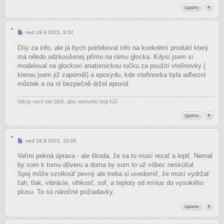
Příspěvek
ned 19.9.2021, 9:52
Díiy za info, ale já bych potřeboval info na konkrétní produkt který
má někdo odzkoušenej přímo na rámu glocka. Kdysi jsem si
modeloval na glockovi anatomickou ručku za použití vteřinovky (
kterou jsem již zapoměl) a epoxydu, kde vteřinovka byla adhezní
můstek a na ní bezpečně držel epoxid.
Nikdy není tak blbě, aby nemohlo bejt hůř.
Příspěvek
ned 19.9.2021, 15:05
Veľmi pekná úprava - ale škoda, že sa to musí rezať a lepiť. Nemal
by som k tomu dôveru a doma by som to už vôbec neskúšal.
Spoj môže vzniknúť pevný ale treba si uvedomiť, že musí vydržať
ťah, tlak, vibrácie, vlhkosť, soľ, a teploty od mínus do vysokého
plusu. To sú náročné požiadavky.