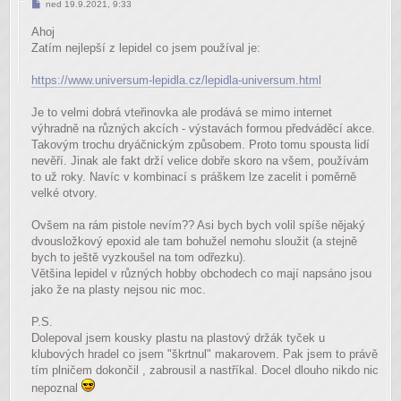
Příspěvek
ned 19.9.2021, 9:33
Ahoj
Zatím nejlepší z lepidel co jsem používal je:
https://www.universum-lepidla.cz/lepidla-universum.html
Je to velmi dobrá vteřinovka ale prodává se mimo internet
výhradně na různých akcích - výstavách formou předváděcí akce.
Takovým trochu dryáčnickým způsobem. Proto tomu spousta lidí
nevěří. Jinak ale fakt drží velice dobře skoro na všem, používám
to už roky. Navíc v kombinací s práškem lze zacelit i poměrně
velké otvory.
Ovšem na rám pistole nevím?? Asi bych bych volil spíše nějaký
dvousložkový epoxid ale tam bohužel nemohu sloužit (a stejně
bych to ještě vyzkoušel na tom odřezku).
Většina lepidel v různých hobby obchodech co mají napsáno jsou
jako že na plasty nejsou nic moc.
P.S.
Dolepoval jsem kousky plastu na plastový držák tyček u
klubových hradel co jsem "škrtnul" makarovem. Pak jsem to právě
tím plničem dokončil , zabrousil a nastříkal. Docel dlouho nikdo nic
nepoznal