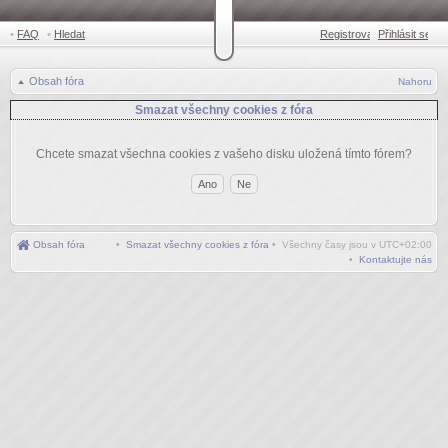
•
FAQ
•
Hledat
Registrovat
Přihlásit se
•
Obsah fóra
Nahoru
Smazat všechny cookies z fóra
Chcete smazat všechna cookies z vašeho disku uložená tímto fórem?
Obsah fóra
•
Smazat všechny cookies z fóra
• Všechny časy jsou v
UTC+02:00
•
Kontaktujte nás