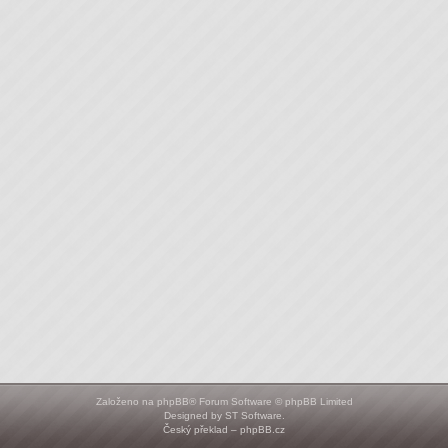
Založeno na
phpBB
® Forum Software © phpBB Limited
Designed by
ST Software
.
Český překlad –
phpBB.cz