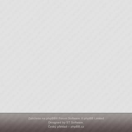
Založeno na
phpBB
® Forum Software © phpBB Limited
Designed by
ST Software
.
Český překlad –
phpBB.cz