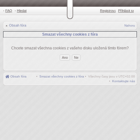
•
FAQ
•
Hledat
Registrovat
Přihlásit se
•
Obsah fóra
Nahoru
Smazat všechny cookies z fóra
Chcete smazat všechna cookies z vašeho disku uložená tímto fórem?
Obsah fóra
•
Smazat všechny cookies z fóra
• Všechny časy jsou v
UTC+02:00
•
Kontaktujte nás