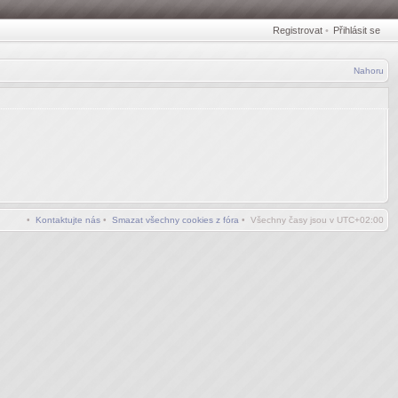
Registrovat
•
Přihlásit se
Nahoru
•
Kontaktujte nás
•
Smazat všechny cookies z fóra
• Všechny časy jsou v
UTC+02:00