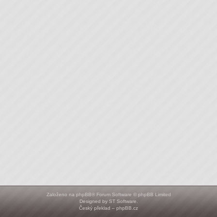
Založeno na
phpBB
® Forum Software © phpBB Limited
Designed by
ST Software
.
Český překlad –
phpBB.cz